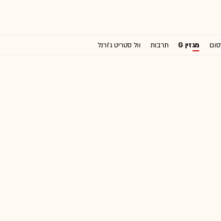
סום
מגזין G
תרבות
וול סטריט ג'ורנל