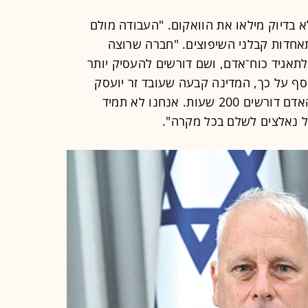
 בדיוק מילאו את הוואקום. "העבודה מולם
תאחדות קבלני השיפוצים. "חברה שרוצה
תאגיד כוח־אדם, ושם דורשים להעסיק יותר
סף על כך, המדינה קבעה שעובד זר יועסק
כ־182 שעות בחודש, אך תאגידי כוח־האדם דורשים 200 שעות. אנחנו לא תמיד
ל נאלצים לשלם בכל מקרה".