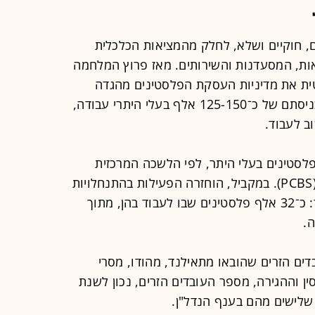
, חוקיים ושלא, לחלק מהמציאות הכלכלית
ות, המסעדנות והשירותים. מאז פרוץ המלחמה
ינה דרמטית את מדיניות העסקת הפלסטינים מהגדה
המערבית. בתחילת המלחמה נמנעה כניסתם של כ־125-150 אלף בעלי היתרי עבודה,
ב לעבוד.
קים בישראל רק כ־14 אלף פלסטינים בעלי היתר, לפי הלשכה המרכזית
לסטטיסטיקה של הרשות הפלסטינית (PCBS). במקביל, הוחזרה הפעילות בהתנחלויות
בשטחי יהודה ושומרון בקצב מהיר יותר: כ־32 אלף פלסטינים שבו לעבוד בהן, מתוך
ם הזרים שהובאו מתאילנד, מהודו, מסרי
ין וההגירה, מספר העובדים הזרים, נכון לשנת