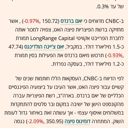
של עד 0.3%.
ב-CNBC מדווחים כי
יאם ברנדס
(150.72 ,‎
-0.97%
‏) , אשר
מחזיקה ברשת הפיצריות פיצה האט, צפויה למכור אותה
לחברת הפרייבט אקוויטי LongRange Capital תמורת
כ-1.5 מיליארד דולר. במקביל,
יאם צ'יינה הולדינגס
(47.74
,‎
-0.93%
‏) תרכוש מיאם ברנדס את הפעילות בסין תמורת
כ-1.2 מיליארד דולר, בעסקה נפרדת.
לפי הדיווח ב-CNBC, העסקאות הללו חותמות שנים של
קשיים עבור פיצה האט, אשר העיבו על ביצועיה הפיננסיים
הכלליים של יאם ברנדס. בארה"ב, רשת הפיצריות עברה
מהקונספט הישן של ישיבה במקום ובר סלטים להתמקדות
במשלוחים ואיסוף עצמי - אך עשתה זאת באיחור גדול לעומת
השוק. המתחרה
דומינוס פיצה
(350.95 ,‎
-2.09%
‏) נגסה