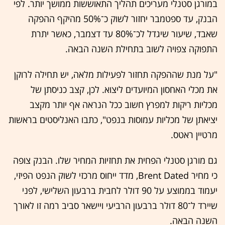
במורגן סטנלי מעריכים תהליך התאוששות ממושך יותר. לפי
הבנק, עד ספטמבר יחזור לשוק כ־50% מהיקף ההפקה
שאבד, שיעור שיגדל לכ־80% עד דצמבר, כאשר יתרת
התפוקה צפויה לשוב בתחילת השנה הבאה.
"על מנת שההפקה תחזור לפעילות מלאה, יש תחילה לרוקן
את מכלי האחסון המיועדים ליצוא. לכן, קצב כניסתן של
מכליות ריקות למפרץ חשוב ככל הנראה אף יותר מקצב
יציאתן של מכליות עמוסות בנפט", כתבו האנליסטים בראשות
מרטיין ראטס.
גם מורגן סטנלי הפחית את תחזיות המחיר שלו. הבנק צופה
כי מחיר Brent Dated, מדד ייחוס מרכזי לשוק הנפט הפיזי,
יעמוד בממוצע על 90 דולר לחבית ברבעון השלישי, לפני
שיירד ל־80 דולר ברבעון הרביעי ויישאר סביב רמה זו לאורך
השנה הבאה.