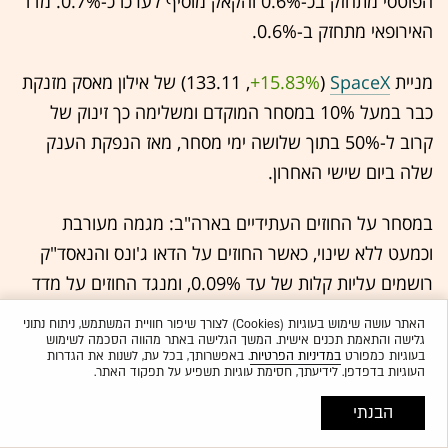
הפוטסי מתחזק בכ-0.6% והקאק מוסיף לערכו כ-0.7%. מדד
האירופאי מתחזק ב-0.6%.
מניית
SpaceX
(133.11 ,‎
+15.83%
‏) של אילון מאסק מזנקת
כבר במעל 10% במסחר המוקדם ומשלימה כך זינוק של
קרוב ל-50% בתוך שלושה ימי מסחר, מאז הנפקת הענק
שלה ביום שישי האחרון.
במסחר על החוזים העתידיים בארה"ב: מגמה מעורבת
וכמעט ללא שינוי, כאשר החוזים על הדאו ג'ונס והנאסד"ק
רושמים עליות קלות של עד 0.09%, ומנגד החוזים על מדד
ה-S&P 500 נסוגים ב-0.06%.
האתר עושה שימוש בעוגיות (Cookies) לצורך שיפור חוויית המשתמש, ניתוח נתוני
גלישה והתאמת תכנים אישית. המשך הגלישה באתר מהווה הסכמה לשימוש
בעוגיות כמפורט
במדיניות הפרטיות
. באפשרותך, בכל עת, לשנות את הגדרות
מחירי הנפט ממשיכים במגמת הירידה מאתמול. החוזים על
העוגיות בדפדפן. לידיעתך, חסימת עוגיות תשפיע על תפקוד האתר.
נפט מסוג WTI נסחרים סביב 78.68 דולר לחבית, ירידה של
הבנתי
כ-2.56%, בעוד שנפט מסוג ברנט מאבד כ-2.26% ומחירו