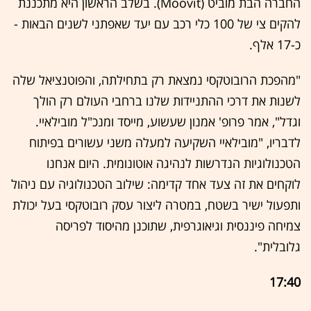
החברה הבת מוביט (Moovit). בשלב הראשון היא מתכננת
להקים צי של 100 כלי רכב עם יעד שאפתני לשנים הבאות -
כ-17 אלף.
"מהפכת הרובוטקסי נמצאת רק בתחילתה, והפוטנציאל שלה
לשנות את דרכי ההתניידות שלנו ברחבי העולם רק הולך
וגדל", אמר פרופ' אמנון שעשוע, מייסד ומנכ"ל מובילאיי.
לדבריו, "מובילאיי השקיעה למעלה משני עשורים בפיתוח
הטכנולוגיות הנדרשות לנהיגה אוטונומית. היום אנחנו
לוקחים את זה צעד אחד קדימה: שילוב הטכנולוגיה עם ניהול
ותפעול ישיר בשטח, במטרה ליצור עסק רובוטקסי בעל יכולת
צמיחה פיננסית וגיאוגרפית, שתוכנן מהיסוד לפריסה
גלובלית".
17:40