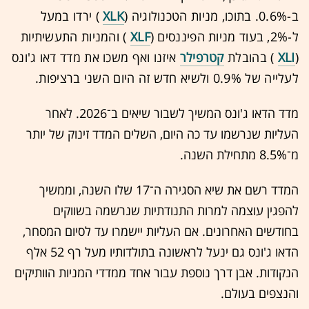
ב-0.6%. בתוכו, מניות הטכנולוגיה (
XLK
) ירדו במעל
ל-2%, בעוד מניות הפיננסים (
XLF
) והמניות התעשיתיות
(
XLI
) בהובלת
קטרפילר
איזנו ואף משכו את מדד דאו ג'ונס
לעלייה של 0.9% ולשיא חדש זה היום השני ברציפות.
מדד הדאו ג'ונס המשיך לשבור שיאים ב־2026. לאחר
העליות שנרשמו עד כה היום, השלים המדד זינוק של יותר
מ־8.5% מתחילת השנה.
המדד רשם את שיא הסגירה ה־17 שלו השנה, וממשיך
להפגין עוצמה למרות התנודתיות שנרשמה בשווקים
בחודשים האחרונים. אם העליות יישמרו עד לסיום המסחר,
הדאו ג'ונס גם ינעל לראשונה בתולדותיו מעל רף 52 אלף
הנקודות. אבן דרך נוספת עבור אחד ממדדי המניות הוותיקים
והנצפים בעולם.