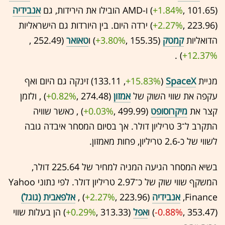
(101.65 ,‎
+1.84%
‏) ו-AMD הובילו את הירידות, גם
אנבידיה
(223.96 ,‎
+2.27%
‏) ירדה היום. בין היורדות גם הישראליות
הדואליות
קמטק
(155.35 ,‎
+3.80%
‏) ו
טאואר
(252.49 ,‎
+12.37%
‏) .
מניית
SpaceX
(133.11 ,‎
+15.83%
‏) זינקה גם היום ואף
עקפה את שווי השוק של
אמזון
(274.48 ,‎
+0.82%
‏) , ולזמן
קצר את
מיקרוסופט
(499.99 ,‎
+0.03%
‏) , כאשר שוויה
התקרב ל־3 טריליון דולר. אך בסיום המסחר איבדה גובה
לשווי של כ-2.6 טריליון, פחות מאמזון.
בשיא המסחר הגיעה המניה למחיר של 225.64 דולר,
המשקף שווי שוק של כ־2.97 טריליון דולר. לפי נתוני Yahoo
Finance,
אנבידיה
(223.96 ,‎
+2.27%
‏) ,
אלפאבית (גוגל)
(353.47 ,‎
-0.88%
‏) ו
אפל
(313.33 ,‎
+0.29%
‏) הן בעלות שווי