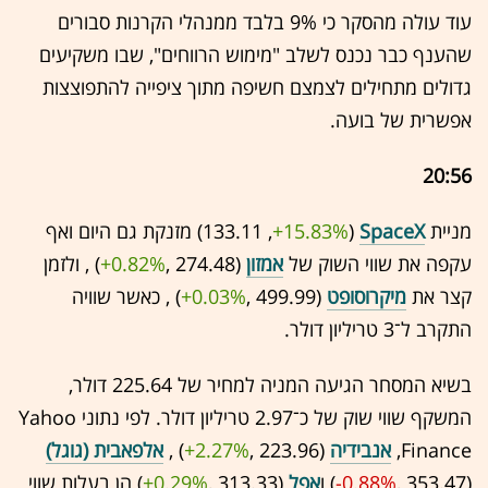
עוד עולה מהסקר כי 9% בלבד ממנהלי הקרנות סבורים
שהענף כבר נכנס לשלב "מימוש הרווחים", שבו משקיעים
גדולים מתחילים לצמצם חשיפה מתוך ציפייה להתפוצצות
אפשרית של בועה.
20:56
מניית
SpaceX
(133.11 ,‎
+15.83%
‏) מזנקת גם היום ואף
עקפה את שווי השוק של
אמזון
(274.48 ,‎
+0.82%
‏) , ולזמן
קצר את
מיקרוסופט
(499.99 ,‎
+0.03%
‏) , כאשר שוויה
התקרב ל־3 טריליון דולר.
בשיא המסחר הגיעה המניה למחיר של 225.64 דולר,
המשקף שווי שוק של כ־2.97 טריליון דולר. לפי נתוני Yahoo
Finance,
אנבידיה
(223.96 ,‎
+2.27%
‏) ,
אלפאבית (גוגל)
(353.47 ,‎
-0.88%
‏) ו
אפל
(313.33 ,‎
+0.29%
‏) הן בעלות שווי