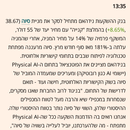
13:35
בנק ההשקעות נידהאם מתחיל לסקר את מניית
סיוה
(38.67
,‎
+8.65%
‏) בהמלצת "קנייה" עם מחיר יעד של 55 דולר,
המשקף פרמיה של 14% על מחיר המניה, אחרי שהמניה
עלתה ב-181% מאז סוף חודש מרץ. סיוה מרעננה מפתחת
טכנולוגיה לפיתוח שבבים בתחומי קישוריות אלחוטית.
בנידהאם מציינים את הפוטנציאל בתחום ה-
Physical AI
(יישומי
AI
כגון רובוטיקה) ומעריכים שמעמדה המוביל של
סיוה בשוק הקישוריות האלחוטית, חישה ועוד - תואם
לדרישות של התחום. "בניגוד לרוב החברות שאנו מסקרים,
שנסחרות במכפילי שיא והרבה מעל לטווח המכפילים
ההיסטורי שלהן, השווי של סיוה נותר בטווח ההיסטורי שלה.
אנחנו רואים בה הזדמנות השקעה ככל שה-
Physical AI
מתפתח - מה שלהערכתנו, יוביל לעלייה בשוויה של סיוה",