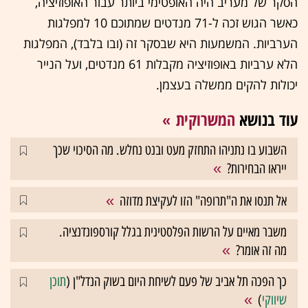
הסקר של מעריב היה האופטימי ביותר עבור האופוזיציה,
כאשר הגוש זכה ל-71 מנדטים שמתוכם 10 למפלגות
הערביות. המשמעות היא שבסקר זה (ובו בלבד), המפלגות
הלא ערביות באופוזיציה מקבלות 61 מנדטים, ועל הנייר
יכולות להקים ממשלה בעצמן.
עוד בנושא
המשרוקית
השבוע בו נתניהו התחזק מעט ובנט נחלש. מה הסיכוי שכך
ייראו הבחירות?
אל תנסו את ה"תרופה" הזו לעקיצת מדוזה
משבר מאיים על הרשות הפלסטינית בגלל קורספונדנציה.
מה זה אומר?
כך הפכה תל אביב של פעם לשיחת היום בשוק הנדל"ן (
תוכן
שיווקי
)