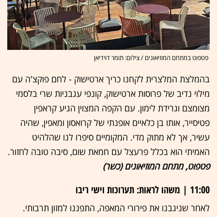
פטפוט במתחם המוזיאונים / צילום: תומר דוידיאן
בהמלצת המלצרית לקחנו כריך ארטישוק - לחם פוקצ'ה עם
מילוי נדיב של פרוסות ארטישוק, קונפי עגבניות שרי בלסמי
מצומצם וגרידת לימון. עם הקפה המצוין הגיע קראפין
פטיסייר, אותו בן כלאיים אופנתי של קרואסון ומאפין, שהיה
עשיר, אך לא מתוק מדי. המקומיים סיפרו לנו שהלהיט
האמיתי הוא בכלל פרעצל עם חמאת שום, סיבה טובה לחזור.
פטפוט, מתחם המוזיאונים (כשר)
11:00 | משהו לראות: תערוכות וישי ריבו
לאחר שניגבנו את פירורי המאפה, התפננו למזון תרבותי.