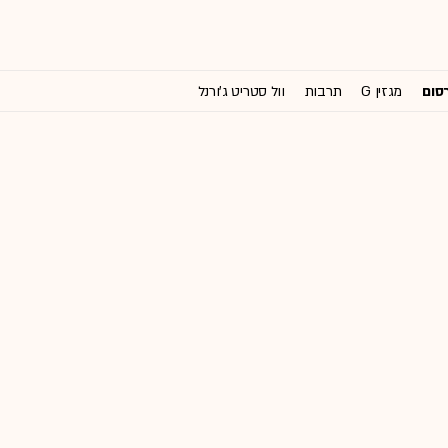
רסום
מגזין G
תרבות
וול סטריט ג'ורנל