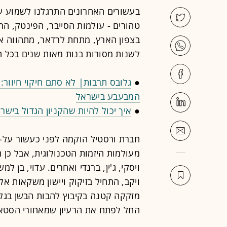
בעשורים האחרונים התרגלנו לשמוע על
טהורים - עולמות הסייבר, הפינטק, הר
בצפון הארץ, מתחת לרדאר, מתהווה א
לשנות מסורות בנות מאות שנים בכל ה
●
גלובס תרבות| לא סתם חיקוי חיוור: 
המבעבע בישראל
●
איך יכול להיות שהקניון הגדול ביש
חברת ורסטיל הוקמה לפני כעשור על-יד
מעולמות היזמות הטכנולוגית, אבל כן ה
ויסקי, ג'ין, ברנדי ואחרים. עדוי, בן
ויקב, התחיל בזיקוק ויישון משקאות א
מזקקה קטנה בקיבוץ להבות הבשן בגליל
החל לפתח את הרעיון שמאחורי הסטא