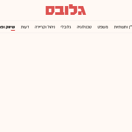
'ן ותשתיות
משפט
טכנולוגיה
גלובלי
ניהול וקריירה
דעות
שיווק ופ