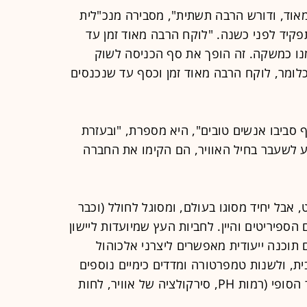
מאוד, ודורש הרבה תשתית", מסבירה מנכ"לית
י (50), שנכנסה לתפקיד לפני כשנה. "לוקח הרבה מאוד זמן עד
נו כמשקה. זה הופך את סף הכניסה לשוק
לומר, לוקח הרבה מאוד זמן וכסף עד שנכנסים
סביבו אנשים טובים", היא מספרת, "ובעזרת
בע לשעבר בחיל האוויר, הם הקימו את החברה
אבל יחיד מסוגו בעולם, ומסוגל לחולל (וכבר
ספיריטים והיין. לחביות העץ שמיועדות ליישון
תוכנה ייעודית מאפשרים ליצרני אלכוהול
, ולשנות טמפרטורה ומדדים כימיים נוספים
שמשפיעים באופן משמעותי על התוצר הסופי (רמות PH, סירקולציה של אוויר, לחות