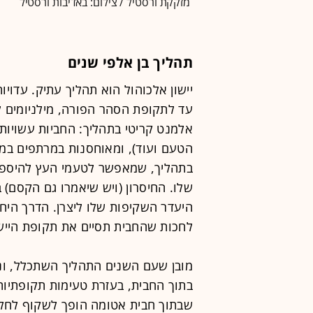
מזקקת ורסטיל / צילום: באדיבות ורסטיל
תהליך בן אלפי שנים
יישון אלכוהול הוא תהליך עתיק. עדויו
עד לתקופת הסהר הפורה, מילניומים ל
אלמנט קריטי בתהליך: החביות עשויות
הטעם ועוד), ומאוחסנות במרתפים במשך
בתהליך, שמאפשר לטעמי העץ להיספג 
שלו. החיסרון (ויש שיאמרו גם הקסם)
היעדר השקיפות שלו ליצרן. הדרך היח
לחכות שהחבית תסיים את תקופת היישו
מובן שעם השנים התהליך השתכלל, ונ
בתוך החבית, בעזרת טעימות תקופתיות
שבתוך חבית אטומה הופך לשקוף לחלוט