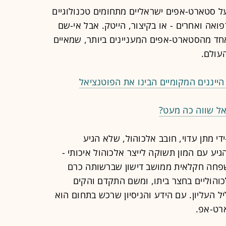
 סטארט-אפים ישראליים מתחומים טכנולוגיים
פואה ואחרים - או בקיצור, הייטק. אבל אי-שם
חד מהסטארט-אפים המעניינים ביותר, שמאיים
עולם.
הייננים המקומיים הבינו את הפוטנציאל
ראל שווה כה מעט?
י מתן עדוי, חובב אלכוהול, שלא הגיע
גיע עם המון תשוקה לייצר אלכוהול איכותי -
 למשפחה חקלאית ממושב דישון שברשותה כרם
לכוהוליים בחצר ביתו, ומשם התקדם והקים
 העליון. עם הידע והניסיון שרכש בתחום הוא
רט-אפ.