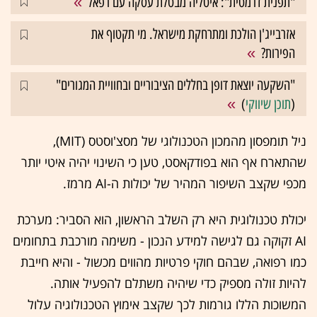
"תפנית דרמטית": איטליה מבטלת עסקה עם רפאל
אזרבייג'ן הולכת ומתרחקת מישראל. מי תקטוף את
הפירות?
"השקעה יוצאת דופן בחללים הציבוריים ובחוויית המגורים"
(
תוכן שיווקי
)
ניל תומפסון מהמכון הטכנולוגי של מסצ'וסטס (MIT),
שהתארח אף הוא בפודקאסט, טען כי השינוי יהיה איטי יותר
מכפי שקצב השיפור המהיר של יכולות ה-AI מרמז.
יכולת טכנולוגית היא רק השלב הראשון, הוא הסביר: מערכת
AI זקוקה גם לגישה למידע הנכון - משימה מורכבת בתחומים
כמו רפואה, שבהם חוקי פרטיות מהווים מכשול - והיא חייבת
להיות זולה מספיק כדי שיהיה משתלם להפעיל אותה.
המשוכות הללו גורמות לכך שקצב אימוץ הטכנולוגיה עלול