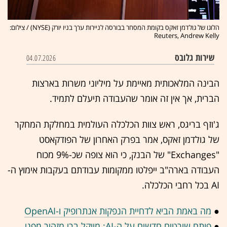
הלוגו של גולדמן זאקס בקומת המסחר בבורסה לניירות ערך בניו יורק (NYSE) / צילום:
Reuters, Andrew Kelly
שירות גלובס
04.07.2026
הבינה המלאכותית מאיימת על מיליוני משרות בארצות
הברית, אך אין זה אומר שהעבודה תיעלם לתמיד.
ג'וזף בריגס, ראש צוות הכלכלה העולמית במחלקת המחקר
של גולדמן זאקס, אמר בפרק האחרון של הפודקאסט
"Exchanges" של הבנק, כי הוא צופה שכ-9% מכוח
העבודה בארה"ב ייפלטו ממקומות עבודתם בעקבות אימוץ ה-
AI בכל רחבי הכלכלה.
●
מה באמת הביא לדחיית הנפקות אנתרופיק ו-OpenAI
●
פותח שורטים חדשים על ה-AI: מייקל ברי מזהיר מפני