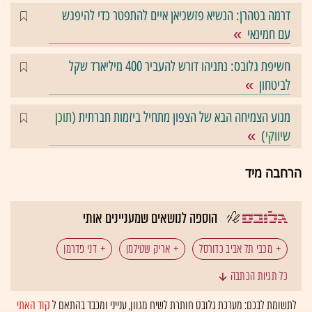
דרמה בטהרן: הנשיא פזשכיאן איים להתפטר כדי להיפגש
עם חמינאי
חשיפת גלובס: נתניהו דורש להעביר 400 מיליארד שקל
לביטחון
מנוע הצמיחה הבא של הצפון מתחיל ביזמות חברתית (
תוכן
שיווקי
)
הרחבה מיד
הוספה לנושאים שמעניינים אותי
מכבי תל אביב כדורסל
אריק שטילמן
דני פדרמן
כל תגיות הכתבה
לתשומת לבכם: מערכת גלובס חותרת לשיח מגוון, ענייני ומכבד בהתאם ל
קוד האתי