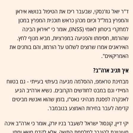
ד"ר יואל גוז'נסקי, שבעבר ריכז את הטיפול בנושא איראן
והמפרץ במל"ל וכיום מכהן כראש תוכנית המפרץ במכון
למחקרי ביטחון לאומי (INSS), אומר כי "איראן הבינה
שהורמוז, חסימתו והפגיעה במפרציות, מביא מנוף לחץ.
האיראנים אמרו שרוצים לשלוט על הורמוז, והם בוחנים את
האמריקאים".
איך תגיב ארה"ב?
מבחינת טראמפ, ההסלמה מגיעה בעיתוי בעייתי - גם בטווח
המיידי וגם במבט לחודשים הקרובים. נשיא ארה״ב הגיע
לאנקרה לפסגת מנהיגי נאט"ו, בזמן שהוא ואנשיו מביטים
קדימה לעבר בחירות האמצע בנובמבר.
יקי דיין, קונסול ישראל לשעבר בניו יורק, אומר כי ארה"ב אינה
מעוניינת להיגרר למלחמת התשה, אלא לקדם משא ומתן