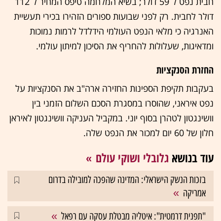
חבית נפט ל־59 דולר; בשיא המלחמה טיפס המחיר ל־112
דולר לחבית. רק לפני שבועות ספורים הזהירו בכירי תעשיית
האנרגיה כי מלאי הנפט העולמי הידלדל לרמות נמוכות
ומדאיגות, שעלולות להחריף את הסיכון למיתון עולמי.
החזרת הסנקציות
בעקבות תקיפת הספינות החזירה ארה"ב את הסנקציות על
נפט איראני, שהוסרו במסגרת הסכם השלום הזמני בין
וושינגטון לטהרן בסוף יוני. במקביל העניקה וושינגטון לאיראן
חלון של 60 יום למכור את הנפט שלה.
עוד בנושא
גלובלי ושוקי עולם
בזכות הנשק הישראלי: המדינה שהפכה למובילה בדרום
אמריקה
"תפנית דרמטית": איטליה מבטלת עסקה עם רפאל