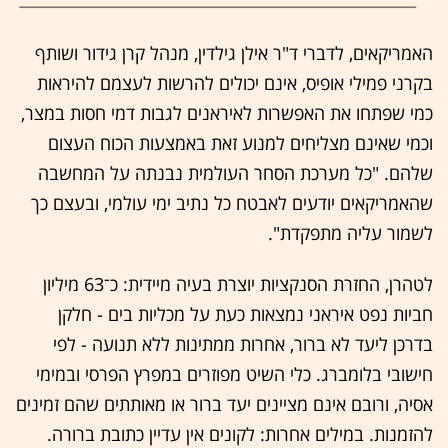
האמריקאים, לדברי ד"ר אילן גילדין, מנהל קרן גידור ושותף
בקרני פמילי אופיס, אינם יכולים להרשות לעצמם להיראות
כמי שפתחו את האפשרות לאיראנים לגבות דמי חסות במצר,
וכמי שאינם מצליחים למנוע זאת באמצעות הכוח העצום
שלהם. "כל מערכת הסחר העולמית נבנתה על המחשבה
שהאמריקאים יודעים לאבטח כל נתיב ימי עולמי, ובעצם כך
לשמור עליה מתפקדת".
לטהרן, החזרת הסנקציות יוצרת בעיה מיידית: כ־63 מיליון
חביות נפט איראני נמצאות כעת על מכליות בים - חלקן
בדרכן ליעד לא ברור, אחרות ממתינות ללא תנועה - לפי
חישובי בלומברג. כלי השיט מפוזרים במפרץ הפרסי ובמימי
אסיה, ורובם אינם מציינים יעד ברור או מאותתים שהם זמינים
להזמנות. במילים אחרות: לקונים אין עדיין כתובת ברורה.