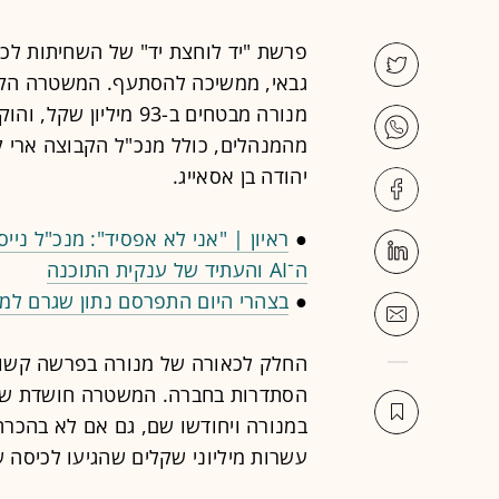
פרשת "יד לוחצת יד" של השחיתות לכא
גבאי, ממשיכה להסתעף. המשטרה הקפ
מהמנהלים, כולל מנכ"ל הקבוצה ארי קל
יהודה בן אסאייג.
●
ראיון | "אני לא אפסיד": מנכ"ל ני
ה־AI והעתיד של ענקית התוכנה
●
בצהרי היום התפרסם נתון שגרם למש
הסתדרות בחברה. המשטרה חושדת שגבא
במנורה ויחודשו שם, גם אם לא בהכר
עשרות מיליוני שקלים שהגיעו לכיסה 