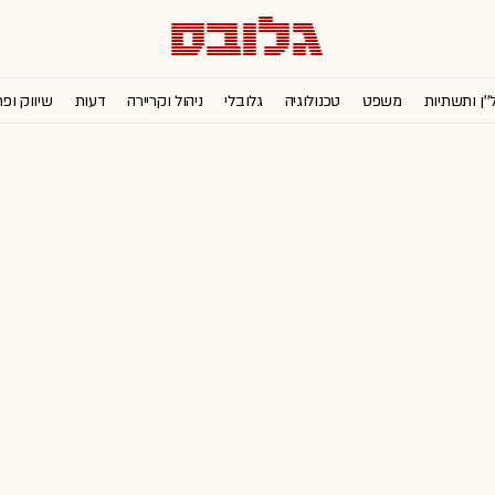
''ן ותשתיות
משפט
טכנולוגיה
גלובלי
ניהול וקריירה
דעות
שיווק ופ