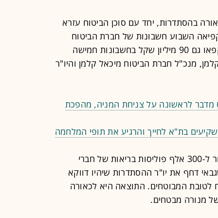
ורה בהסתדרות, יחד עם סוכן הביטוח עזרא
יאה השבוע חשבונות של חברת הביטוח
מנורה מבטחים ב-93 מיליון שקל, והוקפאו גם 90 מיליון שקל בחשבונות חמישה
מן, מנכ"ל חברת הביטוח מיכאל קלמן והיו"ר
יס מדבר לראשונה על צניחת המניה, מהפכת
קיעים בת"א לחייך והרגיע את תופי המלחמה
החלק לכאורה של מנורה בפרשה קשור ל-300 אלף פוליסות בריאות של חברי
י דחף את יו"ר ההסתדרות שיהיו דווקא
ח לטובת המבוטחים. התוצאה היא לכאורה
של מנורה מבטחים.