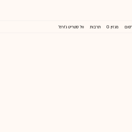
רסום
מגזין G
תרבות
וול סטריט ג'ורנל