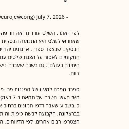
July 7, 2026
- European Jewish Congress (@eurojewcong)
לפי האתר, השלט עורר מחאה חריפה בק
שאחראי לשלט היא התנועה הבסקית הס
הבסקים שבצפון ספרד. ארגונים יהוד
המקומיים לאסור על הצגת שלטים עם 
היחידה בעולם". גם בשנה שעברה ניש
דווח.
ספרד הפכה למעוז של הפגנות פרו-פלס
כי בשבוע שעבר רדפו המונים ברחוב א
בברצלונה. הקבוצה לבשה כיפות והותק
הצטרפו רבים אחרים. לפי הדיווחים, הם