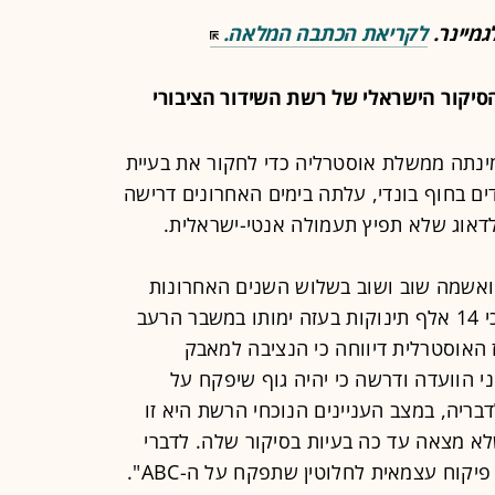
גמיינר.
לקריאת הכתבה המלאה.
סיקור הישראלי של רשת השידור הציבורי
נתה ממשלת אוסטרליה כדי לחקור את בעיית
ים בחוף בונדי, עלתה בימים האחרונים דרישה
דאוג שלא תפיץ תעמולה אנטי-ישראלית.
 הממלכתית האוסטרלית ABC הואשמה שוב ושוב בשלוש השנים האחרונות
בדיווחים אנטי-ישראלים, כולל הדיווח כי 14 אלף תינוקות בעזה ימותו במשבר הרעב
ת סקיי ניוז האוסטרלית דיווחה כי הנציבה למאבק
 הוועדה ודרשה כי יהיה גוף שיפקח על
ריה, במצב העניינים הנוכחי הרשת היא זו
א מצאה עד כה בעיות בסיקור שלה. לדברי
הנציבה, ג'יליאן סגל, "יש להקים ועדת פיקוח עצמאית לחלוטין שתפקח על ה-ABC".