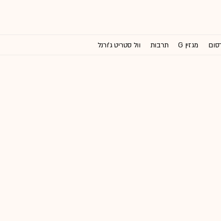
רסום
מגזין G
תרבות
וול סטריט ג'ורנל