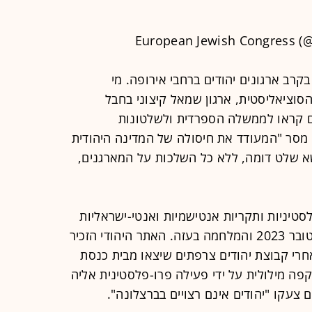
רב ארגונים יהודים ברחבי אירופה. מי
וציאליסטית, ארגון שמאל קיצוני בחבל
ים קראו לממשלה הספרדית ולשלטונות
מסר "המעודד את חיסולה של המדינה היהודית
א שלט דומה, ללא כל השלכות על המארגנים,
טיניות ותקריות אנטישמיות ואנטי-ישראליות
מאז מעשי הטבח של חמאס ב-7 באוקטובר 2023 והמלחמה בעזה. האתר היהודי הזכיר
חרי קבוצת יהודים צרפתים שיצאו מבית כנסת
פה מילולית על ידי פעילה פרו-פלסטינית אליה
 צעקו "יהודים אינם רצויים בברצלונה".