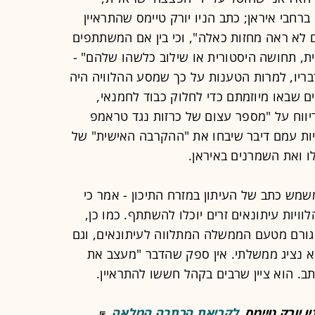
חבי איראן; כתב הניו יורק טיימס שהתראיין
 לא ראה מחזות כאלה", וכי בין אם המשתתפים
ית, תחושה היסטורית או שילוב כלשהו שלהם" -
יו, למרות הטענות על כך שמסע ההלוויה היה
ים שבאו מיוזמתם כדי לחלוק כבוד לחמנאי,
 דיווח על "מספר עצום של כרזות נגד טראמפ
ויות עמם דיבר שיבחו את "ההקרבה האישית" של
 ואת השמרנים באיראן.
שמש כתב של העיתון במזרח התיכון - אמר כי
יות עיתונאים זרים יוכלו להשתתף. כמו כן,
ו גורם מטעם הממשלה המתלווה לעיתונאים, וגם
 נציג ממשלתי. אין ספק שהדבר "מעצב את
ב. הוא ציין שרבים בקהל חששו להתראיין.
ו יורק טיימס.
לקריאת הכתבה המלאה.