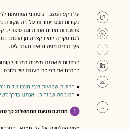
על רקע המצב הביטחוני המתפתח לל
נקודות מבט ייחודיות על מה שקורה בא
פרשנויות מזווית אחרת וגם סיפורים קט
לכם סקירה יומית קצרה מן הנכתב בתק
איך דברים מפה נראים מעבר לים.
הכתבות שאנחנו מציגים במדור לקוחות 
בהכרח את תפיסת העולם של גלובס.
●
חרושת שמועות לגבי מצבו של מוג'ת
●
המומחה שמזהיר: "אנחנו בדרך לשינו
1
מתרגם מטעם הממשלה: כך טהרן 
מסע ההלווייה של עלי חמנאי, המנהיג