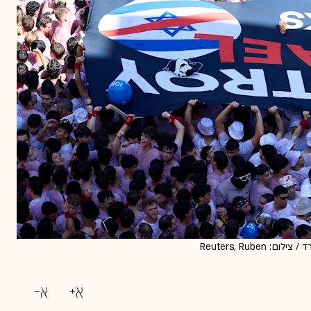
שלט שאומר ''להשמיד את ישראל'' נפרש בפסטיבל סאן פרמין בספרד / צילום: Reuters, Ruben