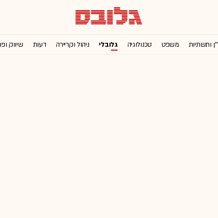
'ן ותשתיות
משפט
טכנולוגיה
גלובלי
ניהול וקריירה
דעות
שיווק ופ