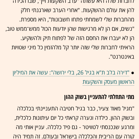
לחברות שלה היא עשתה "ערב השקעות ויין", שבו הכירה
להן את עולם ההשקעות. "אחרי הערב שארגנתי חלק
מהחברות שלי לשמחתי פתחו חשבונות", היא מספרת.
"נשים, אם הן לא מרגישות שהן יודעות הכול ממש־ממש טוב,
הן לא יעברו את החסם הזה של לפתוח תיק ולהשקיע.
הראיתי לחברות שלי שזה יותר קל מלהזמין כל מיני שטויות
באינטרנט".
●
"דירה בלב ת"א בגיל 26, בלי ירושה": עשה את המיליון
הראשון מעסק והשקעות
מתי התחלתי להתעניין בשוק ההון
"מגיל מאוד צעיר, כבר בגיל חטיבה התעניינתי בכלכלה
ובשוק ההון. כילדה ונערה קראתי כל יום עיתונות כלכלית,
ומרגע שנכנסתי לטוויטר - גם פיד כלכלה. עניין אותי מה
קורה עם הריבית והכלכלה בישראל ובעולם. זה תמיד היה