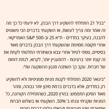
"בגיל 21 התחלתי להשקיע דרך הבנק. לא ידעתי כל כך מה
זה אומר ומה צריך לעשות, אז השקעתי בדברים הכי פשוטים
להבנה, בעיקר במדדים - ת"א 25 וב-S&P 500 האמריקאי.
אחרי תקופה מסוימת שהשקעתי דרך הבנק בדברים מאוד
בסיסיים, טסתי לטיול אחרי צבא וכשחזרתי החלטתי לקחת את
זה קצת יותר ברצינות - להתעניין יותר, לקרוא, לנתח דוחות
של חברות. עקב כך השתנה סגנון ההשקעה שלי.
"בינואר 2020 התחלתי לקנות מניות ספציפיות ולא להשקיע
רק במדדים, אלא בדברים ברמת סיכון יותר גבוהה, ומהר
מאוד הסיכון התממש: במרץ 2020, כשהתחילה הקורונה, כל
המניות שקניתי צנחו ב־50%. השקעתי אז בשלוש חברות
שחשבתי שהן מעניינות וקראתי עליהן דברים טובים