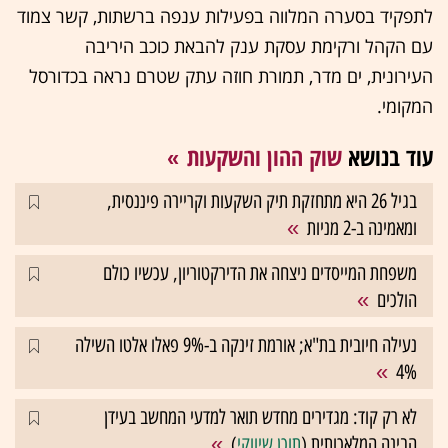
לתפקיד בסערה המלווה בפעילות ענפה ברשתות, קשר צמוד
עם הקהל ורקימת עסקת ענק להבאת כוכב היריבה
העירונית, ים מדר, תמורת חוזה עתק שטרם נראה בכדורסל
המקומי.
עוד בנושא
שוק ההון והשקעות
בגיל 26 היא מתחזקת תיק השקעות וקריירה פיננסית,
ומאמינה ב-2 מניות
משפחת המייסדים ניצחה את הדירקטוריון, עכשיו כולם
הולכים
נעילה חיובית בת"א; אורמת זינקה ב-9% פאלו אלטו השילה
4%
לא רק קוד: מגדירים מחדש תואר למדעי המחשב בעידן
הבינה המלאכותית (
תוכן שיווקי
)