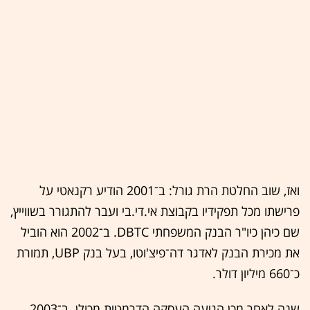
ואז, שוב החלטת הרת גורל: ב־2001 הודיע רקנאטי על
פרישתו מכל תפקידיו בקבוצת אי.די.בי ועבר להתגורר בשווייץ,
שם כיהן כיו"ר הבנק המשפחתי DBTC. ב־2002 הוא הוביל
את מכירת הבנק לאדגר דה־פיצ'וטו, בעל בנק UBP, תמורת
כ־660 מיליון דולר.
שנה לאחר מכן הגיעה העסקה הדרמטית מכולן. ב־2003