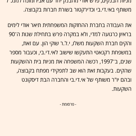
מניות הבנקים, פרש אודי מהבנק יחד עם אביו ומונה למנכ"ל
משותף באי.די.בי וכדירקטור בשורת חברות בקבוצה.
את העבודה בחברת ההחזקות המשפחתית תיאר אודי לימים
בראיון כרגועה למדי, ולא במקרה פרש בתחילת שנות ה־90
והקים חברת השקעות משלו, י.ל.ר שוקי הון. עם זאת,
במשפחת רקנאטי התעקשו שישוב לאי.די.בי, וכעבור מספר
שנים, ב־1997, רכשה המשפחה את מניות בית ההשקעות
שהקים. בעקבות זאת הוא שב לתפקידי מפתח בקבוצה,
ובהם יו"ר משותף של אי.די.בי והחברה הבת דיסקונט
השקעות.
- פרסומת -