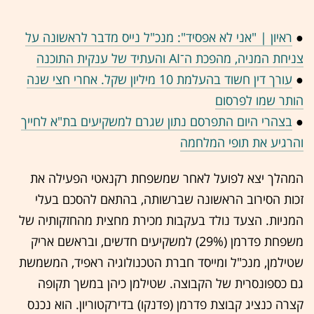
●
ראיון | "אני לא אפסיד": מנכ"ל נייס מדבר לראשונה על
צניחת המניה, מהפכת ה־AI והעתיד של ענקית התוכנה
●
עורך דין חשוד בהעלמת 10 מיליון שקל. אחרי חצי שנה
הותר שמו לפרסום
●
בצהרי היום התפרסם נתון שגרם למשקיעים בת"א לחייך
והרגיע את תופי המלחמה
המהלך יצא לפועל לאחר שמשפחת רקנאטי הפעילה את
זכות הסירוב הראשונה שברשותה, בהתאם להסכם בעלי
המניות. הצעד נולד בעקבות מכירת מחצית מהחזקותיה של
משפחת פדרמן (29%) למשקיעים חדשים, ובראשם אריק
שטילמן, מנכ"ל ומייסד חברת הטכנולוגיה ראפיד, המשמשת
גם כספונסרית של הקבוצה. שטילמן כיהן במשך תקופה
קצרה כנציג קבוצת פדרמן (פדנקו) בדירקטוריון. הוא נכנס