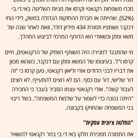
מכרו משפחות רקנאטי וקרסו את מניות השליטה באי.די.בי
(52%), שהייתה אז חברת ההחזקות הגדולה במשק, לידי נוחי
דנקנר ושותפיו תמורת 434 מיליון דולר, וזאת לאחר שנה של
משא ומתן וכשאודי הוא הדוחף המרכזי לביצוע המהלך.
מי שהתנגד למכירה היה השותף הוותיק של הרקנאטים, חיים
קרסו ז"ל. בעיצומו של המשא ומתן עם דנקנר, כשהוא מכוון
את דבריו לבני הדודים אודי וליאון רקנאטי, טען קרסו כי "זה
דור שלישי, דור עם כסף. הם לא רוצים להתעייף, לא רוצים
לעבוד קשה". אודי רקנאטי עצמו הסביר בעבר כי המכירה
"היתה נכונה כדי לשמור על שלמות המשפחה", בשל ריבוי
בני המשפחה שהחזיקו בקבוצה.
"החלטה ציונית עסקית"
את התמורה ממכירת חלקו באי.די.בי בחר רקנאטי להשאיר