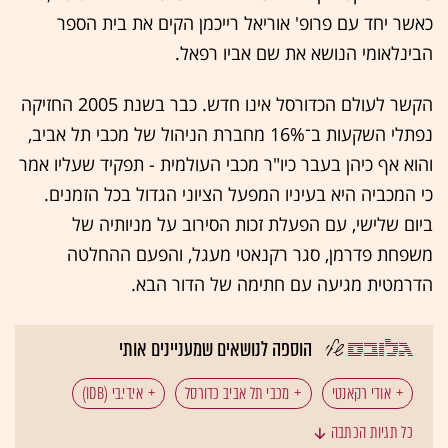
כאשר יחד עם פרופ' אוריאל רייכמן הקים את בית הספר
הבינלאומי הנושא את שם אביו רפאל.
הקשר לעולם הכדורסל אינו חדש. כבר בשנת 2005 החזיקה
נפתלי השקעות ב־16% מחברת הניהול של מכבי תל אביב,
והוא אף כיהן בעבר כיו"ר מכבי העולמית - תפקיד שעליו אמר
כי המכביה היא בעיניו המפעל הציוני הגדול בכל הזמנים.
ביום שלישי, עם הפעלת זכות הסירוב על מניותיה של
משפחת פדרמן, סגר רקנאטי מעגל, והפעם ההחלטה
הדרמטית מגיעה עם חתימה של הדור הבא.
הוספה לנושאים שמעניינים אותי
אודי רקאנטי
מכבי תל אביב כדורסל
אי.די.בי (IDB)
כל תגיות הכתבה
ספורט
אריק שטילמן
המומלצות