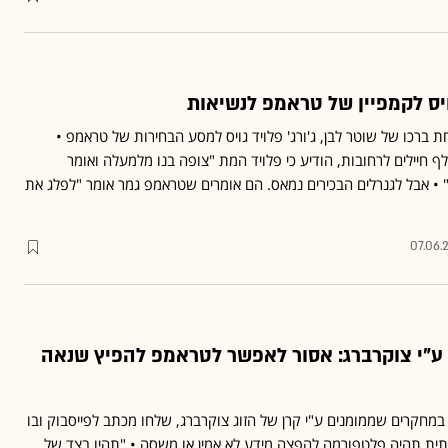
גויס לקמפיין של טראמפ לנשיאות
ברכו של שוטר לבן, ג'ורג' פלויד גויס למסע הבחירות של טראמפ •
יא שרצה לשלוח 10 אלף חיילים לרחובות, הודיע כי פלויד המת "צופה בנו מלמעלה ואומר
 • אבל לגנרלים הבכירים נמאס. הם אומרים שטראמפ גמר אומר "לפלג את
07.06.
ע"י צוקרברג: אסור לאפשר לטראמפ להפיץ שנאה
מחקרים שממומנים ע"י קרן של הזוג צוקרברג, שלחו מכתב לפייסבוק ובו
ית תהיה פלטפורמה להפצה מידע לא אמין או משסה • "תהיו בצד של