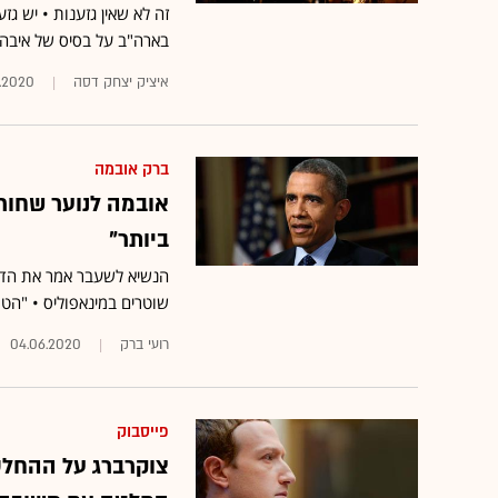
זה לא שאין גזענות • יש ג
בארה"ב על בסיס של איבה ו
איציק יצחק דסה
.2020
ברק אובמה
אובמה לנוער שחור
ביותר"
הנשיא לשעבר אמר את הדברי
שוטרים במינאפוליס • "הטר
רועי ברק
04.06.2020
פייסבוק
צוקרברג על ההחלט