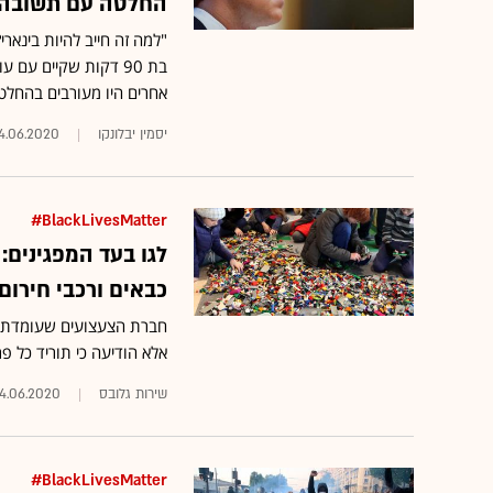
החלטה עם תשובה שנכו
"למה זה חייב להיות בינאר
בת 90 דקות שקיים ע
אחרים היו מעורבים בהחלט
יסמין יבלונקו
4.06.2020
BlackLivesMatter#
לגו בעד המפגינים:
כבאים ורכבי חירום
חברת הצעצועים שעומדת מא
אלא הודיעה כי תוריד כל פ
שירות גלובס
4.06.2020
BlackLivesMatter#