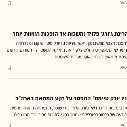
08.0
יגת ג'ורג' פלויד נמשכות אך הופכות רגועות יותר
ת הצבא מוושינגטון וראשי עיריות ניו יורק סיטי, שיקגו ופילדלפיה
העיר של מינאפוליס החליטה לפזר את מחלקת המשטרה • המוחים דורשים
טור וקוראים לשינוי באופן פעילות השוטרים
08.0
ניו יורק טיימס" התפטר על רקע המחאה בארה"ב
ת בעקבות הריגתו של ג'ורג' פלויד בידי שוטר, התפתחה מהומה פנימית
 דעה של סנטור רפובליקני שתמך בהפעלת כוח מסיבי נגד המפגינים
08.0