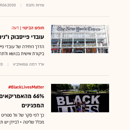
שירות גלובס
9.06.2020
חופש הביטוי
| דעה
עובדי פייסבוק ו"ניו
הדרך היחידה של עובדי פיי
ביקורת אישית בנושא ולתת
עו"ד דפנה שמואלביץ
20
BlackLivesMatter#
66% מהאמריקא
המפגינים
מכלל שליטה • לביידן יש תמיכה של 49% מהמצביעים 