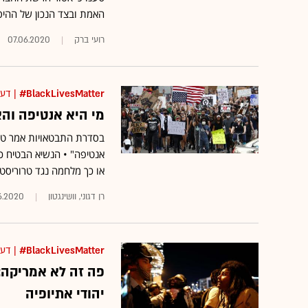
האמת ובצד הנכון של ההיס
רועי ברק
07.06.2020
BlackLivesMatter#
| דע
מי היא אנטיפה וה
בסדרת התבטאויות אמר טרא
אנטיפה" • הנשיא הבטיח כי
או כך מלחמה נגד טרוריסטי
רן דגוני, וושינגטון
6.2020
BlackLivesMatter#
| דע
פה זה לא אמריקה:
יהודי אתיופיה