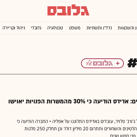
ן והשקעות
נדל''ן ותשתיות
משפט
טכנולוגיה
גלובלי
ניהול וקריירה
לאחר תלונות עובדים: אדידס הודיעה כי 30% מהמשרות הפנויות יאוישו
ורג' פלויד, עובדים באדידס התלוננו על אפליה • החברה הודיעה כי
תגדיל את מצבת העובדים הלטינים והשחורים ותתרום 20 מיליון דולר וכן תחלק 250 מלגות
פני חמש שנים