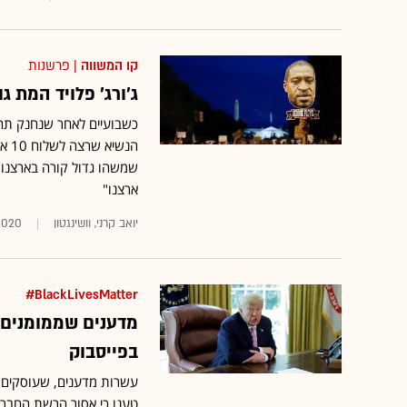
קו המשווה
| פרשנות
ג'ורג' פלויד המת 
כשבועיים לאחר שנחנק תחת 
הנש
שמשהו גדול קורה בארצנו"
ארצנו"
יואב קרני, וושינגטון
2020
BlackLivesMatter#
מדענים שממומנים 
בפייסבוק
עשרות מדענים, שעוסקים ב
טענו כי אסור הרשת החברת