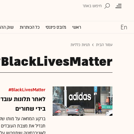
ראשי
גלובס פיננסי
כל הכותרות
שוק ההו
עמוד הבית
תגיות כלליות
BlackLivesMatter#
BlackLivesMatter#
בידי שחורים
ברקע המחאה על מותו של ג'
לאוניברסיטה שיתפרשו על 