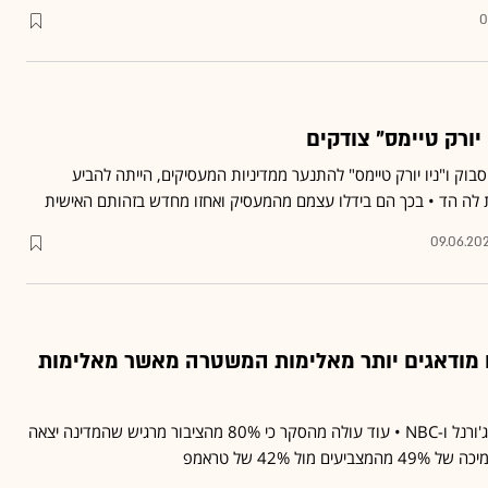
0
 יורק טיימס" צודקים
סבוק ו"ניו יורק טיימס" להתנער ממדיניות המעסיקים, הייתה להביע
 לה הד • בכך הם בידלו עצמם מהמעסיק ואחזו מחדש בזהותם האישית
09.06.20
ים מודאגים יותר מאלימות המשטרה מאשר מאלימות
כך לפי סקר של וול סטריט ג'ורנל ו-NBC • עוד עולה מהסקר כי 80% מהציבור מרגיש שהמדינה יצאה
מול 42% של טראמפ