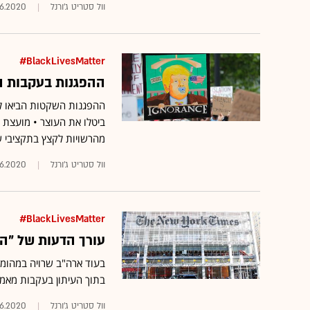
וול סטריט ג'ורנל
6.2020
BlackLivesMatter#
ההפגנות בעקבות הר
ההפגנות השקטות הביאו להסג
ביטלו את העוצר • מועצת 
מהרשויות לקצץ בתקציבי שי
וול סטריט ג'ורנל
6.2020
BlackLivesMatter#
עורך הדעות של "ה
בעוד ארה"ב שרויה במהומו
בתוך העיתון בעקבות מאמר
וול סטריט ג'ורנל
6.2020