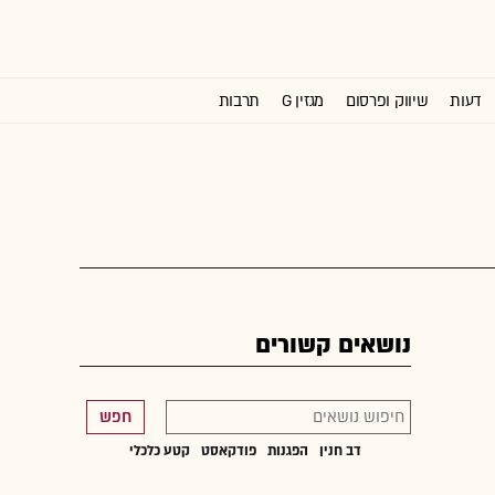
דעות
שיווק ופרסום
מגזין G
תרבות
וול סטריט ג'ורנל
נושאים קשורים
חפש
דב חנין
הפגנות
פודקאסט
קטע כלכלי