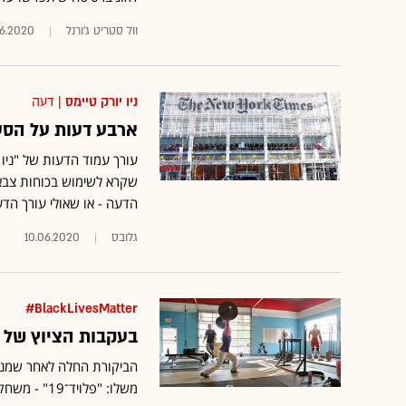
וול סטריט ג'ורנל
06.2020
ניו יורק טיימס
| דעה
ארבע דעות על הסער
עורך עמוד הדעות של "ניו
שקרא לשימוש בכוחות צבאי
הדעה - או שאולי עורך הד
גלובס
10.06.2020
BlackLivesMatter#
בעקבות הציוץ של ה
הביקורת החלה לאחר שמנכ"ל
משלו: "פלויד־19" - משחק מילים על "קוביד־19" • מאות מכוני כושר נטשו את המותג בתגובה