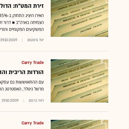
זירת המט"ח: הדולר היציג התח
הצמיחה בארה"ב ■ דרור זק"
המשקיעים המקומיים והזרי
יעל גרונטמן
29.10.2009
Carry Trade
הורדות הריבית וה
מרשל גיטלר, האסטרטג הר
רועי ברגמן
29.10.2009
Carry Trade