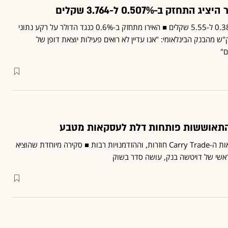
זק ב-0.507% ל-3.764 שקלים
האירו היציג התחזק ב-0.385% ל-5.55 שקלים ■ האירו מתחזק ב-0.6% כנגד הדולר על רקע נתוני
ש מהבנק הבינלאומי: "אנו עדיין לא רואים פעילות יוצאת דופן של
ם"
התאוששות פותחות דלת לעסקאות מטבע
עם ההתאוששות גם עסקאות ה-Carry Trade חוזרות, וההזדמנויות רבות ■ סקירה מיוחדת שהוציא
אשי של דויטשה בנק, עושה סדר בשוק