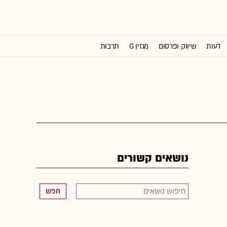
דעות
שיווק ופרסום
מגזין G
תרבות
וול סטריט ג'ורנל
נושאים קשורים
חפש