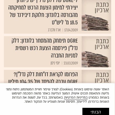
ל-DGRE של דלק נדל"ן יש פיתרון
יצירתי למימון הצעת הרכש למחיקתה
מהבורסה בלונדון: חלוקת דיבידנד של
18.5 מ' ליש"ט
17.04.2009
ארז וולברג
DGRE תימחק מהמסחר בלונדון: דלק
נדל"ן פירסמה הצעת רכש רשמית
למניות החברה
23.03.2009
יוסי ניסן
הפרומו לקראת דו"חות דלק נדל"ן?
DGRE עברה להפסד של 104.35 מיליון
ליש"ט ב-2008
האתר עושה שימוש בעוגיות (Cookies) לצורך שיפור חוויית המשתמש, ניתוח נתוני
גלישה והתאמת תכנים אישית. המשך הגלישה באתר מהווה הסכמה לשימוש
20.03.2009
ארז וולברג
בעוגיות כמפורט
במדיניות הפרטיות
. באפשרותך, בכל עת, לשנות את הגדרות
העוגיות בדפדפן. לידיעתך, חסימת עוגיות תשפיע על תפקוד האתר.
הבנתי