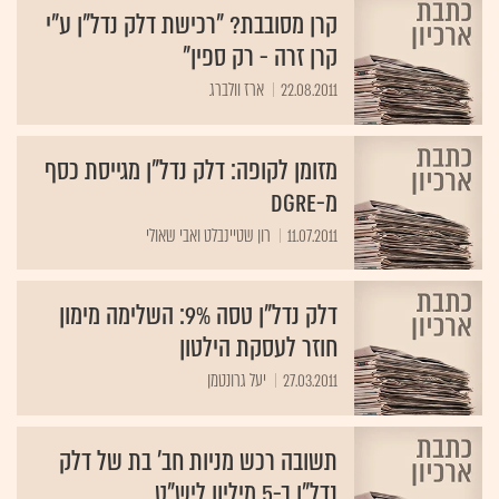
קרן מסובבת? "רכישת דלק נדל"ן ע"י
קרן זרה - רק ספין"
22.08.2011
ארז וולברג
מזומן לקופה: דלק נדל"ן מגייסת כסף
מ-DGRE
11.07.2011
רון שטיינבלט ואבי שאולי
דלק נדל"ן טסה 9%: השלימה מימון
חוזר לעסקת הילטון
27.03.2011
יעל גרונטמן
תשובה רכש מניות חב' בת של דלק
נדל"ן ב-5 מיליון ליש"ט