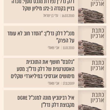
דלק נדל"ן נפרדת מנכס נוסף: מכרה
בניין בקנדה ב-172 מיליון שקל
16.03.2010
עדי בן ישראל
מנכ"ל דלק נדל"ן: "הסדר חוב לא עומד
על הפרק"
11.01.2010
אבי שאולי
"גלובס" חושף את התוכנית
האסטרטגית של דלק נדל"ן: מסע
מימושים אגרסיבי במיליארדי שקלים
17.11.2009
אבי שאולי
איל רבינוביץ מונה למנכ"ל DGRE
מקבוצת דלק נדל"ן