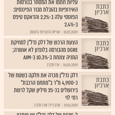
עליות חתמו את המסחר בבורסות
האירופיות בהובלת מגזר הפיננסים:
הפוטסי עלה ב-2.2% והדאקס טיפס
ב-2.4%
18.05.2009
אוריאל הרמן ויעל גרונטמן
הצעת הרכש של דלק נדל"ן למחיקת
DGRE מהבורסה בלונדון לא אושרה;
המניה צונחת ב-10.3% ב-AIM
06.05.2009
ארז וולברג
דלק נדל"ן מכרה את חלקה בשטח של
כ-4,900 מ"ר ב"מתחם הרכבת"
בירושלים בכ-25 מיליון שקל לרשת
רמי לוי
19.04.2009
שרון ביידר וארז וולברג