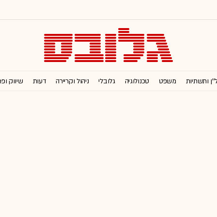
''ן ותשתיות
משפט
טכנולוגיה
גלובלי
ניהול וקריירה
דעות
שיווק ופ