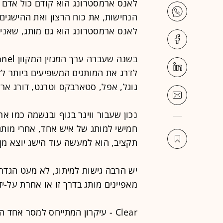
לאנס ארמסטרונג הוא קודם כול אדם 
הנחישות, את כוח הרצון ואת ההישגים 
לאנס ארמסטרונג הוא גם מותג, שאני, 
גוגל, אפל, סטארבקס וטרגט, דורג אר
נכון שעבור ווינר בגוף ובנשמה כמו א
חמישי למותג של איש אחד, אחרי מותג
תקציב, הוא למעשה עוד הישג יוצא מן
יש הרבה גישות למיתוג, לא מעט הגדרות,
מאפיינים מותג בדרך זו או אחרת על-ידי שלושת ה-C's לפי הגדרת
Clear - עיקרון המתייחס למסר אחד