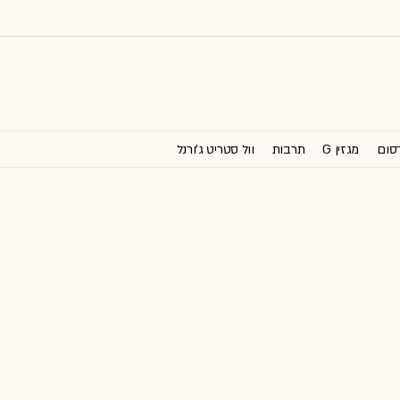
רסום
מגזין G
תרבות
וול סטריט ג'ורנל