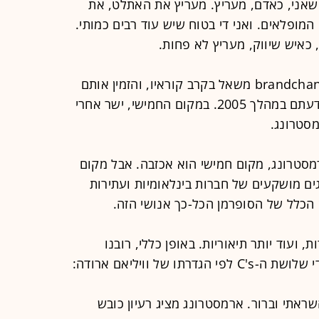
שאני, כאדם, מעריץ. מעריץ את האתלט, את
המופלאים. ואני די בטוח שיש עוד רבים כמותי.
כאיש שיווק, מעריץ לא פחות.
בשנה שעברה ערך המגזין המקוון brandchannel משאל בקרב קוראיו, והזמין אותם
לדרג את המותגים המשפיעים ביותר לדעתם במהלך 2005. במקום החמישי, ישר אחרי
מסטרונג.
רמסטרונג, מקום חמישי הוא אכזבה. אבל מקום
ים מושקעים של חברות בינלאומיות ועתירות
 הכלל של הסופרמן הכל-כך אנושי הזה.
 ועוד יותר תיאוריות. באופן כללי, רובנו
ו של וויליאם ארודה:
 השראתי וברור. ארמסטרונג מציג רעיון כובש