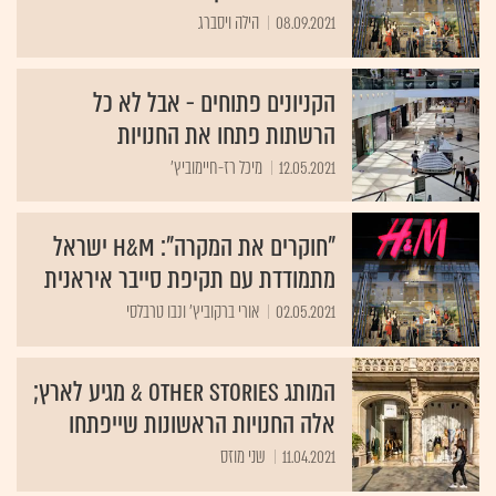
08.09.2021
הילה ויסברג
הקניונים פתוחים - אבל לא כל
הרשתות פתחו את החנויות
12.05.2021
מיכל רז-חיימוביץ'
"חוקרים את המקרה": H&M ישראל
מתמודדת עם תקיפת סייבר איראנית
02.05.2021
אורי ברקוביץ' ונבו טרבלסי
המותג Other Stories & מגיע לארץ;
אלה החנויות הראשונות שייפתחו
11.04.2021
שני מוזס