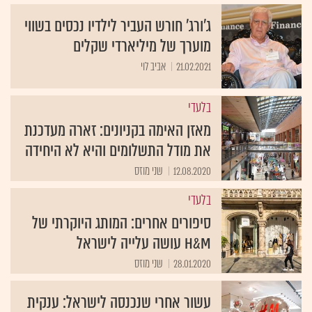
ג'ורג' חורש העביר לילדיו נכסים בשווי
מוערך של מיליארדי שקלים
21.02.2021
אביב לוי
בלעדי
מאזן האימה בקניונים: זארה מעדכנת
את מודל התשלומים והיא לא היחידה
12.08.2020
שני מוזס
בלעדי
סיפורים אחרים: המותג היוקרתי של
H&M עושה עלייה לישראל
28.01.2020
שני מוזס
עשור אחרי שנכנסה לישראל: ענקית