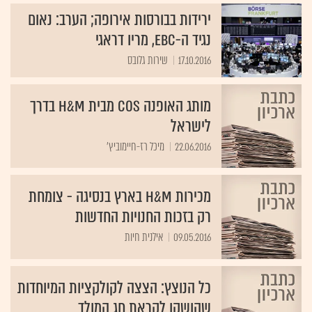
ירידות בבורסות אירופה; הערב: נאום
נגיד ה-EBC, מריו דראגי
17.10.2016
שירות גלובס
מותג האופנה COS מבית H&M בדרך
לישראל
22.06.2016
מיכל רז-חיימוביץ'
מכירות H&M בארץ בנסיגה - צומחת
רק בזכות החנויות החדשות
09.05.2016
אילנית חיות
כל הנוצץ: הצצה לקולקציות המיוחדות
שהושקו לקראת חג המולד