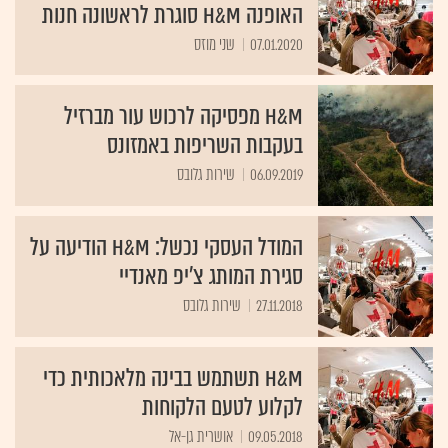
האופנה H&M סוגרת לראשונה חנות
07.01.2020
שני מוזס
H&M מפסיקה לרכוש עור מברזיל
בעקבות השריפות באמזונס
06.09.2019
שירות גלובס
המודל העסקי נכשל: H&M הודיעה על
סגירת המותג צ'יפ מאנדיי
27.11.2018
שירות גלובס
H&M תשתמש בבינה מלאכותית כדי
לקלוע לטעם הלקוחות
09.05.2018
אושרית גן-אל