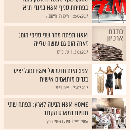
בפתיחת סניף H&M בגינדי ת"א
26.04.2017
מיכל רז-חיימוביץ'
H&M תפתח מחר שני סניפי הום;
זארה הום גם עושה עלייה
15.03.2017
שני מוזס
צפו: מיזם חדש של H&M וגוגל יציע
בגדים מותאמים אישית
23.02.2017
איתן בייגל
H&M HOME מגיעה לארץ: תפתח שתי
חנויות במארס הקרוב
29.11.2016
מיכל רז-חיימוביץ'