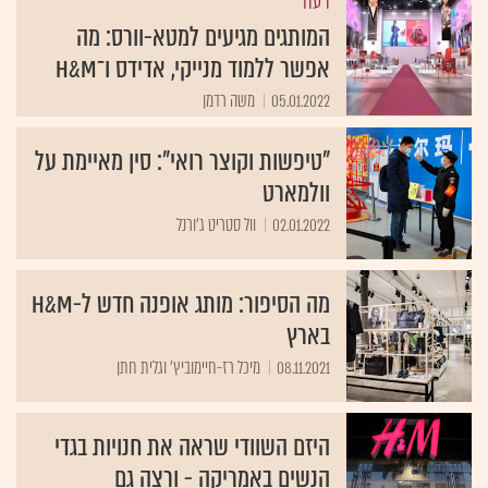
דעה
המותגים מגיעים למטא-וורס: מה
אפשר ללמוד מנייקי, אדידס ו־H&M
05.01.2022
משה רדמן
"טיפשות וקוצר רואי": סין מאיימת על
וולמארט
02.01.2022
וול סטריט ג'ורנל
מה הסיפור: מותג אופנה חדש ל-H&M
בארץ
08.11.2021
מיכל רז-חיימוביץ' וגלית חתן
היזם השוודי שראה את חנויות בגדי
הנשים באמריקה - ורצה גם