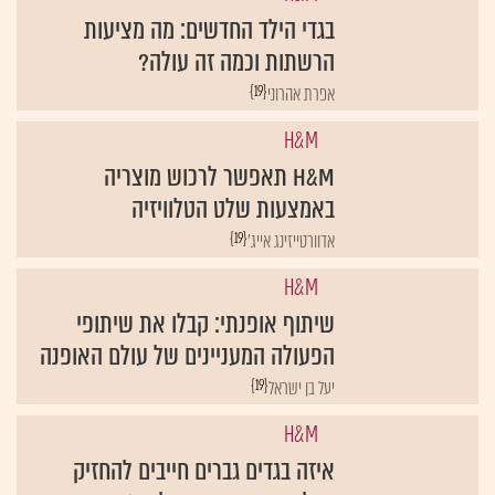
בגדי הילד החדשים: מה מציעות
הרשתות וכמה זה עולה?
{19}
אפרת אהרוני
H&M
H&M תאפשר לרכוש מוצריה
באמצעות שלט הטלוויזיה
{19}
אדוורטייזינג אייג'
H&M
שיתוף אופנתי: קבלו את שיתופי
הפעולה המעניינים של עולם האופנה
{19}
יעל בן ישראל
H&M
איזה בגדים גברים חייבים להחזיק