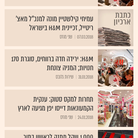
עמיחי קילשטיין מונה למנכ"ל מאצ'
ריטייל, זכיינית H&M בישראל
07.03.2018
שני מוזס
H&M: ירידה חדה ברווחים, סוגרת 170
חנויות; המניה צונחת
31.01.2018
שירות גלובס
תחרות למקס סטוק: ענקית
הקמעונאות דייסו יפן מגיעה לארץ
24.01.2018
שני מוזס
1,000 שקל מתנה לראשון בתור