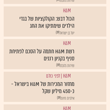
שירות גלובס
H&M
הכול דבש: הקולקציות של בגדי
הילדים שימתיקו את החג
{19}
יעל בן ישראל
H&M
רשת H&M חתמה על הסכם לפתיחת
סניף בקניון רננים
{19}
שירות גלובס
H&M
| לפני כולם
מחזור המכירות של H&M בישראל -
כ-450 מיליון שקל
{19}
אילנית חיות
H&M