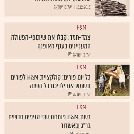
16.12.2015
יעל בן ישראל
H&M
צמד-חמד: קבלו את שיתופי-הפעולה
המעניינים בענף האופנה
{19}
יעל בן ישראל
H&M
כל יום פורים: קולקציית H&M לפורים
תשמש את ילדיכם כל השנה
{19}
יעל בן ישראל
H&M
רשת H&M פותחת שני סניפים חדשים
בר"ג ובאשדוד
{19}