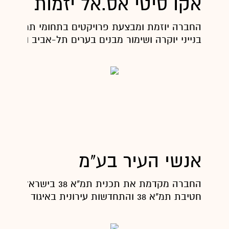
אקו סיטי אס.אל יזמות ובני
החב
בנייני יוקרה ושימור מבנים בערים תל-אביב וגבעתיי
אנשי העיר בע"מ
החברה מקדמת את תכנית תמ"א 38 ב
חטיבת תמ"א 38 והתחדשות עירונית באיגוד לשכות המסחר