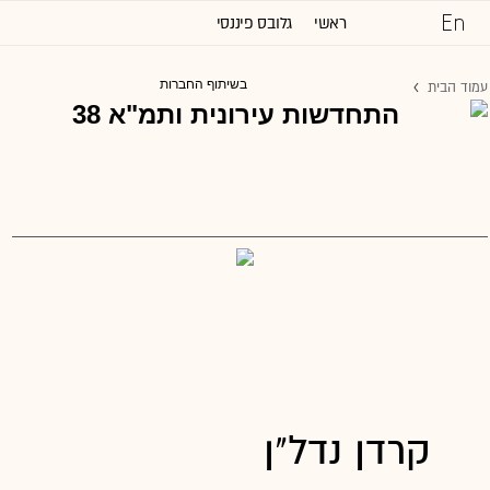
ראשי
גלובס פיננסי
כל הכותרות
בשיתוף החברות
עמוד הבית
שוק ההון והשקעות
נדל''ן ותשתיות
משפט
טכנולוגיה
גלובלי
ניהול וקריירה
דעות
שיווק ופרסום
מגזין G
תרבות
וול סטריט ג'ורנל
קרדן נדל"ן