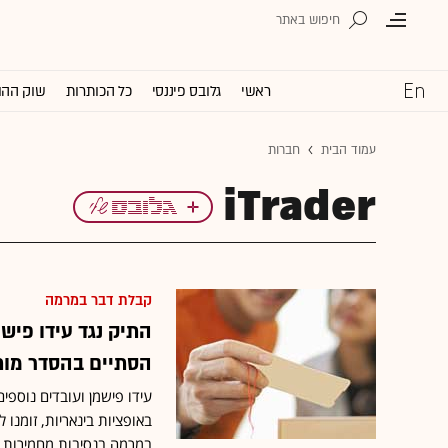
ראשי
גלובס פיננסי
כל הכותרות
שוק ההו
עמוד הבית
חברות
iTrader
קבלת דבר במרמה
הסתיים בהסדר מות
באופציות בינאריות, זומנו