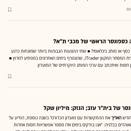
30
 כספונסר הראשי של מכבי ת"א?
כסף או מותג בינלאומי? ■ שתי ההצעות הגבוהות ביותר שמונחות כרגע
על השולחן הן של אלדד פרי ובית המסחר המקוון iTrader, שהצטרף בימים האחרונים במפתיע למרוץ ■
 חסות שיתכתב עם ערכי המותג היוקרתיים של המועדון
סר של בית"ר עזב; הנזק: מיליון שקל
האריך
את ההתקשרות עם מועדון הכדורגל בשנה נוספת, הודיע על
והדים בבלגיה: "אנו בודקים בימים אלו מספר אפשרויות חסות אחרות