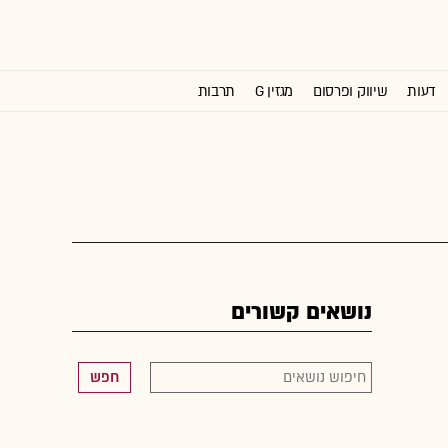
דעות
שיווק ופרסום
מגזין G
תרבות
וול סטריט ג'ורנל
נושאים קשורים
חפש