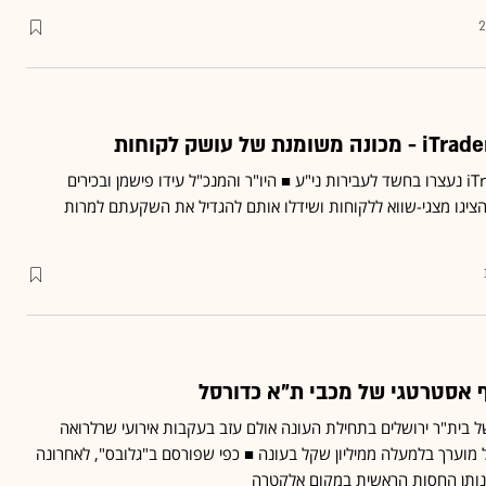
2
בכירים בבית המסחר iTrader נעצרו בחשד לעבירות ני"ע ■ היו"ר והמנכ"ל עידו פישמן ובכירים
הציגו מצגי-שווא ללקוחות ושידלו אותם להגדיל את השקעתם למרות
בית"ר ירושלים בתחילת העונה אולם עזב בעקבות אירועי שרלרואה
וערך בלמעלה ממיליון שקל בעונה ■ כפי שפורסם ב"גלובס", לאחרונה
נותן החסות הראשית במקום אלקטרה