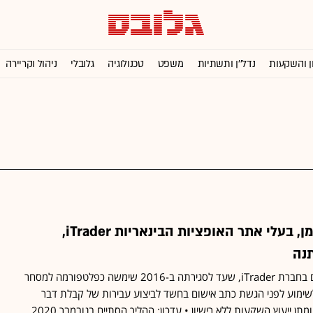
ן והשקעות
נדל''ן ותשתיות
משפט
טכנולוגיה
גלובלי
ניהול וקריירה
התיק נגד עידו פישמן, בעלי אתר האופציות הבינאריות iTrader,
נה
עידו פישמן ועובדים נוספים בחברת iTrader, שעד לסגירתה ב-2016 שימשה כפלטפורמה למסחר
 לשימוע לפני הגשת כתב אישום בחשד לביצוע עבירות של קבלת דבר
במרמה בנסיבות מחמירות ומתן ייעוץ השקעות ללא רישיון • עדכון: ההליך הסתיים בנובמבר 2020