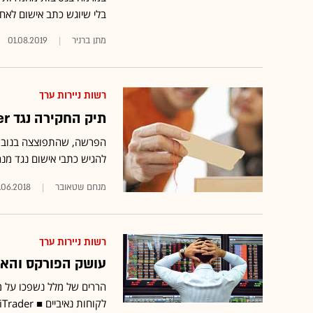
בלי שיוגש כתב אישום לאח
מתן ברניר
01.08.2019
רשות ניירות ערך
תיק החקירה נגד iTrader הועבר מרשות ני"ע לפרקליטות
להגיש כתבי אישום נגד מנה
מנחם שטאובר
.06.2018
רשות ניירות ערך
עושק הפורקס והאופ
הררים של מלל נשפכו על 
לקוחות נאיביים ■ iTrader: האשמות שווא חסרות בסיס ■