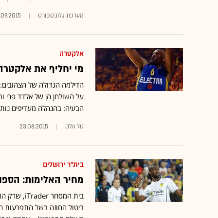
מערכת גלובספורט
.09.2015
אלקטרה
מי יחליף את אלקטרה
הדילמה הגדולה של הצהובים: 
הבעיה: בהנהלה מעדיפים נותן
טל וולק
23.08.2015
בית"ר ירושלים
מחיר האלימות: הספונ
בית המסחר iTrader, שרק החודש
ביטול החוזה בשל התפרעות הא