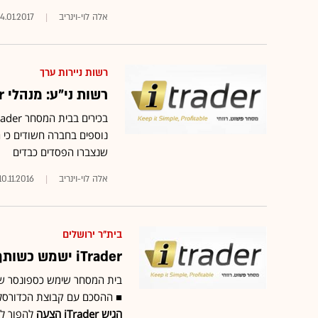
אלה לוי-וינריב
4.01.2017
רשות ניירות ערך
רשות ני"ע: מנהלי iTrader - מכונה משומנת של עושק לקוחות
נוספים בחברה חשודים כי 
שנצברו הפסדים כבדים
אלה לוי-וינריב
10.11.2016
בית"ר ירושלים
iTrader ישמש כשותף אסטרטגי של מכבי ת"א כדורסל
בית המסחר שימש כספונסר של 
■ ההסכם עם קבוצת הכדורסל מ
הגיש iTrader הצעה
להפוך ל