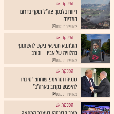
הפסקת אש
דיווח בלבנון: צה"ל תוקף בדרום
המדינה
{19}
N12 ושירות גלובס
הפסקת אש
מוג'תבא חמינאי ביקש להשתתף
בהלוויה של אביו – וסורב
{19}
N12 ושירות גלובס
הפסקת אש
נתניהו וטראמפ שוחחו: "סיכמו
להיפגש בקרוב בארה"ב"
{19}
N12 ושירות גלובס
הפסקת אש
מירב סבירסקי בעצרת המחאה: