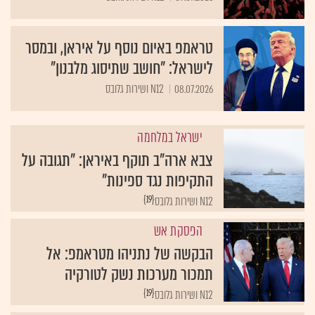
טראמפ באיום נוסף על איראן, ובמסר
לישראל: "חושב שתיסוג מלבנון"
08.07.2026
N12 ושירות גלובס
ישראל במלחמה
צבא ארה"ב תוקף באיראן: "תגובה על
התקיפות נגד ספינות"
{19}
N12 ושירות גלובס
הפסקת אש
הבקשה של נתניהו מטראמפ: אל
תמכור מערכות נשק לטורקיה
{19}
N12 ושירות גלובס