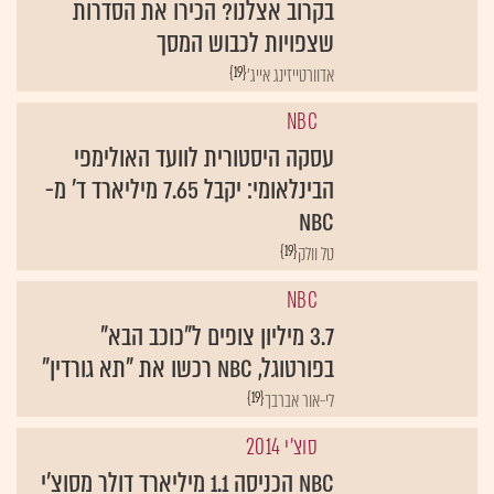
בקרוב אצלנו? הכירו את הסדרות
שצפויות לכבוש המסך
{19}
אדוורטייזינג אייג'
NBC
עסקה היסטורית לוועד האולימפי
הבינלאומי: יקבל 7.65 מיליארד ד' מ-
NBC
{19}
טל וולק
NBC
3.7 מיליון צופים ל"כוכב הבא"
בפורטוגל, NBC רכשו את "תא גורדין"
{19}
לי-אור אברבך
סוצ'י 2014
NBC הכניסה 1.1 מיליארד דולר מסוצ'י