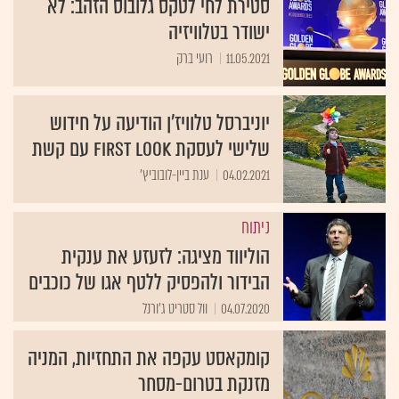
סטירת לחי לטקס גלובוס הזהב: לא
ישודר בטלוויזיה
11.05.2021
רועי ברק
יוניברסל טלוויז'ן הודיעה על חידוש
שלישי לעסקת first look עם קשת
04.02.2021
ענת ביין-לובוביץ'
ניתוח
הוליווד מציגה: לזעזע את ענקית
הבידור ולהפסיק ללטף אגו של כוכבים
04.07.2020
וול סטריט ג'ורנל
קומקאסט עקפה את התחזיות, המניה
מזנקת בטרום-מסחר