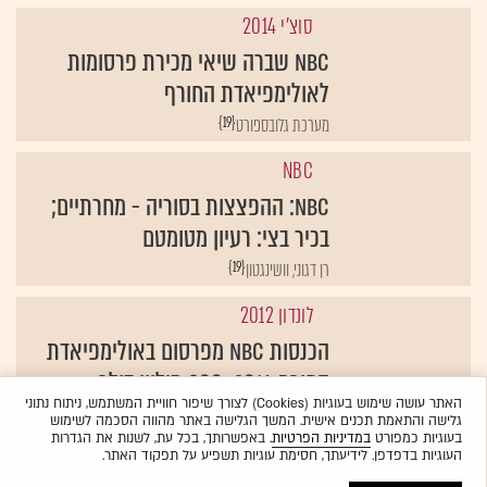
סוצ'י 2014
NBC שברה שיאי מכירת פרסומות
לאולימפיאדת החורף
{19}
מערכת גלובספורט
NBC
NBC: ההפצצות בסוריה - מחרתיים;
בכיר בצי: רעיון מטומטם
{19}
רן דגוני, וושינגטון
לונדון 2012
הכנסות NBC מפרסום באולימפיאדת
החורף 2014: 800 מיליון דולר
האתר עושה שימוש בעוגיות (Cookies) לצורך שיפור חוויית המשתמש, ניתוח נתוני
{19}
אדוורטייזינג אייג'
גלישה והתאמת תכנים אישית. המשך הגלישה באתר מהווה הסכמה לשימוש
בעוגיות כמפורט
במדיניות הפרטיות
. באפשרותך, בכל עת, לשנות את הגדרות
העוגיות בדפדפן. לידיעתך, חסימת עוגיות תשפיע על תפקוד האתר.