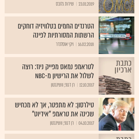
23.01.2019
שירות גלובס
הטרנדים החמים בטלוויזיה דוחקים
הרשתות המסורתיות לפינה
16.02.2018
ויקי אוסלנדר
לטראמפ נמאס מפייק ניוז: רוצה
לשלול את הרישיון מ-NBC
12.10.2017
רן דגוני, וושינגטון
טילרסון: לא מתפטר, אך לא מכחיש
שכינה את טראמפ "אידיוט"
04.10.2017
רן דגוני, וושינגטון