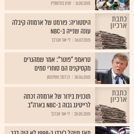
11.08.2015
שרון בורנשטיין
היסטוריה: פורמט של ארמוזה קיבלה
עונה שנייה ב-NBC
06.07.2015
לי-אור אברבך
טראמפ "פוטר": אמר שמהגרים
מקסיקנים הם סוחרי סמים
30.06.2015
רן דגוני, וושינגטון
תוכנית בידור של ארמוזה זכתה
לרייטינג גבוה ב-NBC בארה"ב
28.05.2015
לי-אור אברבך
מאז מייקל ג'ורדן ב-1998 לא היה דבר