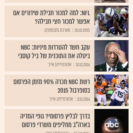
NFL: למה למכור חבילת שידורים אם
אפשר למכור חצי חבילה?
20.01.2015
מערכת גלובספורט
עקב חשד להטרדות מיניות: NBC
ביטלה את התוכנית של ביל קוסבי
20.11.2014
אדוורטייזינג אייג'
רשת NBC מכרה 90% מזמן הפרסום
בסופרבול 2015
11.11.2014
אדוורטייזינג אייג'
בדרך לבליץ פרסומי? גופי המדיה
בארה"ב מחליפים משרדי פרסום