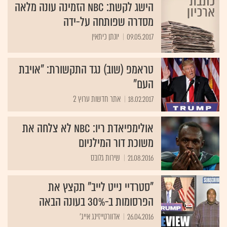
הישג לקשת: NBC הזמינה עונה מלאה
מסדרה שפותחה על-ידה
09.05.2017
יונתן כיתאין
טראמפ (שוב) נגד התקשורת: "אויבת
העם"
18.02.2017
אתר חדשות ערוץ 2
אולימפיאדת ריו: NBC לא צלחה את
משוכת דור המילניום
21.08.2016
שירות גלובס
"סטרדיי נייט לייב" תקצץ את
הפרסומות ב-30% בעונה הבאה
26.04.2016
אדוורטייזינג אייג'