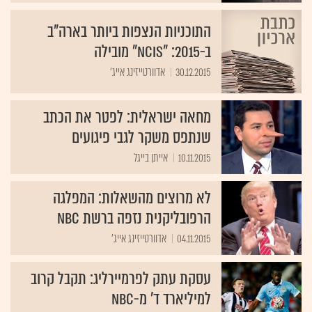
התוכניות הנצפות ביותר בארה"ב
ב-2015: "NCIS" מובילה
30.12.2015
אדוורטייזינג אייג'
מחאה ישראלית: לפטר את הכתב
שנתפס משקר לגבי פיגועים
10.11.2015
אייתן בייגל
לא מרוצים מהשאלות: המפלגה
הרפובליקנית נזפה ברשת NBC
04.11.2015
אדוורטייזינג אייג'
עסקת עתק לפרמיירליג: תקבל קרוב
למיליארד ד' מ-NBC