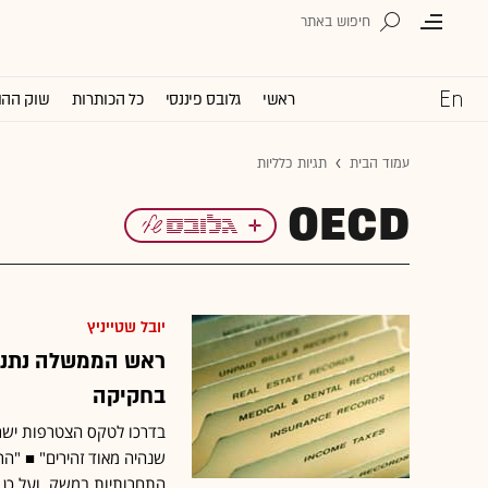
ראשי
גלובס פיננסי
כל הכותרות
שוק ההו
עמוד הבית
תגיות כלליות
OECD
יובל שטייניץ
ראש הממשלה נתניה
בחקיקה
שנהיה מאוד זהירים" ■ "הר
התחרותיות במשק, ועל כן א