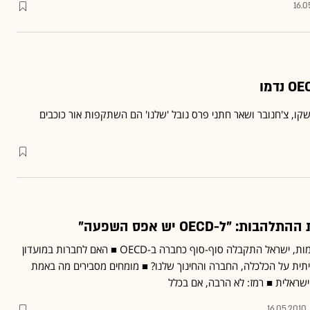
16.0
קו, צ'חנובר ושאר חתני פרס נובל 'שלנו' הם השתקפות אור כוכבים
 "ל-OECD יש אפס השפעה"
אחרי שנים ארוכות של חלומות, ישראל התקבלה סוף-סוף כחברה ב-OECD ■ האם לחברות במועדון
ית על הכלכלה, החברה והחינוך שלנו? ■ מומחים מסבירים מה באמת
שראלית ■ רמז: לא הרבה, אם בכלל
16.05.2010