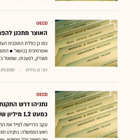
OECD
האוצר מתכנן להפחית מס קני
כמו כן כוללת התוכנית העלא
מוצדק, לטענתו, שמוטל בי
דובי בן גדליהו
.05.2010
OECD
נתניהו דרש התקנת 
כמעט 1.2 מיליון שקל יותר
עקב הדרישה לצייד את המ
ראש הממשלה: נתניהו חוזר 
שר האוצר יובל שטייניץ, שר 