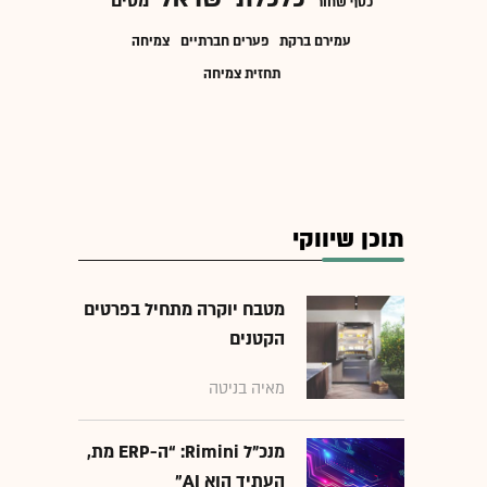
מסים
כסף שחור
עמירם ברקת
פערים חברתיים
צמיחה
תחזית צמיחה
תוכן שיווקי
מטבח יוקרה מתחיל בפרטים
הקטנים
מאיה בניטה
מנכ״ל Rimini: “ה-ERP מת,
העתיד הוא AI"