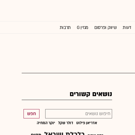
דעות
שיווק ופרסום
מגזין G
תרבות
וול סטריט ג'ורנל
נושאים קשורים
חפש
אדריאן פילוט
דולר שקל
יוקר המחיה
כלכלת ישראל