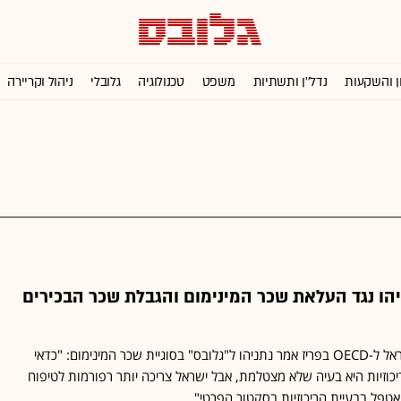
ן והשקעות
נדל''ן ותשתיות
משפט
טכנולוגיה
גלובלי
ניהול וקריירה
ו נגד העלאת שכר המינימום והגבלת שכר הבכירים
בדרכו לטקס הצטרפות ישראל ל-OECD בפריז אמר נתניהו ל"גלובס" בסוגיית שכר המינימום: "כדאי
יכוזיות היא בעיה שלא מצטלמת, אבל ישראל צריכה יותר רפורמות לטיפוח
טפל בבעיית הריכוזיות בסקטור הפרטי"