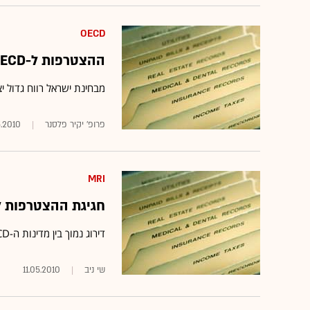
OECD
ההצטרפות ל-OECD היא הישג שיווקי
מבחינת ישראל רווח גדול י
פרופ' יקיר פלסנר
5.2010
MRI
חגיגת ההצטרפות ל-OECD: ישראל מפגרת בתחום הבר
דירוג נמוך בין מדינות ה-OECD במיטות אשפוז, ימי אשפוז, מספר רופאים ומספר מומחים לנפש
שי ניב
11.05.2010