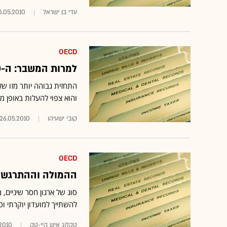
עדי בן ישראל
6.05.2010
OECD
למרות המשבר: ה-OECD צופה צמיחה של 3.8% ב-2010
התחזית גבוהה יותר מזו של
והוא צפוי להעלות באופן משמעותי א
קובי ישעיהו
26.05.2010
OECD
ההמולה וההתרגשות מהכניסה
סוג של ארגון חסר שיניים, 
להשתייך למועדון יוקרתי וס
טקלוג איש היי-טק
2010