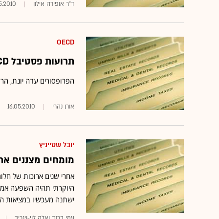
ד"ר אופירה אילון
5.2010
OECD
תרועות פסטיבל OECD נדמו
הפרופסורים עדה יונת, הרש
אורן נהרי
16.05.2010
יובל שטייניץ
מומחים מצננים את ההתלהבות:
היוקרתי תהיה השפעה אמית
ישתנה מעכשיו במציאות הי
עמי ברנד ואלה לוי-וינריב