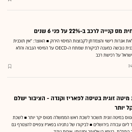
יה לרכב ב-22% על פני 6 שנים
ת אגרות רישוי והצמדתן לקבוצות המיסוי הירוק ■ האוצר: "אין תוכנית
אופרטיבית בנושא" ■ התוכנית גובשה כמענה לביקורת שמתח ה-OECD על המיסוי הגבוה והלא
שראל על רכישת רכב
24
מיטה זוגית בטיסה לפאריז וקנדה - הציבור ישלם
טוס במיטה זוגית תשכור לשכת ראש הממשלה מטוס יקר יותר ■ לשכת
ליום עבודה בירושלים ■ לביקורו של נתניהו בפאריז צפויים להצטרף גם
התמ"ת, בנימין בן אליעזר וסגניתו, אורית נוקד