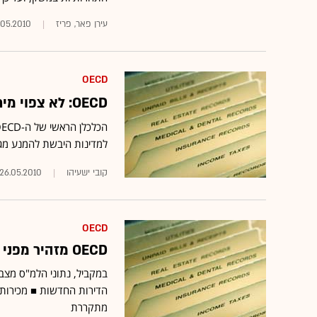
עירן פאר, פריז
.05.2010
OECD
OECD: לא צפוי מיתון באירופה, הפיחות באירו מבורך
למדינות היבשת להמנע מגל
קובי ישעיהו
26.05.2010
OECD
OECD מזהיר מפני "בועת נדל"ן ספקולטיבית" בישראל
במקביל, נתוני הלמ"ס מצבי
מתקררת