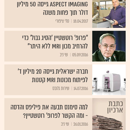
Aspect Imaging גייסה 50 מיליון
דולר תוך פחות משנה
18.04.2017
טלי ציפורי
"פרופ' רוטשטיין 'הסיג גבול' כדי
להרחיב מכון MRI ללא היתר"
05.09.2016
שי ניב
חברה ישראלית גייסה 20 מיליון ד'
לפיתוח מכונות MRI קטנות
14.07.2016
שירות גלובס
למה סימנס תבעה את פיליפס והדסה
- ומה הקשר לפרופ' רוטשטיין?
26.01.2016
שי ניב