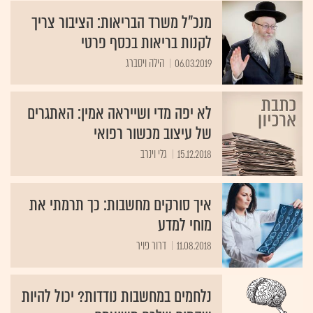
מנכ"ל משרד הבריאות: הציבור צריך
לקנות בריאות בכסף פרטי
06.03.2019
הילה ויסברג
לא יפה מדי ושייראה אמין: האתגרים
של עיצוב מכשור רפואי
15.12.2018
גלי וינרב
איך סורקים מחשבות: כך תרמתי את
מוחי למדע
11.08.2018
דרור פויר
נלחמים במחשבות נודדות? יכול להיות