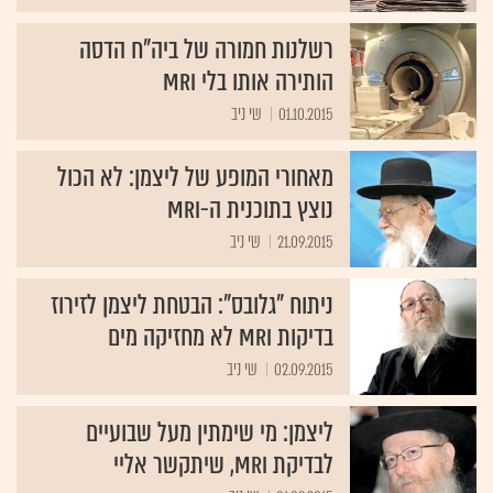
רשלנות חמורה של ביה"ח הדסה
הותירה אותו בלי MRI
01.10.2015
שי ניב
מאחורי המופע של ליצמן: לא הכול
נוצץ בתוכנית ה-MRI
21.09.2015
שי ניב
ניתוח "גלובס": הבטחת ליצמן לזירוז
בדיקות MRI לא מחזיקה מים
02.09.2015
שי ניב
ליצמן: מי שימתין מעל שבועיים
לבדיקת MRI, שיתקשר אליי