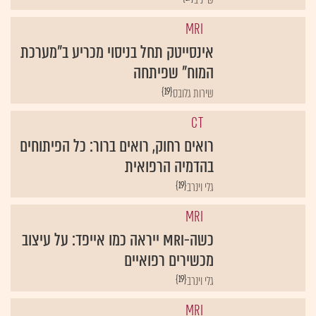
MRI
אינסייטק תחל בניסוי מכריע ב"מערכת
המוח" שפיתחה
{19}
שירות גלובס
CT
רואים רחוק, רואים ברור: כל הפיתוחים
בהדמיה הרפואית
{19}
גלי וינרב
MRI
כשה-MRI ייראה כמו אייפד: על עיצוב
מכשירים רפואיים
{19}
גלי וינרב
MRI