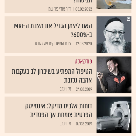
הביטוח?
03.02.2022
ד"ר אודי פרישמן
האם ליצמן הגדיל את מצבת ה-MRI
ב-600%?
12.03.2020
צוות המשרוקית של גלובס
פודקאסט
הטיפול המפתיע בשיברון לב בעקבות
אהבה נכזבת
24.08.2019
גלי וינרב
דוחות אלביט מדיקל: אינסייטק
הפרטית צומחת אך הפסדית
07.08.2019
גלי וינרב