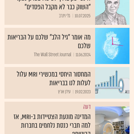
"השוק כבר לא מקבל הפסדים"
10.07.2025
גלי וינרב
מה אומר "גיל הלב" שלכם על הבריאות
שלכם
The Wall Street Journal
11.06.2024
המחסור היחסי במכשירי MRI עלול
לעלות לנו בבריאות
19.02.2023
עידן ארץ
דעה
המדינה מונעת הצטיידות ב-MRI, אז
למה חברי כנסת נלחמים בחברות