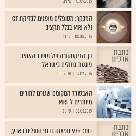
01.09.2015
שי ניב
המבקר: מטופלים מופנים לבדיקת CT
ולא MRI בגלל תקציב
05.05.2015
שי ניב
כך הדיקטטורה של משרד האוצר
פוגעת בחולים בישראל
02.02.2015
אלי ציפורי
האבסורד המקומם שגורם לתורים
מיותרים ל-‏MRI
02.02.2015
שי ניב
דוח: 97% תפוסה בבתי החולים בארץ,