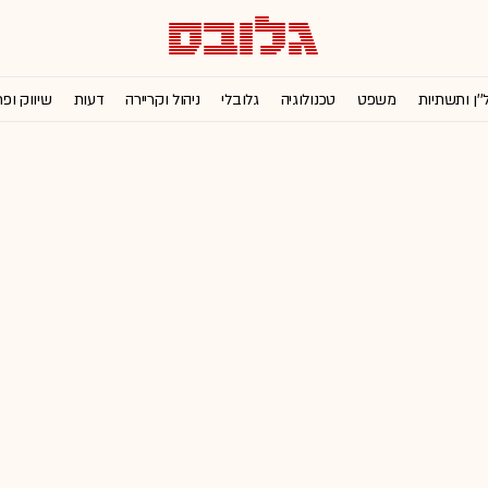
''ן ותשתיות
משפט
טכנולוגיה
גלובלי
ניהול וקריירה
דעות
שיווק ופ