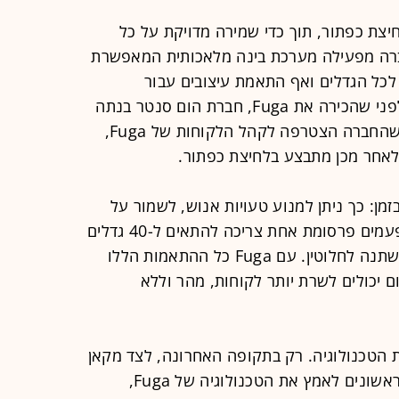
 Fuga זה קורה בלחיצת כפתור, תוך כדי שמירה מדויקת על כל
ברה מפעילה מערכת בינה מלאכותית המאפשרת
לכל הגדלים ואף התאמת עיצובים עבור
קטלוגים ותוויות עבור חנויות גדולות. לפני שהכירה את Fuga, חברת הום סנטר בנתה
בעבר קטלוגים במשך 3 שבועות. מאז שהחברה הצטרפה לקהל הלקוחות של Fuga,
 לאחר מכן מתבצע בלחיצת כפתור.
מן: כך ניתן למנוע טעויות אנוש, לשמור על
אחידות המותג ואף להגדיל מכירות. לפעמים פרסומת אחת צריכה להתאים ל-40 גדלים
שונים, ובכל אחד מהם הקומפוזיציה משתנה לחלוטין. עם Fuga כל ההתאמות הללו
 יכולים לשרת יותר לקוחות, מהר וללא
הטכנולוגיה. רק בתקופה האחרונה, לצד מקאן
אריקסון וראובני פרידן IPG שהיו בין הראשונים לאמץ את הטכנולוגיה של Fuga,