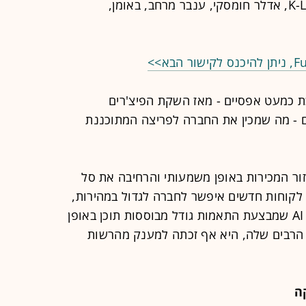
הצטרפו לחברה גם משרדים כמו K-Logic, אדלר חומסקי, ענבר מרחב, באומן,
ת כמעט אפסיים - מאז השקת הפיצ'רים
דים על 0% נכון להיום - מה שמכין את החברה לפריצה המתוכננת
ה הגדילה Fuga את מחזור המכירות באופן משמעותי והרחיבה את סל
לקוחות חדשים איפשר לחברה לגדול במהירות,
ובמקביל החלה להשתמש בטכנולוגיית AI שמבצעת התאמות גודל מבוססות תוכן באופן
ם הרבים שלה, היא אף זכתה למענק מהרשות
ה