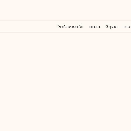
רסום
מגזין G
תרבות
וול סטריט ג'ורנל