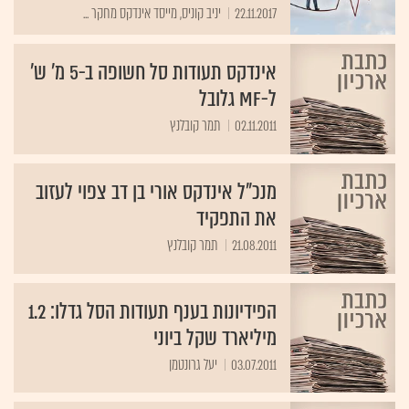
22.11.2017
יניב קוניס, מייסד אינדקס מחקר ...
אינדקס תעודות סל חשופה ב-5 מ' ש'
ל-MF גלובל
02.11.2011
תמר קובלנץ
מנכ"ל אינדקס אורי בן דב צפוי לעזוב
את התפקיד
21.08.2011
תמר קובלנץ
הפידיונות בענף תעודות הסל גדלו: 1.2
מיליארד שקל ביוני
03.07.2011
יעל גרונטמן