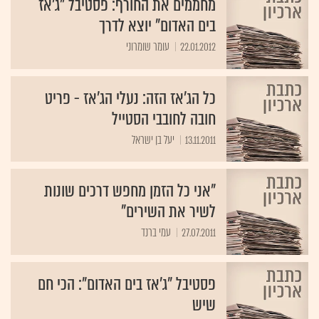
מחממים את החורף: פסטיבל "ג'אז
בים האדום" יוצא לדרך
22.01.2012
עומר שומרוני
כל הג'אז הזה: נעלי הג'אז - פריט
חובה לחובבי הסטייל
13.11.2011
יעל בן ישראל
"אני כל הזמן מחפש דרכים שונות
לשיר את השירים"
27.07.2011
עמי ברנד
פסטיבל "ג'אז בים האדום": הכי חם
שיש