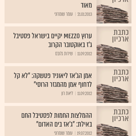
מאוד
21.01.2013
עומר שומרוני
ערוץ Mezzo יקיים בישראל פסטיבל
ג'ז באוקטובר הקרוב
11.09.2012
שירות גלובס
אמן הג'אז ליאוניד פטשקה: "לא קל
לדחוף אמן מהמגזר הרוסי"
11.09.2012
ליאת רון
ההמלצות החמות לפסטיבל החם
באילת: "ג'אז בים האדום"
19.07.2012
עומר שומרוני