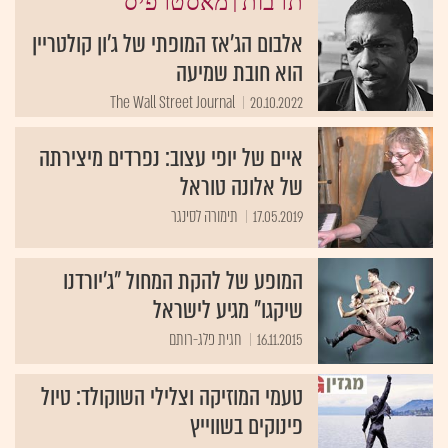
|
תרבות
מאסטרפיס
אלבום הג'אז המופתי של ג'ון קולטריין
הוא חובת שמיעה
The Wall Street Journal
20.10.2022
איים של יופי עצוב: נפרדים מיצירתה
של אלונה טוראל
17.05.2019
תימורה לסינגר
המופע של להקת המחול "ג'יורדנו
שיקגו" מגיע לישראל
16.11.2015
חגית פלג-רותם
טעמי המוזיקה וצלילי השוקולד: טיול
פינוקים בשווייץ