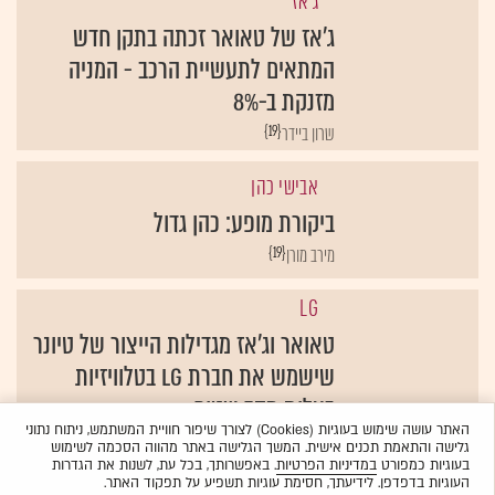
ג'אז
ג'אז של טאואר זכתה בתקן חדש
המתאים לתעשיית הרכב - המניה
מזנקת ב-8%
{19}
שרון ביידר
אבישי כהן
ביקורת מופע: כהן גדול
{19}
מירב מורן
LG
טאואר וג'אז מגדילות הייצור של טיונר
שישמש את חברת LG בטלוויזיות
בעלות מסך שטוח
האתר עושה שימוש בעוגיות (Cookies) לצורך שיפור חוויית המשתמש, ניתוח נתוני
{19}
יוסי ניסן
גלישה והתאמת תכנים אישית. המשך הגלישה באתר מהווה הסכמה לשימוש
בעוגיות כמפורט
במדיניות הפרטיות
. באפשרותך, בכל עת, לשנות את הגדרות
העוגיות בדפדפן. לידיעתך, חסימת עוגיות תשפיע על תפקוד האתר.