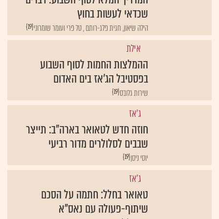
שכדאי לעשות בחוץ
{19}
אילת
ההמלצות החמות לסוף השבוע
בפסטיבל הג'אז בים האדום
{19}
שירות גלובס
ג'אז
חוזה חדש לטאואר בארה"ב: תייצר
שבבים לסלולרים מדור רביעי
{19}
יוסי ניסן
ג'אז
טאואר בחלל: חתמה על הסכם
שיתוף-פעולה עם נאס"א