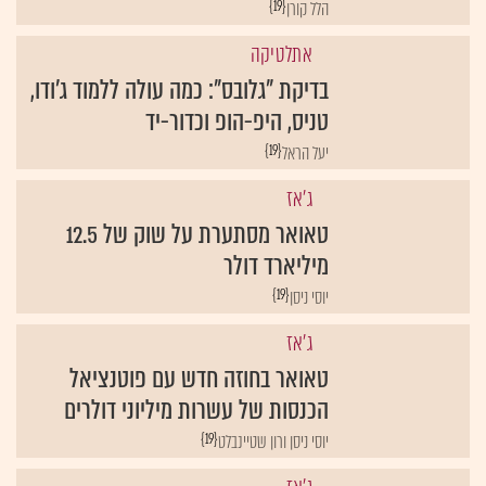
{19}
הלל קורן
אתלטיקה
בדיקת "גלובס": כמה עולה ללמוד ג'ודו,
טניס, היפ-הופ וכדור-יד
{19}
יעל הראל
ג'אז
טאואר מסתערת על שוק של 12.5
מיליארד דולר
{19}
יוסי ניסן
ג'אז
טאואר בחוזה חדש עם פוטנציאל
הכנסות של עשרות מיליוני דולרים
{19}
יוסי ניסן ורון שטיינבלט