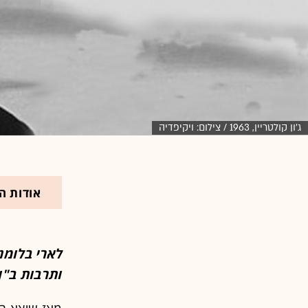
ג'ון קולטריין, 1963 / צילום: ויקיפדיה
אודות ה
לארי בלומנ
ותרבות ב"וו