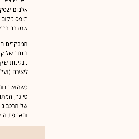
אלבום שסקסו
תופס מקום מ
שמדבר ברמה
המבקרים הי
ביותר של קו
מנגינות שקל
ליצירה (ועל
כשהוא מנוגן
טיינר, המתו
של הרכב ג'א
והאמפתיה שה