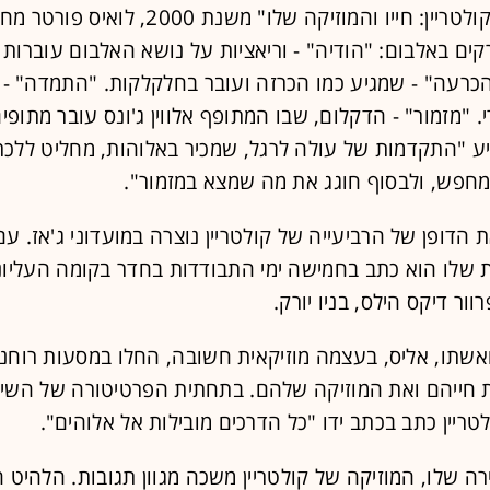
בספרו "ג'ון קולטריין: חייו והמוזיקה שלו" משנת 2000, 
כרעה" - שמגיע כמו הכרזה ועובר בחלקלקות. "התמדה" - ב
י. "מזמור" - הדקלום, שבו המתופף אלווין ג'ונס עובר מתופי
יע "התקדמות של עולה לרגל, שמכיר באלוהות, מחליט ללכת
מחפש, ולבסוף חוגג את מה שמצא במזמור".
ת הדופן של הרביעייה של קולטריין נוצרה במועדוני ג'אז. ע
 שלו הוא כתב בחמישה ימי התבודדות בחדר בקומה העליונ
ור דיקס הילס, בניו יורק.
ואשתו, אליס, בעצמה מוזיקאית חשובה, החלו במסעות רוחני
 חייהם ואת המוזיקה שלהם. בתחתית הפרטיטורה של השי
טריין כתב בכתב ידו "כל הדרכים מובילות אל אלוהים".
רה שלו, המוזיקה של קולטריין משכה מגוון תגובות. הלהיט ה