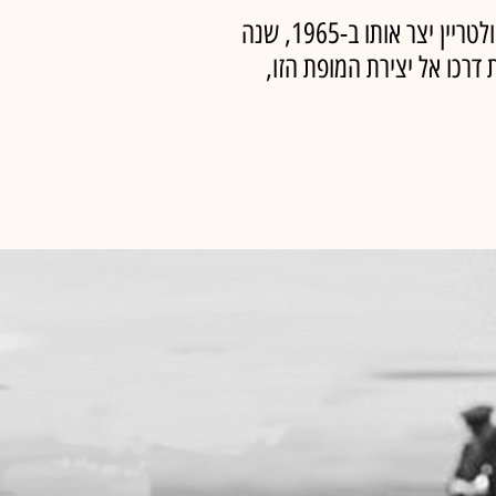
האלבום 'A Love Supreme' הוכתר עם צאתו לפורץ דרך בזכות התחכום המוזיקלי שלו ● קולטריין יצר אותו ב-1965, שנה
דרכו אל יצירת המופת הזו,