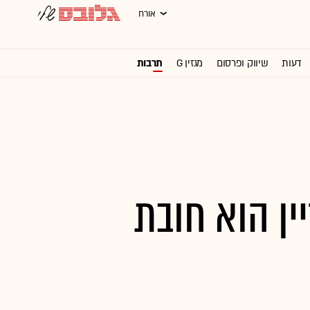
אורח
דעות
שיווק ופרסום
מגזין G
תרבות
וול סטריט ג'ורנל
ין הוא חובת