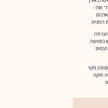
ה נשגבת), סוויטה באורך
" שלו -
אלבום
 רוחנית.
הגדולה
 בסוויטה
הבסיס
נתרן מקוי
רה חזקה
ת