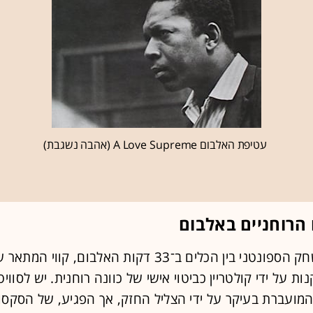
עטיפת האלבום A Love Supreme (אהבה נשגבת)
הרוחניים באלבום
על אף המשחק הספונטני בין הכלים ב־33 דקות האלבום, קו
נות על ידי קולטריין כביטוי אישי של כוונה רוחנית. יש לסווי
מועברת בעיקר על ידי הצליל החזק, אך הפגיע, של הסקסופ