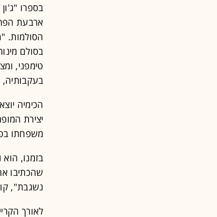
הסולמות. "ה
בסולם מינור
טימפני, ומצ
בעקבותיה, 
הכימיה יוצא
יצירת המופת
משפחתו בפרו
בזמנו, הוא 
שהכתיבו את
נשגבת", קול
לאורך הקריי