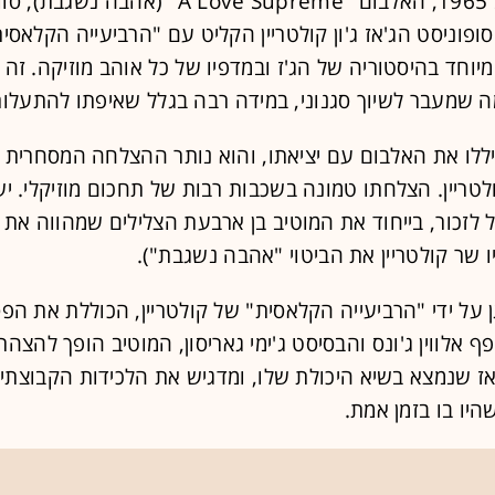
מאז שיצא ב־1965, האלבום "A Love Supreme" (אהב
פוניסט הג'אז ג'ון קולטריין הקליט עם "הרביעייה הקלאסית
יוחד בהיסטוריה של הג'ז ובמדפיו של כל אוהב מוזיקה. זה 
 שמעבר לשיוך סגנוני, במידה רבה בגלל שאיפתו להתעלות
ללו את האלבום עם יציאתו, והוא נותר ההצלחה המסחרית 
לטריין. הצלחתו טמונה בשכבות רבות של תחכום מוזיקלי. יש
 לזכור, בייחוד את המוטיב בן ארבעת הצלילים שמהווה את 
יו שר קולטריין את הביטוי "אהבה נשגבת").
 על ידי "הרביעייה הקלאסית" של קולטריין, הכוללת את הפס
פף אלווין ג'ונס והבסיסט ג'ימי גאריסון, המוטיב הופך להצה
ז שנמצא בשיא היכולת שלו, ומדגיש את הלכידות הקבוצתי
יו בו בזמן אמת.