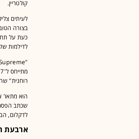
קולטריין.
לעיתים צליל
בצורה הטוב
כעת על תחיי
לדילמות של
רוחנית" שהו
הוא מתאר את
שכתב הפסנתר
לדקלום, הב
ארבעת ה