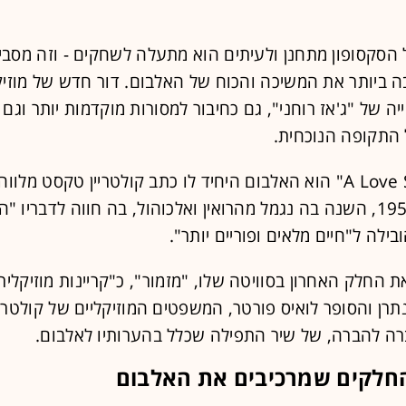
 הסקסופון מתחנן ולעיתים הוא מתעלה לשחקים - וזה מסביר
ה ביותר את המשיכה והכוח של האלבום. דור חדש של מוזי
ה של "ג'אז רוחני", גם כחיבור למסורות מוקדמות יותר וגם 
 התקופה הנוכחית.
"A Love Supreme" הוא האלבום היחיד לו כתב קולטריין טקסט מל
מתייחס ל־1957, השנה בה נגמל מהרואין ואלכוהול, בה חווה לדבריו 
בילה ל"חיים מלאים ופוריים יותר".
 החלק האחרון בסוויטה שלו, "מזמור", כ"קריינות מוזיקלית"
ן והסופר לואיס פורטר, המשפטים המוזיקליים של קולטריי
רה להברה, של שיר התפילה שכלל בהערותיו לאלבום.
חלקים שמרכיבים את האלבום