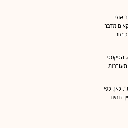
 אולי
קאים מדבר
כמזור
ווה. הטקסט
"התעוררות
. כאן, כפי
ן דומים