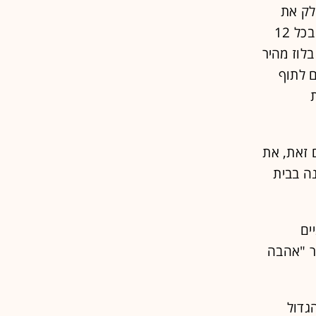
לואיס פורטר מחלק את
ארבעת הפרקים באלבום: "הודיה" - וריאציות על נושא האלבום עוברות בכל 12
לוז מהיר
ם לתוף
ם זאת, את
ה בבית
ים
ר "אהבה
גדול