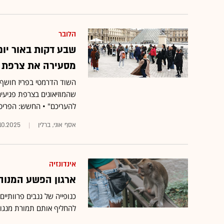
הלובר
שבע דקות באור יום,
מסעירה את צרפת
השוד הדרמטי בפריז חושף 
שהמוזיאונים בצרפת פגיעים
להעריכם" • החשש: הפריטים
אסף אוני, ברלין
10.2025
אינדונזיה
ארגון הפשע המנוהל
כנופייה של גנבים פרוותיי
להחליף אותם תמורת מנגו