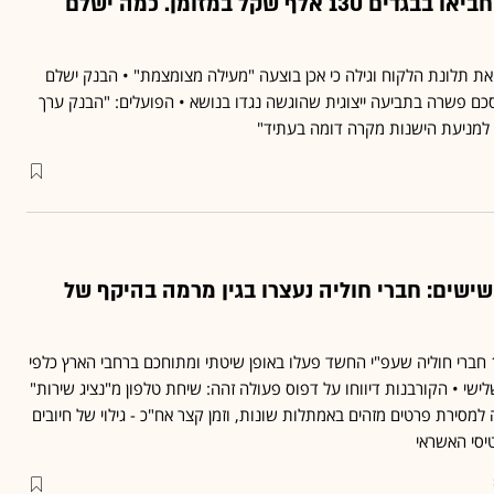
עובדות הפועלים החביאו בבגדים 130 אלף שקל במזומן. כמה ישלם
את תלונת הלקוח וגילה כי אכן בוצעה "מעילה מצומצמת" • הבנק ישלם
הסכם פשרה בתביעה ייצוגית שהוגשה נגדו בנושא • הפועלים: "הבנק ערך
למניעת הישנות מקרה דומה בעתיד"
ישים: חברי חוליה נעצרו בגין מרמה בהיקף של
המשטרה עצרה אתמול 11 חברי חוליה שעפ"י החשד פעלו באופן שיטתי ומתוחכם ברחבי הארץ כלפי
 השלישי • הקורבנות דיווחו על דפוס פעולה זהה: שיחת טלפון מ"נציג שירות"
סירת פרטים מזהים באמתלות שונות, וזמן קצר אח"כ - גילוי של חיובים
יסי האשראי