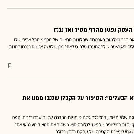
 העסק נפגע מהדף מטיל ואז נבזז
י רשת חנויות iBags ראה דרך מצלמות האבטחה שחלונות הראווה של הסניף התל אביבי שלו
ים האיראנים - ולהפתעתו גילה כי לאחר מכן שלושה אנשים נכנסו לחנות
לא הבעלים": הסיפור על הקבלן שגנבו ממנו את
ה שלא תיאמן, במהלכה גילה כי מניות החברה שלו הועברו לזרים והפכו
יביות במיליונים • בראיון לגלובס הוא משחזר את המצוד העצמאי אחר
פטי לעצירת הקריסה של עסקת נדל"ן גדולה