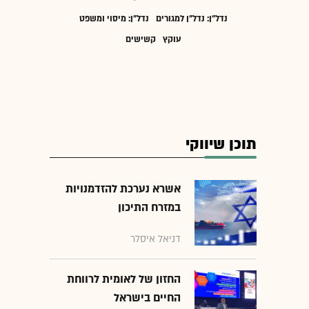
נדל"ן: נדל"ן למגורים
נדל"ן: מיסוי ומשפט
עוקץ
קשישים
תוכן שיווקי
אשרא נערכת להזדמנויות
במזרח התיכון
דניאל איסלר
החזון של לאומית לרווחת
החיים בישראל