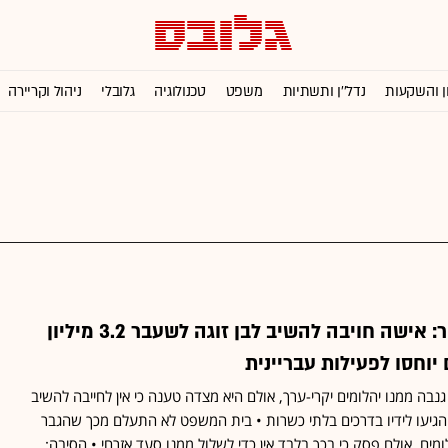
ן והשקעות
נדל''ן ותשתיות
משפט
טכנולוגיה
גלובלי
ניהול וקריירה
הגונב מגנב לא פטור: אישה חויבה להשיב לבן זוגה לשעבר 3.2 מיליון
וחסו לפעילות עבריינית
גנבה ממנו יהלומים יקרי-ערך, אולם היא מצדה טענה כי אין לחייבה להשיב
ם הגיעו לידיו בדרכים בלתי כשרות • בית המשפט לא התעלם מכך שהגבר
מים, אולם פסק כי בכך בלבד אין כדי לשלול ממנו סעד אזרחי • הסיבה: