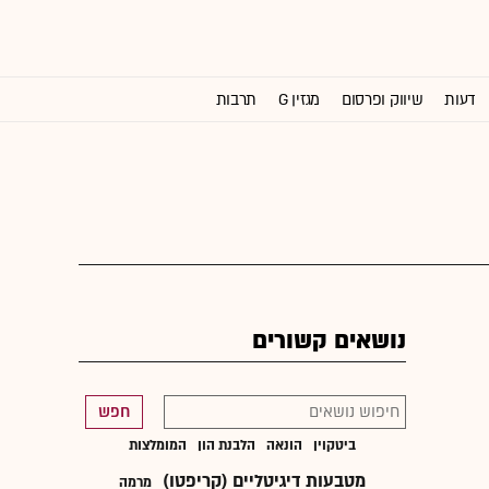
דעות
שיווק ופרסום
מגזין G
תרבות
וול סטריט ג'ורנל
נושאים קשורים
חפש
ביטקוין
הונאה
הלבנת הון
המומלצות
מטבעות דיגיטליים (קריפטו)
מרמה