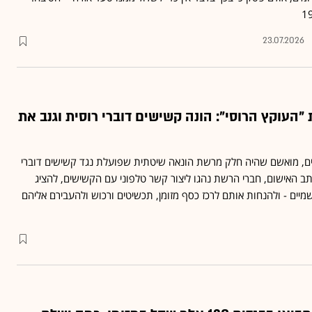
23.07.2026
העוקץ הרוסי": הונה קשישים דוברי רוסית וגנב את
גוסיאן, בן 31 מבת ים, מואשם שהיה חלק מרשת הונאה שיטתית שפועלת נגד קשישים דוברי
תב האישום, חברי הרשת נהגו ליצור קשר טלפוני עם הקשישים, להציג
שמיים - ולהנחות אותם לרכז כסף מזומן, תכשיטים ורכוש ולהעבירם אליהם