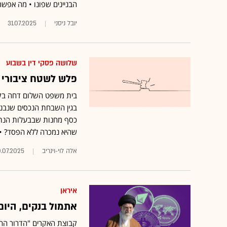
הבניינים שפונו • מה אפשר
יובל ניסני
31.07.2025
שלושה פסקי דין בשבוע
פלש לשטח ציבורי ודרש 1.3 מיליון שקל לפינוי. מ
בגין השבחת הנכסים שנבנ
כסף מחנות שבבעלות הנתבע
שהיא נמכרה ללא הפסד? •
אלה לוי-וינריב
.07.2025
איראן
אתמול בנקים, היום