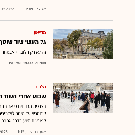
אלה לוי-וינריב
.02.2026
מוזיאון
גל מעשי שוד שוטף
זה לא רק הלובר • אבטחה 
The Wall Street Journal
הלובר
שבוע אחרי השוד הג
בצרפת מדווחים כי אחד הח
שהמריא על טיסה לאלג'ירי
לפורצים סיוע בדרך אחרת • 
אסף רוזנצוייג, N12
.2025