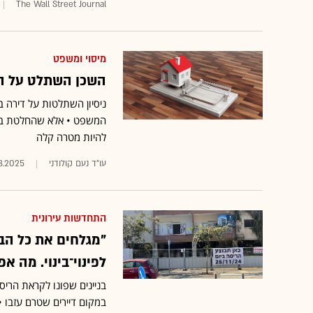
The Wall Street Journal
מיסוי ומשפט
השכן השתלט על הד
ניסיון השתלטות על דירה 
המשפט • אלא שהחלטת בית 
להיות מטרה קלה
עו"ד נעם קולודני
8.2025
התחדשות עירונית
"מגלחים את כל הבנ
לפינוי־בינוי. מה 
בניינים שפונו לקראת הרי
במקום דיירים שטרם עזבו •