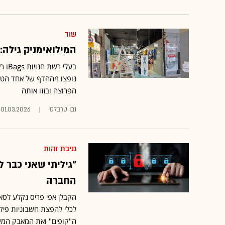
שוד
המילואימניק גילה:
בעל
נופצו מההדף של אחד הטיל
הפרוצה ובזזו אותה
נבו טרבלסי
01.03.2026
גניבת זהות
"גיליתי שאני כבר 
החברה
הקבלן אפי פריס נקלע לסאג
לכלי להפצת חשבוניות פיקט
ה"קופים" ואת המאבק המש