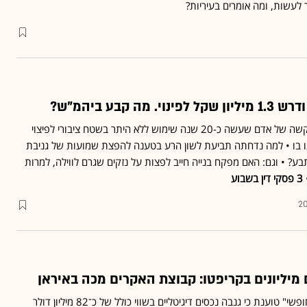
 לעשות, ומה אומרים בעיריות?
ה קבע ביהמ"ש?
בית משפט השלום דחה בקשה של אדם שעשה כ-20 שנה שימוש ללא היתר בשטח ציבורי לפיצוי
ו בו • למה נדחתה תביעת לשון הרע בטענה להפצת שמועות של גניבת
? • וגם: האם מפקח בנייה חייב לפצות על נזקים שגרם לווילה, למרות
3 פסקי דין בשבוע
20
 מיליונים בקריפטו: קבוצת האקרים מכה באיראן
קבוצת האקרים "הדרור החופשי" טוענת כי גנבה נכסים דיגיטליים בשווי כולל של כ־82 מיליון דולר