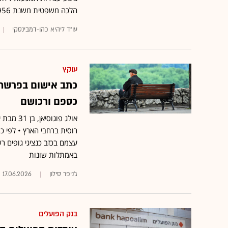
הלכה משפטית משנת 1956
עו"ד ליהיא כהן-דמבינסקי
עוקץ
כתב אישום בפרשת "
כספם ורכושם
אולג פו
רוסית ברחבי הארץ • לפי כ
עצמם בכזב כנציגי גופים ר
באמתלות שונות
ג'ניפר סילון
17.06.2026
בנק הפועלים