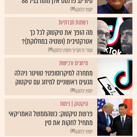
{19}
יסמין יבלונקו
רשתות חברתיות
מה הופך את טיקטוק לכל כך
אטרקטיבית (ושנויה במחלוקת)?
{19}
עמרי זרחוביץ' ויסמין יבלונקו
מיזוגים ורכישות
מתחרה למיקרוסופט? טוויטר ניהלה
מגעים ראשוניים למיזוג עם טיקטוק
{19}
יסמין יבלונקו
טיקטוק
| ניתוח
פרשת טיקטוק: כשהממשל האמריקאי
מתחיל לחקות את סין
{19}
יסמין יבלונקו