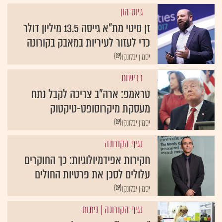
גיוס הון
זן סיטי מת"א גייסה 13.5 מיליון דולר
כדי לעזור לעיריות במאבק בקורונה
{19}
יסמין יבלונקו
רכישות
טראמפ: ארה"ב צריכה לקבל נתח
מעסקת מיקרוסופט-טיקטוק
{19}
יסמין יבלונקו
נגיף הקורונה
חקירות אפידמיולוגיות: כך החוקרים
עלולים לסכן את פרטיות החולים
{19}
יסמין יבלונקו
נגיף הקורונה
| ניתוח
"מבט-על"? נתונים? לא במערכת