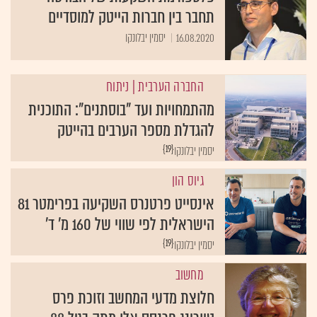
תחבר בין חברות הייטק למוסדיים
16.08.2020
יסמין יבלונקו
החברה הערבית
| ניתוח
מהתמחויות ועד "בוסתנים": התוכנית
להגדלת מספר הערבים בהייטק
{19}
יסמין יבלונקו
גיוס הון
אינסייט פרטנרס השקיעה בפרימטר 81
הישראלית לפי שווי של 160 מ' ד'
{19}
יסמין יבלונקו
מחשוב
חלוצת מדעי המחשב וזוכת פרס
טיורינג פרנסס אלן מתה בגיל 88