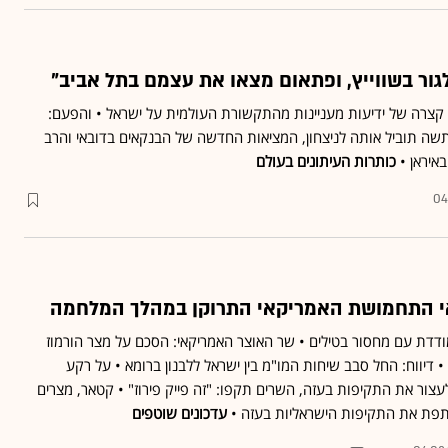
ור בשווייץ, ופתאום מצאו את עצמם בתל אביב"
ה קצרה של ידיעות מעניינות מהתקשורת העולמית על ישראל • והפעם:
ה תוביל אותה לניצחון, המציאות החדשה של הבנקאים בדובאי והרב
איראן •
כותרות העיתונים בעולם
04
אי התחמושת האמריקאי התרוקן במהלך המלחמה
ודדת עם מחסור בטילים • שר האוצר האמריקאי: הסכם על מצר הורמוז
• דיווח: החל סבב שיחות המו"מ בין ישראל ללבנון ברומא • על רקע
ור את התקיפות בעזה, השרים תקפו: "זה פייק פירוז" • קטאר, מצרים
תפת את התקיפות הישראליות בעזה •
עדכונים שוטפים