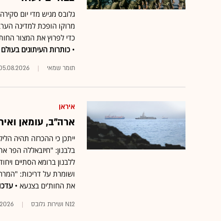
גלובס מגיש מדי יום סקיר
מרוקו הופכת למדינה הערב
כדי לפרוץ את המצור החות'
•
כותרות העיתונים בעולם
תומר שמאי
05.08.2026
איראן
ארה"ב, עומאן ואי
ייתכן כי ההכרזה תהיה הל
בלבנון: "חיזבאללה הפר א
ללבנון ברומא הסתיים ויחו
ושומרת על דריכות: "המרחק
את החות'ים בצנעא •
עדכו
N12 ושירות גלובס
.2026