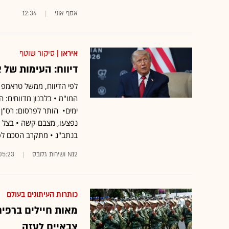
אסף אוני
12:34
איראן
| סיקור שוטף
דיווח: העימות של 
לפי הדיווח, ממשל טראמפ 
המו"מ • בלבנון מדווחים: 
ימים• הותר לפרסום: רס"ן ה
נפצעו, מצבם קשה • בצל 
בנתב"ג • מתקרב הסכם לפ
N12 ושירות גלובס
05:23
כותרות העיתונים בעולם
מאות חיילים ברפי
צבאיים לעזה