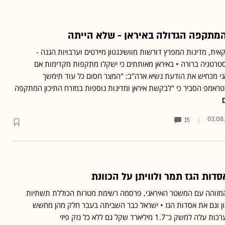
מתקפה הגדולה באיראן - שלא הייתה
ית, מדינות המפרץ דורשות מוושינגטון מיירטים וערבויות הגנה -
טרטגיה ברורה • באיראן מאותתים כי ישקלו מתקפות מקדימות אם
אני מכחיש את הודעת נשיא ארה"ב: "המצר חסום כל עוד תימשך
ראמפ הסביר כי "לבקשת איראן ומדינות נוספות במזרח התיכון המתקפה
02.08
15
דות הגז תמר ולוויתן על הכוונת
 המזוהה עם המשטר האיראני, פרסמה רשימת מטרות הכוללת תשתיות
ון וגם את אסדות הגז • ישראל כבר השביתה בעבר חלק מהן מחשש
 מיליארד שקל גם ללא כל נזק פיזי