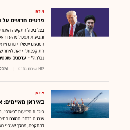
איראן
פרטים חדשים על ה
בצל ביטול התקיפה האמריקא
ומביעות תסכול מהיעדר אס
המגעים ייכשלו • גורם איר
התוקפנות" • זאת לאחר שט
נבלמה" •
עדכונים שוטפים
N12 ושירות גלובס
.2026
איראן
באיראן מאיימים: אס
סוכנות הידיעות "פארס",
אנרגיה ברחבי המזרח התיכ
למתקפה, מהלך שעפ"י הערכות עלה למשק כ־1.7