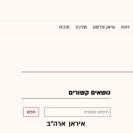
דעות
שיווק ופרסום
מגזין G
תרבות
וול סטריט ג'ורנל
נושאים קשורים
חפש
איראן
ארה"ב