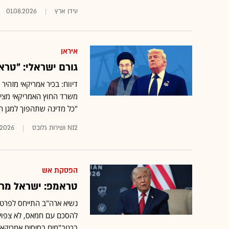
עידן ארץ
01.08.2026
איראן
גורם ישראלי: "טר
דיווח: בכיר אמריקאי מזהיר 
משרד החוץ האמריקאי מציע 
"כל מדינה שתהפוך למגן 
N12 ושירות גלובס
.2026
הפסקת אש
טראמפ: ישראל מרו
נשיא ארה"ב התייחס לפרטי 
להסכם עם חמאס, לא צפויה
בכטב"מים בסיסים אמריקאי