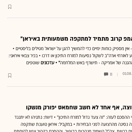
אמפ קרוב מתמיד למתקפה משמעותית באיראן"
- אין מספיק כוחות ימיים כדי להמשיך להגן על ישראל מטילים בליסטיים •
לאזרחי ארה"ב לשקול נסיעות למזרח התיכון או דרכו • בכיר צבאי איראני:
ההגנה של אמריקה - תישרף באש המלחמה
" • עדכונים
שוטפים
01.08
11
צה, אף אחד לא חשב שחמאס יפורק מנשקו
ההסכם לעזה: "זה צעד גדול למזרח התיכון" • דיווח: נתניהו לא יתנגד
 נסיגה מהרצועה לפני הבחירות • במקביל: איראן טוענת שתקפה
ם בכווית, צה"ל השמיד מנהרות בבופור, וההסכם בקהיר צפוי להיחתם