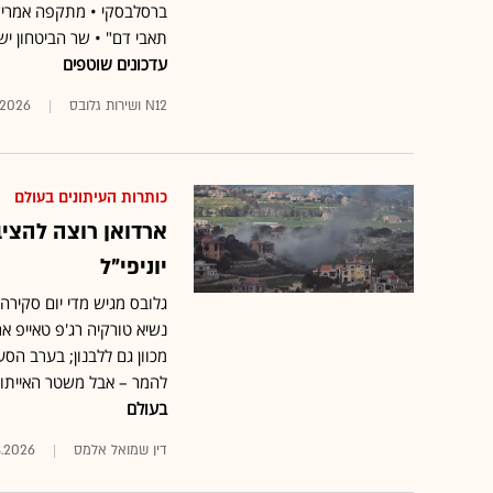
ברסלבסקי • מתקפה אמריקא
תאבי דם" • שר הביטחון יש
עדכונים שוטפים
N12 ושירות גלובס
.2026
כותרות העיתונים בעולם
ארדואן רוצה להציב
יוניפי"ל
גלובס מגיש מדי יום סקיר
נשיא טורקיה רג'פ טאייפ א
מכוון גם ללבנון; בערב הס
להמר – אבל משטר האייתו
בעולם
דין שמואל אלמס
8.2026