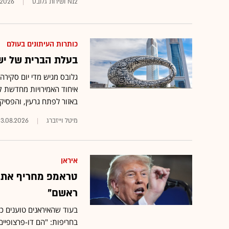
N12 ושירות גלובס
.2026
כותרות העיתונים בעולם
בעלת הברית של י
גלובס מגיש מדי יום סקיר
איחוד האמירויות מחדשת קש
באזור לפתח גרעין, והפסיק
מיטל וייזברג
3.08.2026
איראן
טראמפ מחריף את הט
ראשם"
בעוד שהאיראנים טוענים כי
בחריפות: "הם דו-פרצופיי