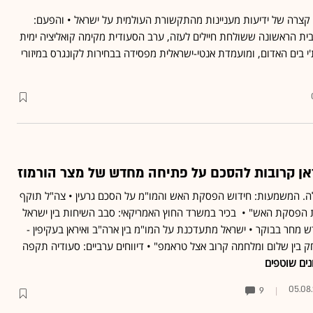
ה קצרה של ידיעות מעניינות מהתקשורת העולמית על ישראל • והפעם:
ית הראשונה ששולחת חיילים לעזה, ערב הסעודית מקימה קואליציה ימית
י בים האדום, ומועמדת אנטי-ישראלית מפסידה בבחירות לקונגרס במיזורי
ראן קרובות להסכם על פתיחה מחדש של מצר הורמוז
ילה. המשמעות: חידוש הפסקת האש והמו"מ על הסכם גרעין • צה"ל תוקף
ת הפסקת האש" • בכיר במשרד החוץ האמריקאי: סבב השיחות בין ישראל
דש מחר בבוקר • ישראל מתעדכנת על המו"מ בין ארה"ב ואיראן בעקיפין -
 בין שלום ומלחמה קרוב אצל טראמפ" • דיווחים ערביים: סעודיה תקפה
נים שוטפים
05.08
9