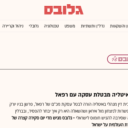
ן והשקעות
נדל''ן ותשתיות
משפט
טכנולוגיה
גלובלי
ניהול וקריירה
איטליה מבטלת עסקה עם רפאל
ית דין מנהלי באיטליה הורה לבטל עסקת מכ"ם של רפאל, פרשן בניו יורק
שרות לניצחון מול איראן ושהשאלה היא רק איך יבחר להפסיד, ובברלין
שסירבה להגיש חומוס לישראלי •
גלובס מגיש מדי יום סקירה קצרה של
ת העולמית על ישראל