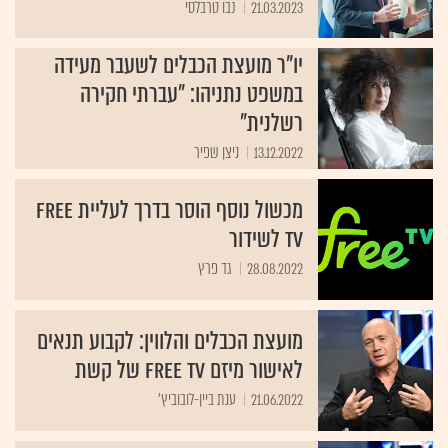
21.03.2023
נבו טרבלסי
יו"ר מועצת הכבלים לשעבר מעידה
במשפט נתניהו: "עברתי חקירה
רשלנית"
13.12.2022
ניצן שפיר
מכשול נוסף הוסר בדרך לעליית FREE
TV לשידור
28.08.2022
גד פרץ
מועצת הכבלים והלווין: לקבוע תנאים
לאישור מיזם FREE TV של קשת
21.06.2022
ענת ביין-לובוביץ'