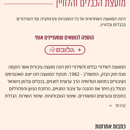
מועצת הכבלים והלוויין
הינה המועצה האחראית על כל התוכניות והרגולציה של השידורים
בכבלים ובלוויין.
המועצה לשידורי כבלים ולשידורי לווין הינה מועצה ציבורית אשר הוקמה
מכח חוק הבזק, התשמ"ב - 1982. תפקיד המועצה הינו ייצוג האינטרסים
הציבוריים בתחום הטלוויזיה הרב ערוצית למנויים, בכבלים ובלווין בישראל
הכולל בין היתר את ההגנה על ציבור המנויים, הרחבת הגיוון והפלורליזם
בתכנים ובערוצים המשודרים, שיפור הטכנולוגיות, שיפור השירות, הגדלת
ההיצע וחופש הבחירה למנויים והורדת המחירים וכן פיתוח תעשיית התוכן
קרא עוד
וההפקה המקורית המקומית בישראל כדי שיביא להרחבת אפשרויות
הביטוי של מגוון הטעמים, הדעות והעמדות בציבור הישראלי, לפיתוח,
כתבות אחרונות
ביסוס וחיזוק התרבות הישראלית, למתן ביטוי לנושאים המצויים על סדר