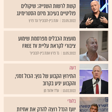
קשת לרשות השנייה: שיקולים
פוליטיים בעיכוב מיזם הסטרימינג
22.05.2022
ענת ביין-לובוביץ' וגד פרץ
מועצת הכבלים מפרסמת שימוע
ציבורי לקראת עליית FREE TV
11.05.2022
גד פרץ וענת ביין-לובוביץ'
דעה
התירוץ הקבוע של גנץ: הכול זמני,
והקבוע יגיע בקרוב
13.02.2022
עו"ד אלעד מן
בלעדי
יועז הנדל רוצה להדק את אחיזת