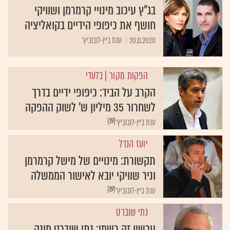
בג"ץ עיכוב מינויי קרמרמן ושוויקי
חושף את כיפופי הידיים בקואליציה
20.11.2020
ענת ביין-לובוביץ'
הפקות מקור
| בלעדי
הקרב על הביד: כיפופי ידיים בדרך
לשחרור 35 מיליון ש' לשוק ההפקה
{19}
ענת ביין-לובוביץ'
יועז הנדל
תקשורת: מינויים של מישל קרמרמן
וניר שוויקי יובא לאישור הממשלה
{19}
ענת ביין-לובוביץ'
נתי שוברט
עכשיו זה רשמי: נתי שוברט מונה