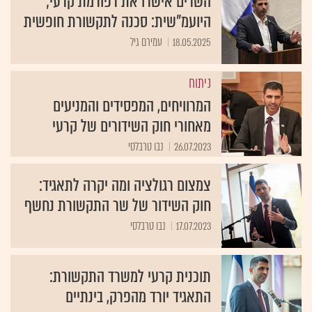
השרים אישרו את רפורמת קרעי;
היועמ"שית: סכנה לתקשורת חופשית
18.05.2025
עמירם גיל
ניתוח
המרוויחים, המפסידים והמניעים
מאחורי חוק השידורים של קרעי
26.07.2023
נבו טרבלסי
צמצום רגולציה ומה יקרה לתאגיד:
חוק השידור של שר התקשורת נחשף
17.07.2023
נבו טרבלסי
תוכנית קרעי למשרד התקשורת:
התאגיד יורד מהפרק, בינתיים