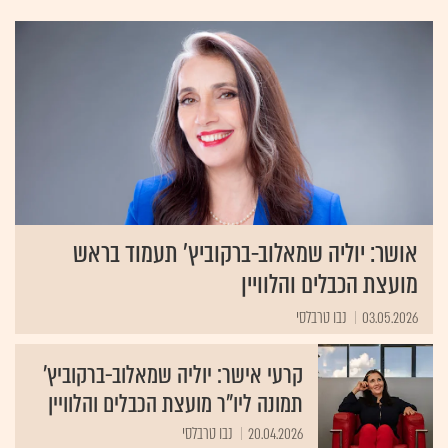
היום הישראלי, ולחיזוק אחיזתה של השפה הישראלית. בראש המועצה
עומד ניצן חן אשר הינו נציגו של שר התקשורת, והוא היחיד שעיקר
עסוקיו הינו טיפול בענייני המועצה ובתפקידיה. יתר חברי המועצה באים
מתחומי עסוק וענין שונים כאשר שבעה מתוכם הינם נציגי ציבור ושישה
חברים הינם נציגי משרדי ממשלה שונים. למועצה מספר ועדות משנה.
המועצה מתכנסת בדרך כלל בתדירות של אחת לשבוע.
אושר: יוליה שמאלוב-ברקוביץ’ תעמוד בראש
מועצת הכבלים והלוויין
03.05.2026
נבו טרבלסי
קרעי אישר: יוליה שמאלוב-ברקוביץ'
תמונה ליו"ר מועצת הכבלים והלוויין
20.04.2026
נבו טרבלסי