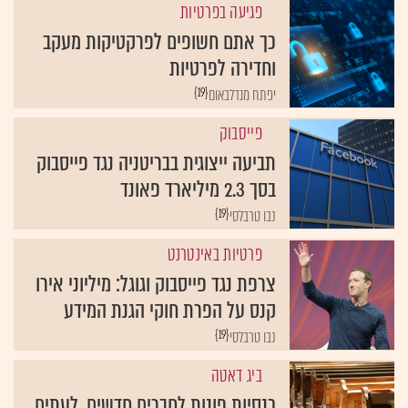
פגיעה בפרטיות
כך אתם חשופים לפרקטיקות מעקב
וחדירה לפרטיות
{19}
יפתח מנדלבאום
פייסבוק
תביעה ייצוגית בבריטניה נגד פייסבוק
בסך 2.3 מיליארד פאונד
{19}
נבו טרבלסי
פרטיות באינטרנט
צרפת נגד פייסבוק וגוגל: מיליוני אירו
קנס על הפרת חוקי הגנת המידע
{19}
נבו טרבלסי
ביג דאטה
כנסיות פונות לחברים חדשים, לעתים