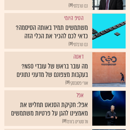
{19}
נבו טרבלסי
הטיפ היומי
משתמשים תמיד באותה הסיסמה?
כדאי לכם להכיר את הכלי הזה
{19}
נבו טרבלסי
דאטה
מה עובר בראש של עובדי NSO?
בעקבות מצפונם של מדעני נתונים
{19}
אורי פסובסקי
אפל
אפל: חקיקת הסנאט תחליש את
מאמצינו להגן על פרטיות משתמשים
{19}
וול סטריט ג'ורנל