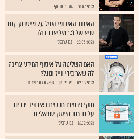
01.07.2023
אורי פסובסקי
האיחוד האירופי הטיל על פייסבוק קנס
שיא של 1.3 מיליארד דולר
22.05.2023
נבו טרבלסי
האם השליטה על איסוף המידע צריכה
להישאר בידי ווייז וגוגל?
02.03.2023
פרופ' ירון יחזקאל ופרופ' שרית ...
חוקי פרטיות חדשים באירופה יכבידו
על חברות הייטק ישראליות
16.02.2023
נבו טרבלסי