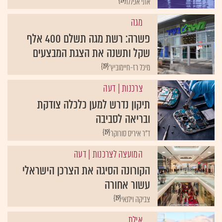
{19}
אתי אפללו
מגה
פשרה: רשת מגה תשלם 400 אלף
שקל ותשנה את הצגת המבצעים
{19}
מיכל רז-חיימוביץ'
צרכנות
| דעה
תיקון נדרש למען כלכלה צודקת
ובריאה לסביבה
{19}
ד"ר איריס סורוקר
המועצה לצרכנות
| דעה
הקורונה הסיגה את הצרכן הישראלי
עשור אחורה
{19}
צביקה וילנאי
אילת