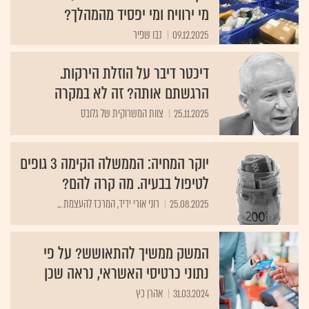
מי ירוויח ומי יפסיד מהמהלך?
09.12.2025
נבו שפיר
דיכטר דיבר על הוזלת הירקות.
הרגשתם אותה? זה לא במקרה
25.11.2025
צוות המשרוקית של גלובס
יוקר המחיה: הממשלה הקימה 3 גופים
לטיפול בבעיה. מה קרה להם?
25.08.2025
​רוני אורי ידיד, המרכז להעצמת ...
המשק ממשיך להתאושש? על פי
נתוני כרטיסי האשראי, נראה שכן
31.03.2024
אהרן כץ