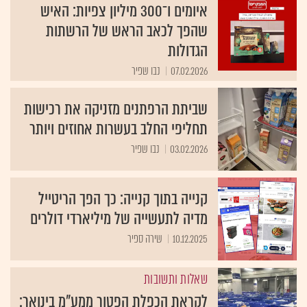
איומים ו־300 מיליון צפיות: האיש
שהפך לכאב הראש של הרשתות
הגדולות
07.02.2026
נבו שפיר
שביתת הרפתנים מזניקה את רכישות
תחליפי החלב בעשרות אחוזים ויותר
03.02.2026
נבו שפיר
קנייה בתוך קנייה: כך הפך הריטייל
מדיה לתעשייה של מיליארדי דולרים
10.12.2025
שירה ספיר
שאלות ותשובות
לקראת הכפלת הפטור ממע"מ בינואר: