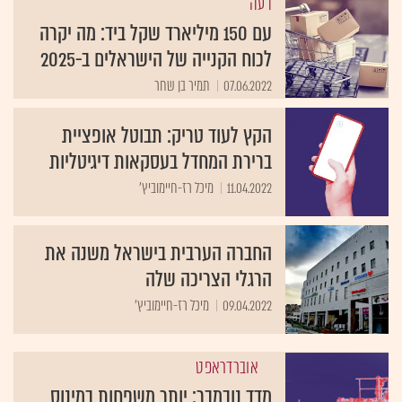
דעה
עם 150 מיליארד שקל ביד: מה יקרה
לכוח הקנייה של הישראלים ב-2025
07.06.2022
תמיר בן שחר
הקץ לעוד טריק: תבוטל אופציית
ברירת המחדל בעסקאות דיגיטליות
11.04.2022
מיכל רז-חיימוביץ'
החברה הערבית בישראל משנה את
הרגלי הצריכה שלה
09.04.2022
מיכל רז-חיימוביץ'
אוברדראפט
מדד נובמבר: יותר משפחות במינוס