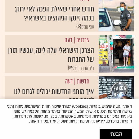
חודש אחרי שאילת הפכה לאי ירוק:
בכמה זינקו הגיהוצים באשראי?
{19}
שני מוזס
צרכנים
| דעה
הצרכן הישראלי עלה ליגה, עכשיו תורן
של החברות
{19}
ד"ר אפרת פרל
חדשות
| דעה
איך מותגי החדשות יכולים לגרום לנו
לבטוח בהם
האתר עושה שימוש בעוגיות (Cookies) לצורך שיפור חוויית המשתמש, ניתוח נתוני
{19}
טיני סיבק
גלישה והתאמת תכנים אישית. המשך הגלישה באתר מהווה הסכמה לשימוש
בעוגיות כמפורט
במדיניות הפרטיות
. באפשרותך, בכל עת, לשנות את הגדרות
העוגיות בדפדפן. לידיעתך, חסימת עוגיות תשפיע על תפקוד האתר.
הבנתי