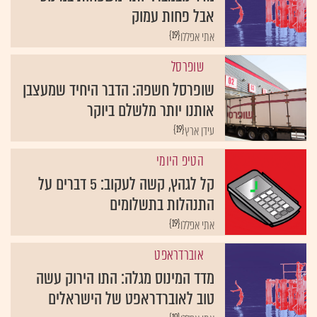
אבל פחות עמוק
{19}
אתי אפללו
שופרסל
שופרסל חשפה: הדבר היחיד שמעצבן
אותנו יותר מלשלם ביוקר
{19}
עידן ארץ
הטיפ היומי
קל לגהץ, קשה לעקוב: 5 דברים על
התנהלות בתשלומים
{19}
אתי אפללו
אוברדראפט
מדד המינוס מגלה: התו הירוק עשה
טוב לאוברדראפט של הישראלים