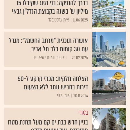
בדרך להנפקה: בני הזוג שקיבלו 15
מיליון ש' בשנה בקבוצת הנדל"ן גבאי
11.06.2025
איתן גרסטנפלד
אושרה תוכנית "מרחב החשמל": מגדל
עם 30 קומות בלב תל אביב
20.02.2025
יובל ניסני והלית ינאי-לויזון
הצלחה חלקית: מכרז קרקע ל-50
דירות בחריש נותר ללא הצעות
20.11.2024
יובל ניסני
בלעדי
בניין חדש בבת ים קם מעל תחנת מטרו