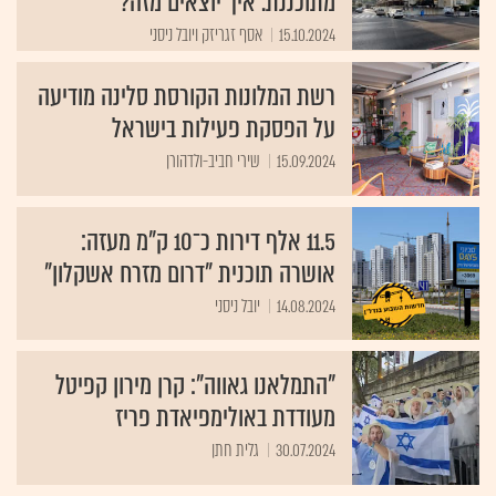
מתוכננת. איך יוצאים מזה?
15.10.2024
אסף זגריזק ויובל ניסני
רשת המלונות הקורסת סלינה מודיעה
על הפסקת פעילות בישראל
15.09.2024
שירי חביב-ולדהורן
11.5 אלף דירות כ־10 ק"מ מעזה:
אושרה תוכנית "דרום מזרח אשקלון"
14.08.2024
יובל ניסני
"התמלאנו גאווה": קרן מירון קפיטל
מעודדת באולימפיאדת פריז
30.07.2024
גלית חתן