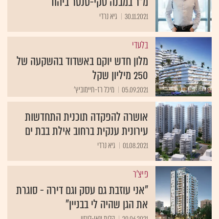
מ"ר במבנה סקי-סנטר ביהוד
30.11.2021
גיא נרדי
בלעדי
מלון חדש יוקם באשדוד בהשקעה של
250 מיליון שקל
05.09.2021
מיכל רז-חיימוביץ'
אושרה להפקדה תוכנית התחדשות
עירונית ענקית ברחוב אילת בבת ים
01.08.2021
גיא נרדי
פיצ'ר
”אני עוזבת גם עסק וגם דירה - סוגרת
את הגן שהיה לי בבניין"
20.06.2021
הלית ינאי-לויזון