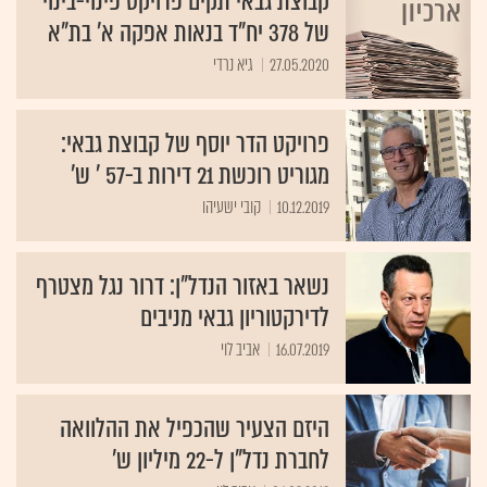
קבוצת גבאי תקים פרויקט פינוי-בינוי
של 378 יח"ד בנאות אפקה א' בת"א
27.05.2020
גיא נרדי
פרויקט הדר יוסף של קבוצת גבאי:
מגוריט רוכשת 21 דירות ב-57 ' ש'
10.12.2019
קובי ישעיהו
נשאר באזור הנדל"ן: דרור נגל מצטרף
לדירקטוריון גבאי מניבים
16.07.2019
אביב לוי
היזם הצעיר שהכפיל את ההלוואה
לחברת נדל"ן ל-22 מיליון ש'