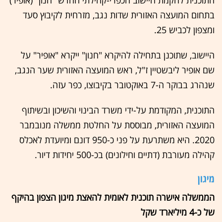
התוכנית להקמת היישוב הכפרי-קהילתי החדש "חנון" (אופיר)
בתחום המועצה האזורית שדות נגב, מזרחית לקיבוץ סעד
ומצפון לכביש 25.
היישוב, שתוכנן בתחילה להיקרא "חנון" ייקרא "אופיר" על
שם אופיר ליבשטיין ז"ל, ראש המועצה האזורית שער הנגב,
שנהרג בבוקר ה-7 באוקטובר בקיבוצו, כפר עזה.
התוכנית, המקודמת על-ידי משרד הבינוי והשיכון ובשיתוף
המועצה האזורית, מבוססת על החלטת ממשלה מנובמבר
2020. היא משתרעת על פני כ-950 דונם ומיועדת לאכלס
קהילה מעורבת (דתיים וחילונים) בכ-500 יחידות דיור.
מיגון
הממשלה אישרה תוכנית לאומית להאצת מיגון הצפון בהיקף
של כ-4 מיליארד שקל