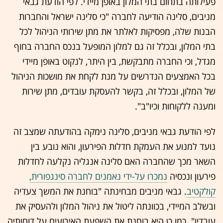
פעילותה בתחום בתי המלון באופן מיידי. לפי הודעת גבאי
מניבים, סלינה הודיעה לחברה "כי סלינה ישראל והחברות
הבנות שלה, מפסיקות לאלתר את מתן שירותי הניהול לכל
בתי המלון, ובכלל זה גם למלון המופעל בנכס החברה בחוף
מגדל, וכי החברה מתבקשת, בין היתר, לנקוט באופן מיידי
בכל האמצעים הנדרשים על מנת לקחת את מושכות הניהול
של המלון, ובכלל זה, בקשר להעסקת עובדים, מתן שירות
ומענה ללקוחות וכיו"ב".
לפי הודעת גבאי מניבים, סלינה נימקה בהודעתה שמצב זה
נועד למנוע את העמקת חדלות הפירעון, והוא נובע בין
השאר מכך שהחברה האם סלינה אנגליה נקלעה לחדלות
פירעון ונכסיה
נמכרו על-ידי נאמנים לחברה סינגפורית,
קולקטיב
. גבאי מניבים מבחינתה "בוחנת את המשך צעדיה
ובשלב המיידי, בכוונתה ליטול את ניהול המלון ולהעסיק את
עובדיו". כמו כן היא בוחנת את השפעת האירועים על דוחותיה