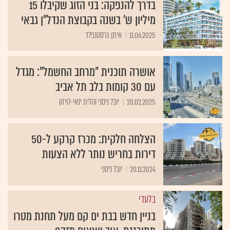
בדרך להנפקה: בני הזוג שקיבלו 15
מיליון ש' בשנה בקבוצת הנדל"ן גבאי
11.06.2025
איתן גרסטנפלד
אושרה תוכנית "מרחב החשמל": מגדל
עם 30 קומות בלב תל אביב
20.02.2025
יובל ניסני והלית ינאי-לויזון
הצלחה חלקית: מכרז קרקע ל-50
דירות בחריש נותר ללא הצעות
20.11.2024
יובל ניסני
בלעדי
בניין חדש בבת ים קם מעל תחנת מטרו