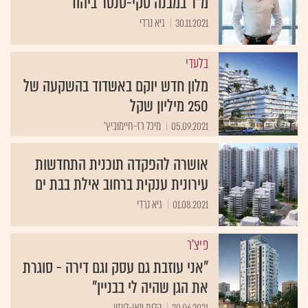
מ"ר במבנה סקי-סנטר ביהוד
30.11.2021
גיא נרדי
בלעדי
מלון חדש יוקם באשדוד בהשקעה של
250 מיליון שקל
05.09.2021
מיכל רז-חיימוביץ'
אושרה להפקדה תוכנית התחדשות
עירונית ענקית ברחוב אילת בבת ים
01.08.2021
גיא נרדי
פיצ'ר
”אני עוזבת גם עסק וגם דירה - סוגרת
את הגן שהיה לי בבניין"
20.06.2021
הלית ינאי-לויזון