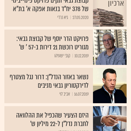
קבוצת גבאי תקים פרויקט פינוי-בינוי
של 378 יח"ד בנאות אפקה א' בת"א
27.05.2020
גיא נרדי
פרויקט הדר יוסף של קבוצת גבאי:
מגוריט רוכשת 21 דירות ב-57 ' ש'
10.12.2019
קובי ישעיהו
נשאר באזור הנדל"ן: דרור נגל מצטרף
לדירקטוריון גבאי מניבים
16.07.2019
אביב לוי
היזם הצעיר שהכפיל את ההלוואה
לחברת נדל"ן ל-22 מיליון ש'