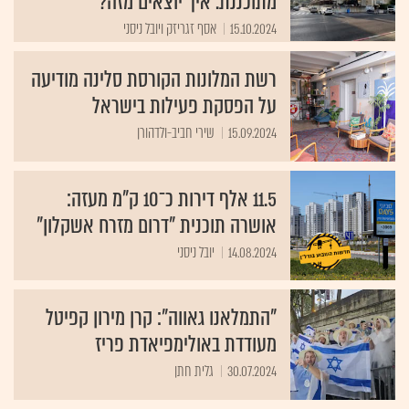
מתוכננת. איך יוצאים מזה?
15.10.2024
אסף זגריזק ויובל ניסני
רשת המלונות הקורסת סלינה מודיעה
על הפסקת פעילות בישראל
15.09.2024
שירי חביב-ולדהורן
11.5 אלף דירות כ־10 ק"מ מעזה:
אושרה תוכנית "דרום מזרח אשקלון"
14.08.2024
יובל ניסני
"התמלאנו גאווה": קרן מירון קפיטל
מעודדת באולימפיאדת פריז
30.07.2024
גלית חתן