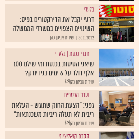
בלעדי
דרעי יקבל את הדירקטורים בפיס:
השינויים הצפויים במשרדי הממשלה
30.11.2022
שירית אביטן כהן
חברי כנסת
| בלעדי
שיאני הטיסות בכנסת ומי שילם 100
אלף דולר על 6 ימים בניו יורק?
{19}
שירית אביטן כהן
ועדת הכספים
גפני: "הצעת החוק שתוגש - העלאת
ריבית לא תעלה ריביות משכנתאות"
{19}
שירית אביטן כהן
הסכם קואליציוני