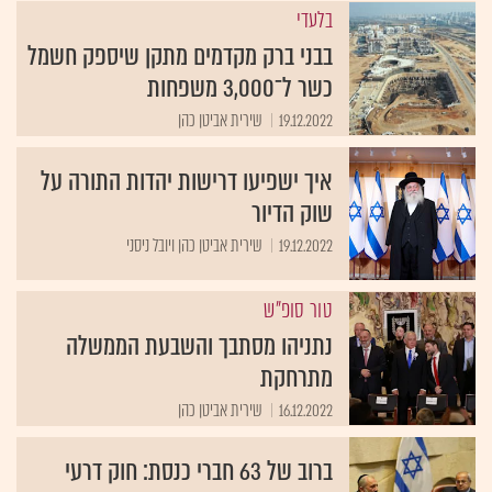
בלעדי
בבני ברק מקדמים מתקן שיספק חשמל
כשר ל־3,000 משפחות
19.12.2022
שירית אביטן כהן
איך ישפיעו דרישות יהדות התורה על
שוק הדיור
19.12.2022
שירית אביטן כהן ויובל ניסני
טור סופ"ש
נתניהו מסתבך והשבעת הממשלה
מתרחקת
16.12.2022
שירית אביטן כהן
ברוב של 63 חברי כנסת: חוק דרעי