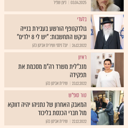
03.04.2025
ניצן שפיר
בלעדי
גולדקנופף הורשע בעבירת בנייה
וביקש התחשבות: "יש לי 8 ילדים"
26.12.2022
יובל ניסני ושירית אביטן כהן
ראיון
מנכ"לית משרד רה"מ מסכמת את
תפקידה
23.12.2022
שירית אביטן כהן
טור סופ"ש
המאבק האחרון של נתניהו יהיה דווקא
מול חברי הכנסת בליכוד
22.12.2022
שירית אביטן כהן