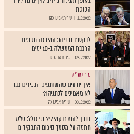
באופן זמני: ח"כ יריב לוין ימונה ליו"ר
הכנסת
11.12.2022
שירית אביטן כהן
לבקשת נתניהו: הוארכה תקופת
הרכבת הממשלה ב-10 ימים
09.12.2022
שירית אביטן כהן
טור סופ"ש
איך יודעים שהשותפים הבכירים כבר
לא מאמינים לנתניהו?
08.12.2022
שירית אביטן כהן
בדרך להסכם קואליציוני כולל: ש"ס
חתמה על מסמך סיכום התפקידים