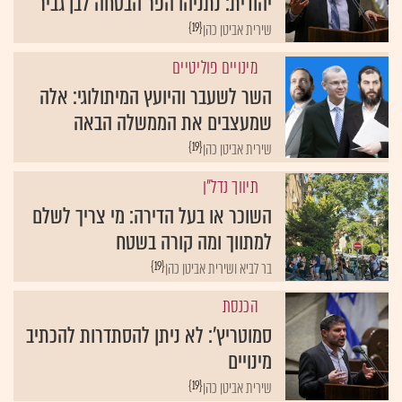
יהודית: נתניהו הפר הבטחה לבן גביר
{19}
שירית אביטן כהן
מינויים פוליטיים
השר לשעבר והיועץ המיתולוגי: אלה
שמעצבים את הממשלה הבאה
{19}
שירית אביטן כהן
תיווך נדל"ן
השוכר או בעל הדירה: מי צריך לשלם
למתווך ומה קורה בשטח
{19}
בר לביא ושירית אביטן כהן
הכנסת
סמוטריץ': לא ניתן להסתדרות להכתיב
מינויים
{19}
שירית אביטן כהן