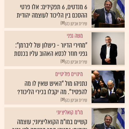
6 מנדטים, 6 תפקידים: אלו פרטי
ההסכם בין הליכוד לעוצמה יהודית
{19}
שירית אביטן כהן
משה גפני
"מחירי הדיור - כישלון של ליברמן":
גפני חוזר לכסא האהוב עליו בכנסת
{19}
שירית אביטן כהן
מינויים פוליטיים
נתניהו מול "האיש שאין לו מה
להפסיד". מה יקבלו בכירי הליכוד?
{19}
שירית אביטן כהן
מו"מ קואליציוני
קשיים במו"מ הקואליציוני; עוצמה