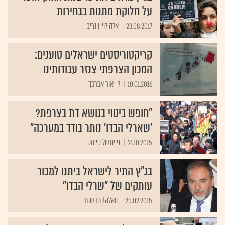
על חלוקת מתנות בבחירות
23.08.2017
אלה לוי-וינריב
קריקטוריסטים ישראלים טוענים:
המכון הצרפתי צנזר עבודותינו
10.01.2016
לי-אור אברבך
"חופש ביטוי בנושא דת בצרפת?
'שארלי הבדו' נותר בודד במערכה"
21.10.2015
פייננשל טיימס
בג"ץ התיר לישראל ביתנו למכור
עותקים של "שרלי הבדו"
25.02.2015
וואלה! חדשות