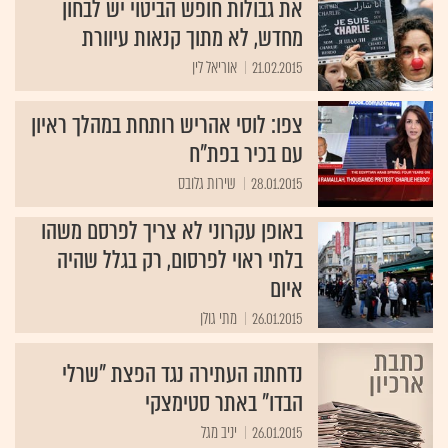
את גבולות חופש הביטוי יש לבחון
מחדש, לא מתוך קנאות עיוורת
21.02.2015
אוריאל לין
צפו: לוסי אהריש רותחת במהלך ראיון
עם בכיר בפת"ח
28.01.2015
שירות גלובס
באופן עקרוני לא צריך לפרסם משהו
בלתי ראוי לפרסום, רק בגלל שהיה
איום
26.01.2015
מתי גולן
נדחתה העתירה נגד הפצת "שרלי
הבדו" באתר סטימצקי
26.01.2015
יניב מגל