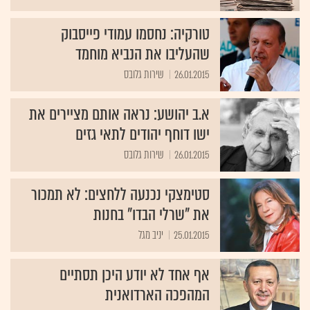
טורקיה: נחסמו עמודי פייסבוק
שהעליבו את הנביא מוחמד
26.01.2015
שירות גלובס
א.ב יהושע: נראה אותם מציירים את
ישו דוחף יהודים לתאי גזים
26.01.2015
שירות גלובס
סטימצקי נכנעה ללחצים: לא תמכור
את "שרלי הבדו" בחנות
25.01.2015
יניב מגל
אף אחד לא יודע היכן תסתיים
המהפכה הארדואנית