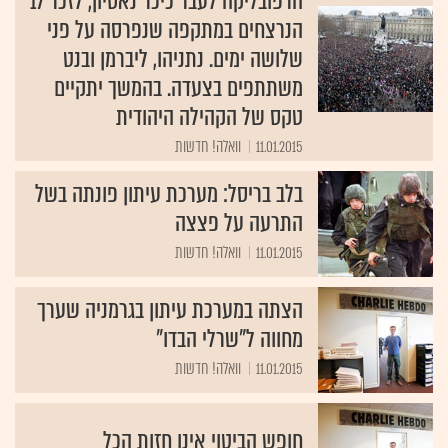
הרפובליקה לעבר כיכר נאסיון, לזכר 17
הנרצחים במתקפה שנפרסה על פני
שלושה ימים. נתניהו, ליברמן ובנט
משתתפים בצעדה. בהמשך יתקיים
טקס של הקהילה היהודית
11.01.2015
וואלה! חדשות
בלב בריסל: מערכת עיתון פונתה בשל
התרעה על פצצה
11.01.2015
וואלה! חדשות
הצתה במערכת עיתון בגרמניה שערך
מחווה ל"שרלי הבדו"
11.01.2015
וואלה! חדשות
חופש הביטוי אינו חזות הכל