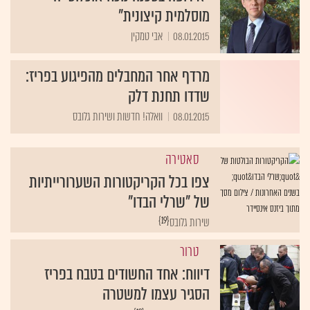
מוסלמית קיצונית"
08.01.2015
אבי טמקין
מרדף אחר המחבלים מהפיגוע בפריז:
שדדו תחנת דלק
08.01.2015
וואלה! חדשות ושירות גלובס
סאטירה
צפו בכל הקריקטורות השערורייתיות
של "שרלי הבדו"
{19}
שירות גלובס
טרור
דיווח: אחד החשודים בטבח בפריז
הסגיר עצמו למשטרה