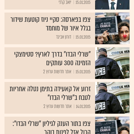
15.01.2015
יואב קרני
צפו בפארסה: סקיי ניוז קוטעת שידור
בגלל איור של מוחמד
15.01.2015
דורון אביגד
"שרלי הבדו" בדרך לארץ? סטימצקי
הזמינה 300 עותקים
15.01.2015
אתר חדשות ערוץ 2
זרוע אל קאעידה בתימן נטלה אחריות
לטבח ב"שרלי הבדו"
14.01.2015
אתר חדשות ערוץ 2
צפו בתור הענק לגיליון "שרלי הבדו":
הכול אזל לפנות בוקר