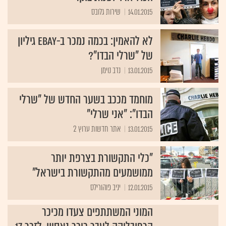
14.01.2015
שירות גלובס
לא להאמין: בכמה נמכר ב-eBay גיליון
של "שרלי הבדו"?
13.01.2015
נדב נוימן
מוחמד מככב בשער החדש של "שרלי
הבדו": "אני שרלי"
13.01.2015
אתר חדשות ערוץ 2
"כלי התקשורת בצרפת יותר
ממושמעים מהתקשורת בישראל"
12.01.2015
יניב פוהורילס
המוני המשתתפים צעדו מכיכר