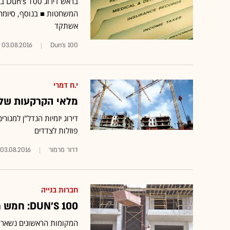
ברא
המשחטות ■ בנוסף, סיומה 
אשתקד
03.08.2016
Dun's 100
י.ח דמרי
מלאי הקרקעות של יזמיות 
פוזלות לצדדים
דרור מרמור
03.08.2016
חברות בנייה
DUN'S 100: חמש חברות נדל"ן - 20 מיליארד שקל הכנסות
המקומות הראשונים נשארו 