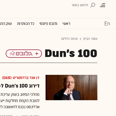
ראשי
גלובס פיננסי
כל הכותרות
שוק ההו
עמוד הבית
תגיות כלליות
Dun's 100
דן אנד ברדסטריט (D&B)
דירוג Dun's 100 ל-2016: הרצוג-פוקס-נאמן שומר על מקומו בצמרת
מהלכי המיזוג בשוק עריכת 
לטובת הקמת מחלקות ייעודי
ארדינסט נכנס לראשונה לדירוג (14), ומשרד רוה יצא