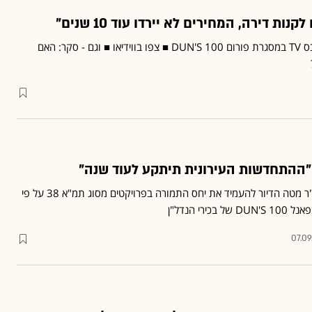
ות דירה, המחירים לא יירדו עוד 10 שנים"
הדברים נאמרו בראיון לגלובס TV במסגרת פורום DUN'S 100 ■ צפו בווידיאו ■ וגם - סקר: האם
י: "ההתחדשות העירונית תיתקע לעוד שנה"
כך הגיב תמיר דגן ליוזמת יו"ר מטה הדיור להעמיד את יחס התמורה בפרויקטים מסוג תמ"א 38 על פי
רי הנדל"ן
07.09