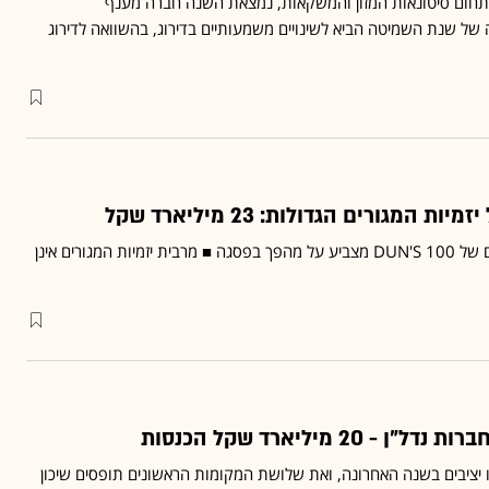
ש דירוג 100 Dun's בתחום סיטונאות המזון והמשקאות, נמצאת השנה חברה מענף
של שנת השמיטה הביא לשינויים משמעותיים בדירוג, בהשוואה לדירוג
המגורים הגדולות: 23 מיליארד שקל
דירוג יזמיות הנדל"ן למגורים של DUN'S 100 מצביע על מהפך בפסגה ■ מרבית יזמיות המגורים אינן
יציבים בשנה האחרונה, ואת שלושת המקומות הראשונים תופסים שיכון