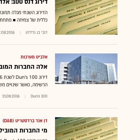
דירוג דנס 100: אלה יבואני הרכב וחברות הליסינג המובילות
הדירוג השנתי מגלה תמונה י
כללית של צמיחה ■ מתחת 
דובי בן גדליהו
.08.2016
אלביט מערכות
אלה החברות המובי
הרשימה, כאשר שינויים משמ
21.08.2016
Dun's 100
דן אנד ברדסטריט (D&B)
מי החברות המוביל