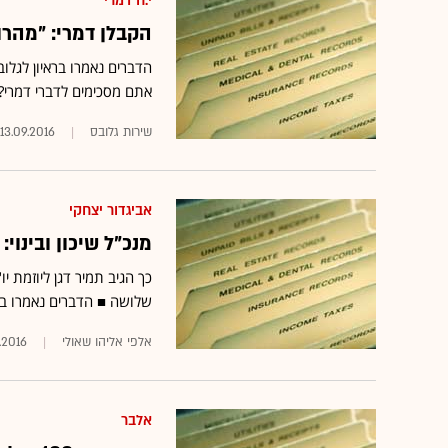
י.ח דמרי
הקבלן דמרי: "מהרו לקנ
אתם מסכימים לדברי דמרי?
שירות גלובס
13.09.2016
אביגדור יצחקי
מנכ"ל שיכון ובינו
שלושה ■ הדברים נאמרו בפאנל DUN'S 100 של בכי
אלפי אליהו שאולי
.2016
אלבר