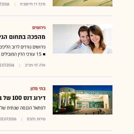
מיכל רז חיימוביץ
7.2016
גירושים
מהפכה בתחום הגיר
גירושים גוררים לרוב הליכ
■ 15 עורכי הדין המובילים בתחום התכנסו לפורום "גלובס" ו-D&B לדון במהפכה בתחום
אלה לוי-וינריב
2.07.2016
בתי מלון
דירוג דנס 100 של בתי המלון: פתאל וכל היתר
לפתאל הכנסה שנתית של כ-2.95 מיליארד שקל, לעומת 1.2 מיליארד שקל לרשתות ישר
שירות גלובס
12.07.2016