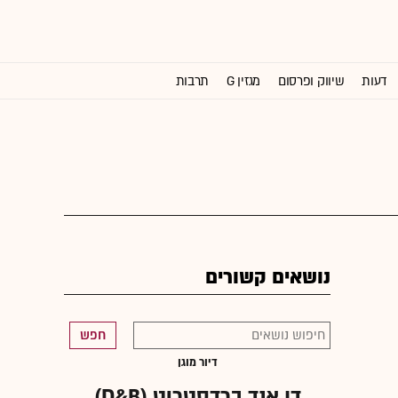
דעות
שיווק ופרסום
מגזין G
תרבות
וול סטריט ג'ורנל
נושאים קשורים
חפש
דיור מוגן
דן אנד ברדסטריט (D&B)