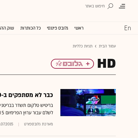
ראשי
גלובס פיננסי
כל הכותרות
שוק ההו
עמוד הבית
תגיות כלליות
HD
כבר לא מסתפקים ב-HD: חברת BT משיקה ערוץ ספורט אולטרה-HD
לשלם עבור ערוץ הפרימיום 15 ליש"ט בחודש
מערכת גלובספורט
.07.2015