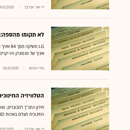
לי-אור אברבך
9.02.2013
לא תקומו מהספה: הטלווי
אינץ' של פנסוניק היו יקרים בהרבה 
צחי הופמן
26.12.2012
הטלוויזיה החינוכית
חידון התנ"ך למבוגרים, שי
החינוכית תצלם באיכות HD
לי-אור אברבך
9.12.2012