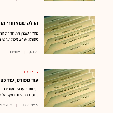
הדלק שמאחורי מהפכת שי
ספורט; 24% מכלל ערוצי ה-HD הם בבריטניה
טל וולק
15.10.2012
לפני כולם
עוד ספורט, עוד כסף:
לפחות 3 ערוצי ספור
כרוכים בתשלום נוסף של המ
לי-אור אברבך
.02.2012