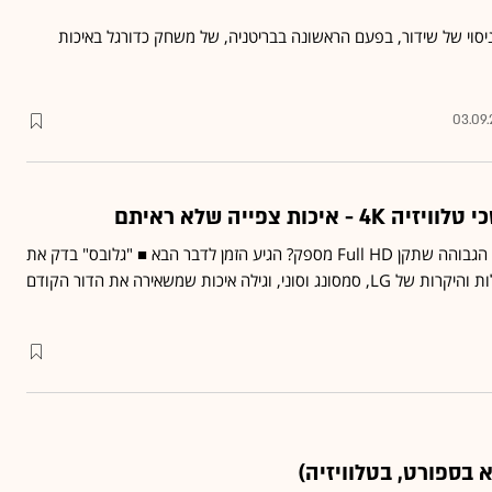
יסוי של שידור, בפעם הראשונה בבריטניה, של משחק כדורגל באיכות
03.09.
איכות צפייה שלא ראיתם
התרגלתם לאיכות התמונה הגבוהה שתקן Full HD מספק? הגיע הזמן לדבר הבא ■ "גלובס" בדק את
הטלוויזיות החדשות, הגדולות והיקרות של LG, סמסונג וסוני, וגילה איכות שמשאירה את הדור הקודם
 בספורט, בטלוויזיה)