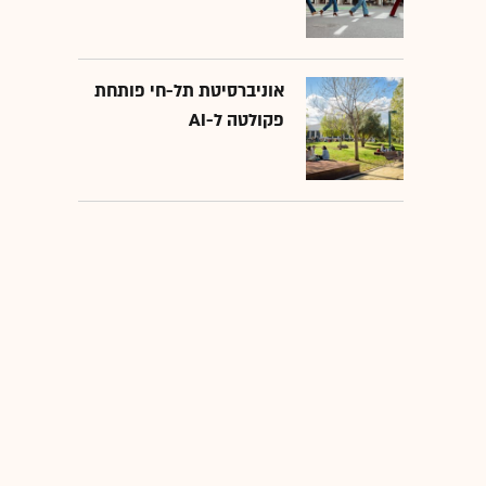
אוניברסיטת תל-חי פותחת
פקולטה ל-AI