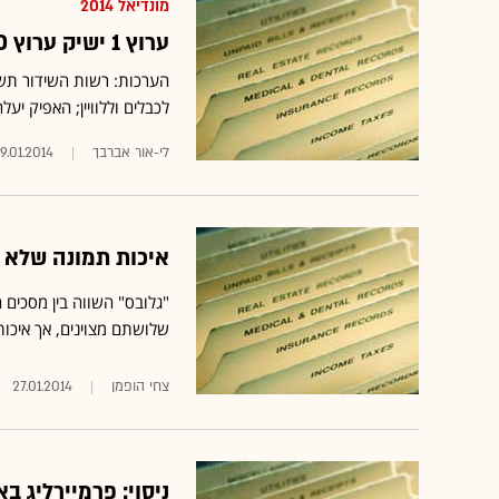
מונדיאל 2014
ערוץ 1 ישיק ערוץ HD בעידן פלוס לשידורי המונדיאל
לכבלים וללוויין; האפיק יע
לי-אור אברבך
9.01.2014
איכות תמונה שלא ראיתם
שלושתם מצוינים, אך איכו
צחי הופמן
27.01.2014
ניסוי: פרמיירליג בא