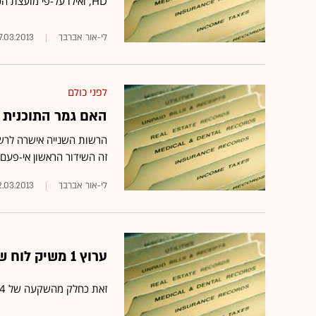
HD, ואילו על-פי מועצת הכבלים והלוויין הדבר מנוגד לחוק
לי-אור אברבך
7.03.2013
לפני כולם
האם גמר התוכנית "The Voice" ישודר ב-D
‎‎הרשות השנייה אישרה לרשת
זה השידור הראשון אי-פעם של תוכני
2.03.2013
ערוץ 1 משיק לוח שידורים לאביב; עובר לשידור מלא ב-HD
זאת כחלק מהשקעה של 74 מיליון שקל שהושקעו ברשות השידור במהלך 2012