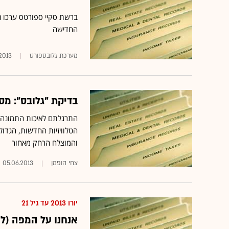
ברשת סקיי ספורטס ערכו נ
החדישה
מערכת גלובספורט
2013
בדיקת "גלובס": מסכי טלוויזיה 4K - 
והמוצלח הרחק מאחור
צחי הופמן
05.06.2013
יורו 2013 עד גיל 21
אנחנו על המפה (לא