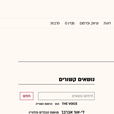
דעות
שיווק ופרסום
מגזין G
תרבות
וול סטריט ג'ורנל
נושאים קשורים
חפש
הוט
הרשות השנייה
לי-אור אברבך
מועצת הכבלים והלוויין