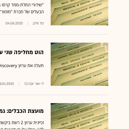
"שידורי התלת-ממד קרסו בכ
הבעלים של חברת "מזמור"
טל וולק
04.06.2013
הוט מחליפה שני ערוצים ש
תעלה את ערוץ Discovery, ערוץ Discovery HD וערוץ Discovery Science
לי-אור אברבך
11.04.2013
מועצת הכבלים: גמר "The Voice" לא ישוד
זכיינית ערוץ 