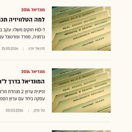
מונדיאל 2014
למה הטלוויזיה תכת
ל-HD חוקים משלו: עק
גרמניה, ספרד ופורטוגל עם
מיכאל יוכין
15.05.2014
מונדיאל 2014
המונדיאל בדרך ל"רשת"? 
זכיינית ערוץ 
עסקה ביחד עם ערוץ הספור
טל וולק
20.03.2014