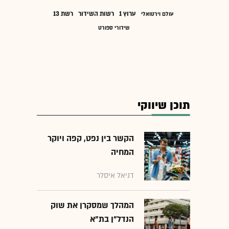
ערוץ 1
רשות השידור
רשת 13
עולם וירטואלי
שידורי ספורט
תוכן שיווקי
הקשר בין נפט, קפה ויוקר
המחיה
דניאל איסלר
המהלך שמסקרן את שוק
הנדל"ן בת"א