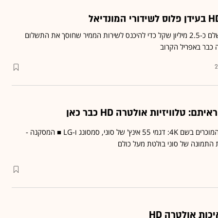
הערכות: רשות השידור תשלם כ-2.5 מיליון שקל כדי להיכנס לשירות הממיר שחוסך את התשלום
לה כבר באפריל הקרוב
2
: טלוויזיות אולטרה HD כבר כאן
"גלובס" השווה בין מסכים המוכרים בשם 4K: דגמי 55 אינץ' של סוני, סמסונג ו-LG ■ המסקנה -
ת התמונה של סוני בולטת מעל כולם
יכות אולטרה HD