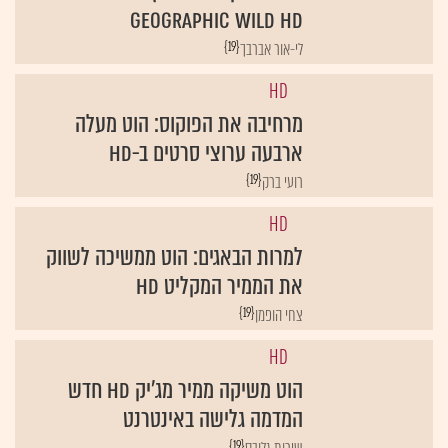
Geographic Wild HD
{19}
לי-אור אברבך
HD
מרחיבה את הפוקוס: הוט מעלה
ארבעה ערוצי סרטים ב-HD
{19}
רועי ברק
HD
למרות הבאגים: הוט ממשיכה לשווק
את הממיר המקליט HD
{19}
צחי הופמן
HD
הוט משיקה ממיר מג'יק HD חדש
המדמה גלישה באינטרנט
{19}
שירות גלובס