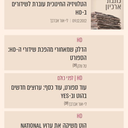
ב-HD
09.12.2012
לי-אור אברבך
HD
הדלק שמאחורי מהפכת שידורי ה-HD:
הספורט
{19}
טל וולק
HD
| לפני כולם
עוד ספורט, עוד כסף: ערוצים חדשים
בהוט וב-yes
{19}
לי-אור אברבך
HD
הוט משיקה את ערוץ National