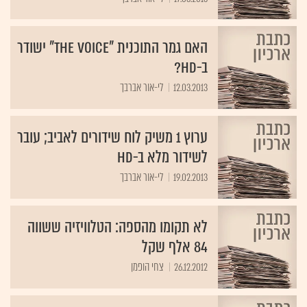
האם גמר התוכנית "The Voice" ישודר
ב-HD?
12.03.2013
ערוץ 1 משיק לוח שידורים לאביב; עובר
לשידור מלא ב-HD
19.02.2013
לי-אור אברבך
לא תקומו מהספה: הטלוויזיה ששווה
84 אלף שקל
26.12.2012
צחי הופמן
הטלוויזיה החינוכית עוברת לשידורים