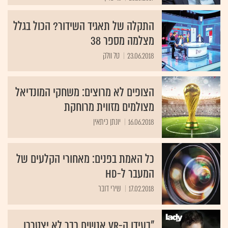
התקלה של תאגיד השידור? הכול בגלל
מצלמה מספר 38
23.06.2018
טל וולק
הצופים לא מרוצים: משחקי המונדיאל
מצולמים מזווית מרוחקת
16.06.2018
יונתן כיתאין
כל האמת בפנים: מאחורי הקלעים של
המעבר ל-HD
17.02.2018
שירי דובר
"בעידן ה-VR אנשים כבר לא יצטרכו