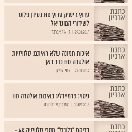
ערוץ 1 ישיק ערוץ HD בעידן פלוס
לשידורי המונדיאל
29.01.2014
לי-אור אברבך
איכות תמונה שלא ראיתם: טלוויזיות
אולטרה HD כבר כאן
27.01.2014
צחי הופמן
ניסוי: פרמיירליג באיכות אולטרה HD
03.09.2013
מערכת גלובספורט
בדיקת "גלובס": מסכי טלוויזיה 4K -