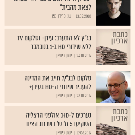
לצאת מהבית"
13.02.2018
שני פרידן-גפן
בג"ץ לא התערב: עידן+ וסלקום TV
ללא שידורי HD ב-1 בנובמבר
24.10.2017
יונתן כיתאין
סלקום לבג"ץ: חייב את המדינה
להעביר שידורי ה-HD בעידן+
23.10.2017
יונתן כיתאין
נערכים ל-HD: אולפני הרצליה
השקיעו 5 מ' ש' בשדרוג הציוד
19.06.2017
יונתן כיתאין