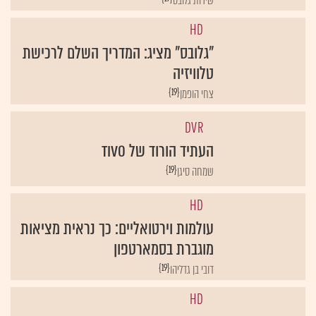
HD
"גלובס" מציג: המדריך השלם לרכישת
טלוויזיה
{19}
צחי הופמן
DVR
העתיד הורוד של TIVO
{19}
שמחה סיגן
HD
עולמות וירטואליים: כך נראית מציאות
מוגברת בסמארטפון
{19}
דובי בן גדליהו
HD
עוברות מסך: מהם החידושים החמים