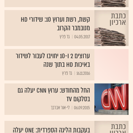
קשת, רשת וערוץ 10: שידורי HD
מנובמבר הקרוב
04.05.2017
גד פרץ
ערוצים 2 ו-10 יחויבו לעבור לשידור
באיכות HD בתוך שנה
16.11.2016
גד פרץ
החל מהחודש: ערוץ CNN יעלה גם
בסלקום TV
06.09.2015
לי-אור אברבך
בעקבות הליגה הספרדית: ONE יעלה
אפיק HD ב-yes