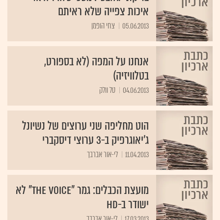
איכות צפייה שלא ראיתם
05.06.2013
צחי הופמן
אנחנו על המפה (לא בספורט,
בטלוויזיה)
04.06.2013
טל וולק
הוט מחליפה שני ערוצים של נשיונל
ג'יאוגרפיק ב-3 ערוצי דיסקברי
11.04.2013
לי-אור אברבך
מועצת הכבלים: גמר "The Voice" לא
ישודר ב-HD
17.03.2013
לי-אור אברבך