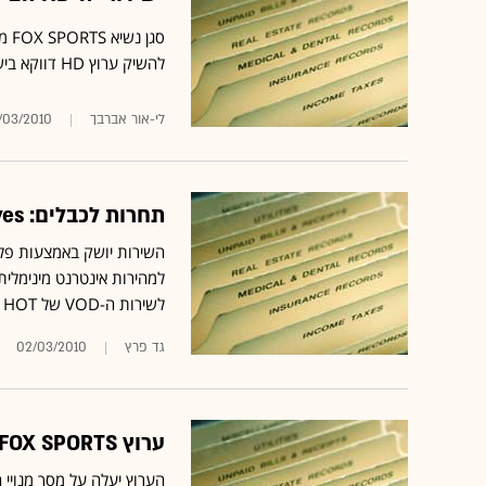
סגן
להשיק ערוץ ‏‏HD‏ דווקא בישראל: "הישראלים עדיפים בגלל היכולות הטכנולוגיות שלהם"
לי-אור אברבך
/03/2010
תחרות לכבלים: yes משיקה שירות VOD באמצעות ממיר ה-HD
לשירות ה-VOD של HOT
גד פרץ
02/03/2010
ערוץ FOX SPORTS עולה ב-HD בישראל