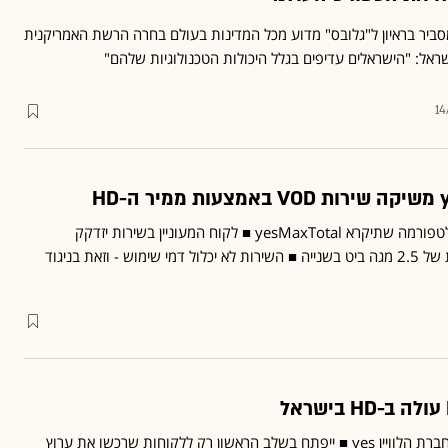
 נשיא ‏FOX SPORTS‏ מסביר בראיון ל"גלובס" מדוע מכל המדינות בעולם בחרה הרשת האמריקנית
14
השירות יושק באמצעות פלטפורמה שתיקרא yesMaxTotal ■ לקוח המעוניין בשירות יזדקק
למהירות אינטרנט מינימלית של 2.5 מגה ביט בשנייה ■ השירות לא יכלול דמי שימוש - וזאת בניגוד
הערוץ יעלה על מסך מנויי חברת הלוויין ‏yes‏ ■ ייפתח בשלב הראשון רק ללקוחות שרכשו את ערוץ