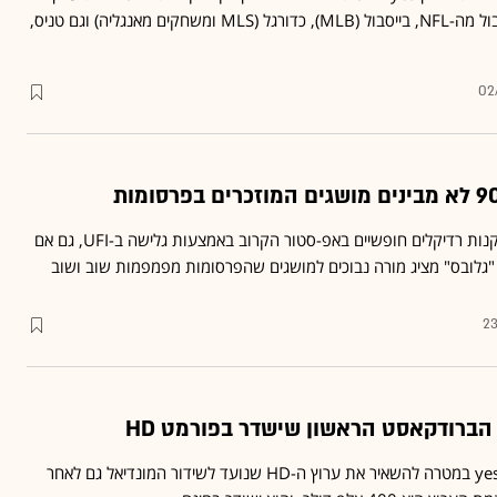
ספורט 5 HD ■ ישדר פוטבול מה-NFL, בייסבול (MLB), כדורגל (MLS ומשחקים מאנגליה) וגם טניס,
02
רגע לפני שאתם קופצים לקנות רדיקלים חופשיים באפ-סטור הקרוב באמצעות גלישה ב-UFI, גם אם
- "גלובס" מציג מורה נבוכים למושגים שהפרסומות מפמפמות שוב ושוב
23
יפתח במגעים עם HOT ו-yes במטרה להשאיר את ערוץ ה-HD שנועד לשידור המונדיאל גם לאחר