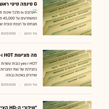
G סינמה סיטי ראשל"צ מציג: אולם מזכוכית והקרנה דיגיטלית
המש
מונחים על רצפת זכוכית שתחת
צחי הופמן
15/03/2010
מה מציעות HOT ו-yes ללקוחות המעוניינים בשידורי HD?
שידורים באיכות גבוהה
צחי הופמן
15/03/2010
"שידורי ה-HD הצילו את הספורט העולמי"