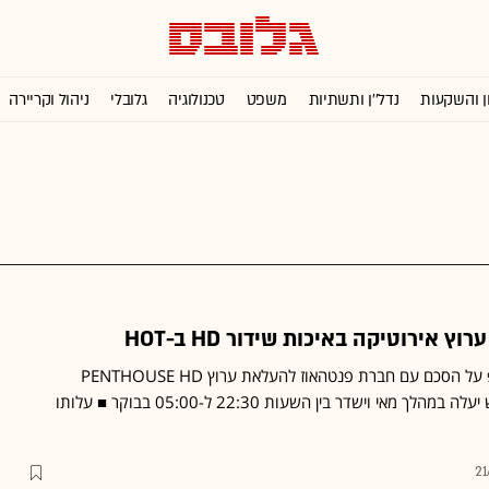
ן והשקעות
נדל''ן ותשתיות
משפט
טכנולוגיה
גלובלי
ניהול וקריירה
 אירוטיקה באיכות שידור HD ב-HOT
HOT חתמה בפסטיבל מיפ על הסכם עם חברת פנטהאוז להעלאת ערוץ PENTHOUSE HD
ללקוחותיה ■ הערוץ החדש יעלה במהלך מאי וישדר בין השעות 22:30 ל-05:00 בבוקר ■ עלותו
21