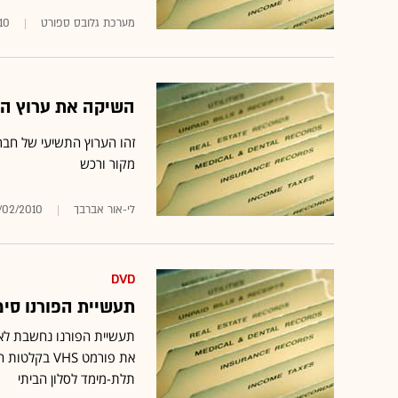
מערכת גלובס ספורט
10
השיקה את ערוץ הבית שלה T3
מקור ורכש
לי-אור אברבך
/02/2010
DVD
תעשיית הפורנו סי
תעשיית הפורנו נחשבת לא
תלת-מימד לסלון הביתי