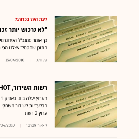
ליגת העל בכדורגל
"לא נרכוש יותר זכו
התוכן שהפסיד אצלנו הכי 
טל וולק
15/04/2010
רשות השידור, HOT ו-yes ישדרו את מונדיאל 2010 ב-HD
ערוץ 2 רשת
לי-אור אברבך
/04/2010