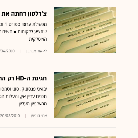
צ'רלטון דחתה את השקת ערוץ
האיטלקית
לי-אור אברבך
/04/2010
חגיגת ה-HD רק התחילה וכבר עוברים להייפ הבא - התלת מימד
יבואני פנסוניק, סוני וסמ
תכנים עדיין אין, והעלות 
מהאלפיון העליון
צחי הופמן
20/03/2010