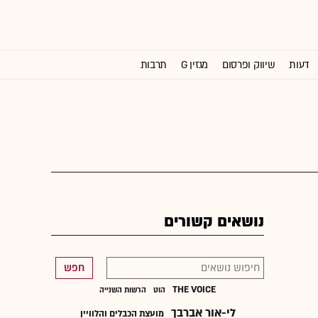
דעות
שיווק ופרסום
מגזין G
תרבות
וול סטריט ג'ורנל
נושאים קשורים
חפש
הוט
הרשות השנייה
לי-אור אברבך
מועצת הכבלים והלוויין