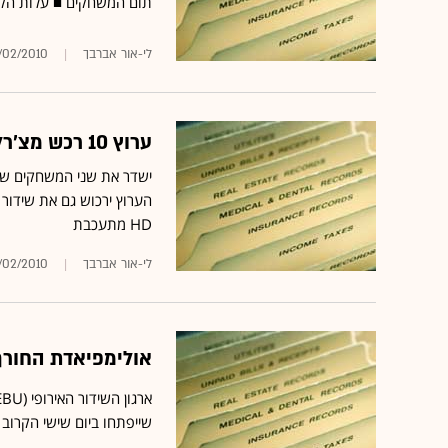
תום המשחקים ■ עלות הקמת הערוץ היא 400 אלף
לי-אור אברבך
/02/2010
ערוץ 10 רכש מצ'רלטון את המשחקים של הפועל ת"א מול קאזאן
ישדר את שני המשחקים של 
HD מתעכבת
לי-אור אברבך
1/02/2010
אולימפיאדת החורף ב
שייפתחו ביום שישי הקרוב 