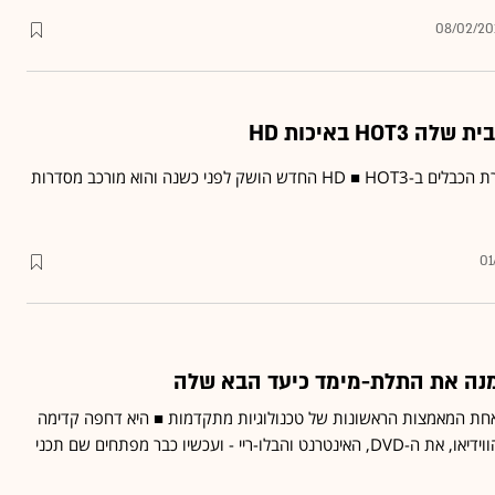
08/02/20
HO באיכות HD
זהו הערוץ התשיעי של חברת הכבלים ב-HD ■ HOT3 החדש הושק לפני כשנה והוא מורכב מסדרות
01
מנה את התלת-מימד כיעד הבא שלה
חת המאמצות הראשונות של טכנולוגיות מתקדמות ■ היא דחפה קדימה
את פורמט VHS בקלטות הווידיאו, את ה-DVD, האינטרנט והבלו-ריי - ועכשיו כבר מפתחים שם תכני