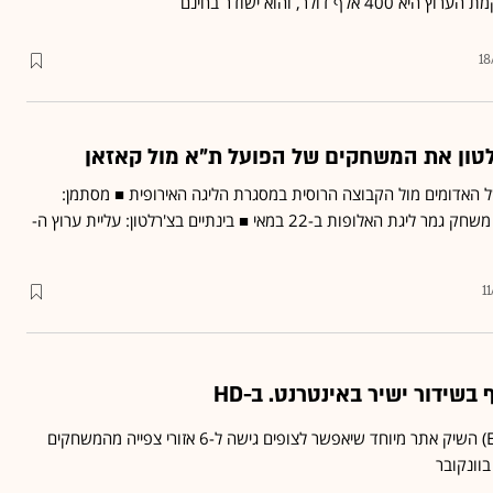
 דולר, והוא ישודר בחינם
18
האדומים מול הקבוצה הרוסית במסגרת הליגה האירופית ■ מסתמן:
הערוץ ירכוש גם את שידור משחק גמר ליגת האלופות ב-22 במאי ■ בינתיים בצ'רלטון: עליית ערוץ ה-
1
שידור ישיר באינטרנט. ב-HD
ארגון השידור האירופי (EBU) השיק אתר מיוחד שיאפשר לצופים גישה ל-6 אזורי צפייה מהמשחקים
בוונקובר