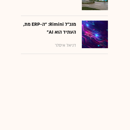
מנכ״ל Rimini: “ה-ERP מת,
העתיד הוא AI"
דניאל איסלר