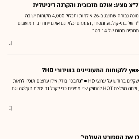
מלבד איכות תמונה גבוהה שתוצג ב-26 אולמות ותכלול 4,000 מקומות ישיבה
תרעים על 45,000 מ"ר של בתי-קולנוע ומסחר, המתחם יכלול גם אולם ייחודי בו המושבים
יה תהום של 14 מטר
HOT ו-yes גובות עשרות שקלים בחודש על ערוצי HD ■ "גלובס" בודק אילו ערוצים תוכלו לראות
בחבילות של שתי החברות, ולמה מאלצת HOT להחזיק שני ממירים כדי לקבל גם יכולת הקלטה וגם