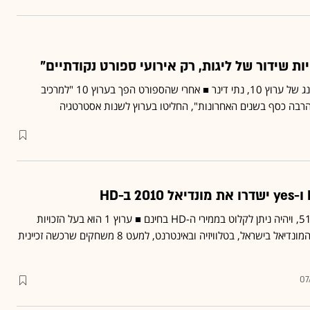
יות שידור של ליגות, רק אירועי ספורט נקודתיים"
כך אומר סמנכ"ל הפרוגרמינג של ערוץ 10, נתי דינר ■ אחרי שהספורט הפך בערוץ 10 "למרכיב
הרבה כסף בשנים האחרונות", החליטו בערוץ לשנות אסטרטגיה
הערוץ יעלה ביוני באפיק 511, ויהיה ניתן לקלוט בממירי ה-HD בחינם ■ ערוץ 1 הוא בעל הזכויות
הבלעדיות לשידור משחקי המונדיאל בישראל, בטלוויזיה ובאינטרנט, למעט 8 משחקים שרכשה זכיינית
07