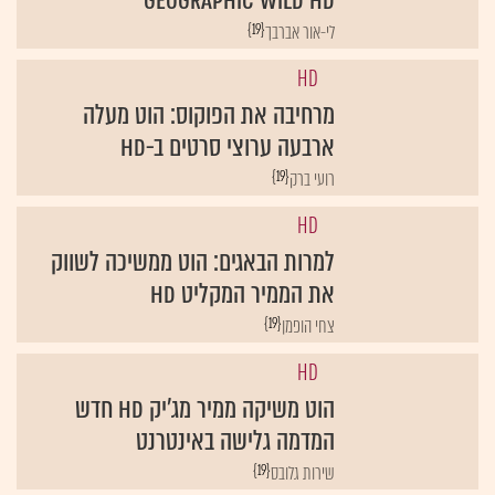
Geographic Wild HD
{19}
לי-אור אברבך
HD
מרחיבה את הפוקוס: הוט מעלה
ארבעה ערוצי סרטים ב-HD
{19}
רועי ברק
HD
למרות הבאגים: הוט ממשיכה לשווק
את הממיר המקליט HD
{19}
צחי הופמן
HD
הוט משיקה ממיר מג'יק HD חדש
המדמה גלישה באינטרנט
{19}
שירות גלובס