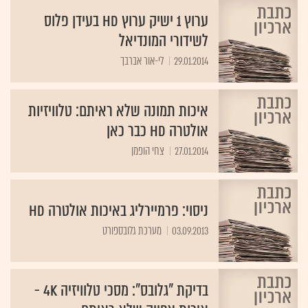
ערוץ 1 ישיק ערוץ HD בעידן פלוס
לשידורי המונדיאל
29.01.2014
לי-אור אברבך
איכות תמונה שלא ראיתם: טלוויזיות
אולטרה HD כבר כאן
27.01.2014
צחי הופמן
ניסוי: פרמיירליג באיכות אולטרה HD
03.09.2013
מערכת גלובספורט
בדיקת "גלובס": מסכי טלוויזיה 4K -