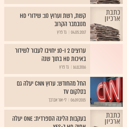
קשת, רשת וערוץ 10: שידורי HD
מנובמבר הקרוב
04.05.2017
גד פרץ
ערוצים 2 ו-10 יחויבו לעבור לשידור
באיכות HD בתוך שנה
16.11.2016
גד פרץ
החל מהחודש: ערוץ CNN יעלה גם
בסלקום TV
06.09.2015
לי-אור אברבך
בעקבות הליגה הספרדית: ONE יעלה
אפיק HD ב-yes