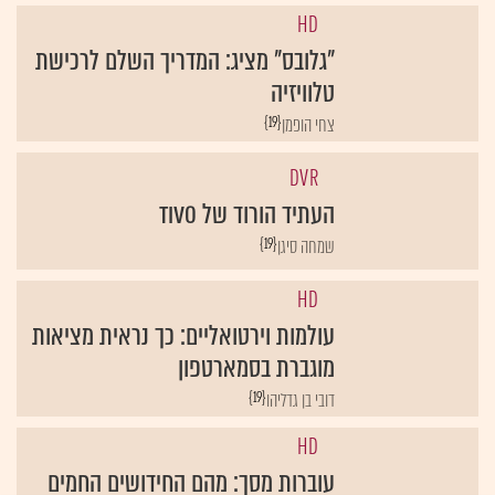
HD
"גלובס" מציג: המדריך השלם לרכישת
טלוויזיה
{19}
צחי הופמן
DVR
העתיד הורוד של TIVO
{19}
שמחה סיגן
HD
עולמות וירטואליים: כך נראית מציאות
מוגברת בסמארטפון
{19}
דובי בן גדליהו
HD
עוברות מסך: מהם החידושים החמים