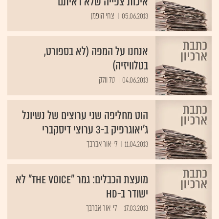
איכות צפייה שלא ראיתם
05.06.2013
צחי הופמן
אנחנו על המפה (לא בספורט,
בטלוויזיה)
04.06.2013
טל וולק
הוט מחליפה שני ערוצים של נשיונל
ג'יאוגרפיק ב-3 ערוצי דיסקברי
11.04.2013
לי-אור אברבך
מועצת הכבלים: גמר "The Voice" לא
ישודר ב-HD
17.03.2013
לי-אור אברבך