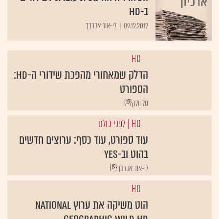
ב-HD
09.12.2012
לי-אור אברבך
HD
הדלק שמאחורי מהפכת שידורי ה-HD:
הספורט
{19}
טל וולק
HD
| לפני כולם
עוד ספורט, עוד כסף: ערוצים חדשים
בהוט וב-yes
{19}
לי-אור אברבך
HD
הוט משיקה את ערוץ National