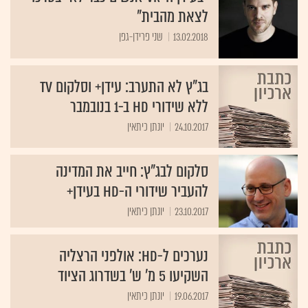
לצאת מהבית"
13.02.2018
שני פרידן-גפן
בג"ץ לא התערב: עידן+ וסלקום TV
ללא שידורי HD ב-1 בנובמבר
24.10.2017
יונתן כיתאין
סלקום לבג"ץ: חייב את המדינה
להעביר שידורי ה-HD בעידן+
23.10.2017
יונתן כיתאין
נערכים ל-HD: אולפני הרצליה
השקיעו 5 מ' ש' בשדרוג הציוד
19.06.2017
יונתן כיתאין