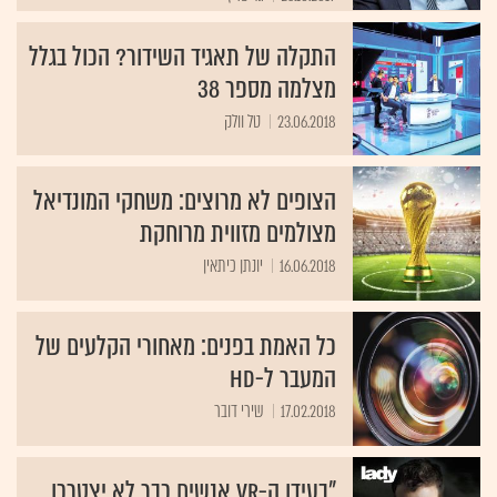
התקלה של תאגיד השידור? הכול בגלל
מצלמה מספר 38
23.06.2018
טל וולק
הצופים לא מרוצים: משחקי המונדיאל
מצולמים מזווית מרוחקת
16.06.2018
יונתן כיתאין
כל האמת בפנים: מאחורי הקלעים של
המעבר ל-HD
17.02.2018
שירי דובר
"בעידן ה-VR אנשים כבר לא יצטרכו