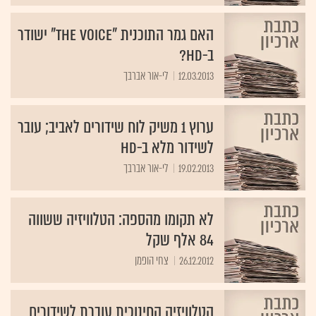
האם גמר התוכנית "The Voice" ישודר
ב-HD?
12.03.2013
ערוץ 1 משיק לוח שידורים לאביב; עובר
לשידור מלא ב-HD
19.02.2013
לי-אור אברבך
לא תקומו מהספה: הטלוויזיה ששווה
84 אלף שקל
26.12.2012
צחי הופמן
הטלוויזיה החינוכית עוברת לשידורים