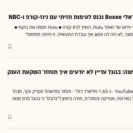
ז-קורפ ו-NBC
בוקסי אפשרה גישה לתוכני וידיאו של האתר Hulu, השייך לניוז-קורפ ■ Hulu חסמה את בוקסי ■
צר, לא היה לנו מושג איך עובדת התעשייה. זו הייתה תמימות"
ה: בגוגל עדיין לא יודעים איך תוחזר השקעת הענק
האם ההשקעה של גוגל ב-YouTube - כ-1.65 מיליארד דולר - תוחזר מתישהו? פטריק ווקר, מנהל
פיתוח עסקי של YouTube באירופה, אפריקה והמזה"ת, מודה בראיון ל"גלובס" כי בגוגל טרם מצאו