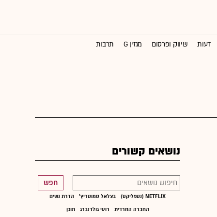
דעות
שיווק ופרסום
מגזין G
תרבות
וול סטריט ג'ורנל
נושאים קשורים
חפש
NETFLIX (נטפליקס)
בצלאל סמוטריץ'
הדרת נשים
החברה החרדית
רועי גולדנברג
תוכן