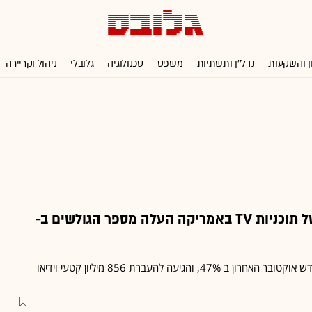
ן והשקעות
נדל''ן ותשתיות
משפט
טכנולוגיה
גלובלי
ניהול וקריירה
גידול בפופולריות של תוכניות TV באמריקה העלה מספר הגולשים ב-
, והגיעה להעברת 856 מיליון קטעי וידיאו