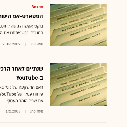
Boxee
הסטארט-אפ הישראלי Boxee נכנס לעימות חזיתי עם ניו
המנכ"ל: "כשפיתחנו את המו
נועה פרג
23.06.2009
שנתיים לאחר הרכיש
ב-YouTube
את שביל הזהב העסקי
נועה פרג
17.11.2008