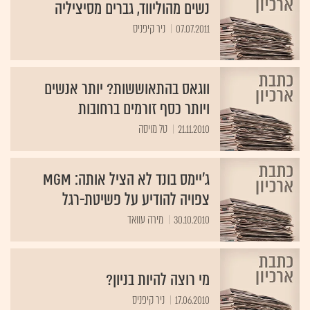
נשים מהוליווד, גברים מסיציליה
07.07.2011
ניר קיפניס
ווגאס בהתאוששות? יותר אנשים
ויותר כסף זורמים ברחובות
21.11.2010
טל מויסה
ג'יימס בונד לא הציל אותה: MGM
צפויה להודיע על פשיטת-רגל
30.10.2010
מירה עוואד
מי רוצה להיות בניון?
17.06.2010
ניר קיפניס