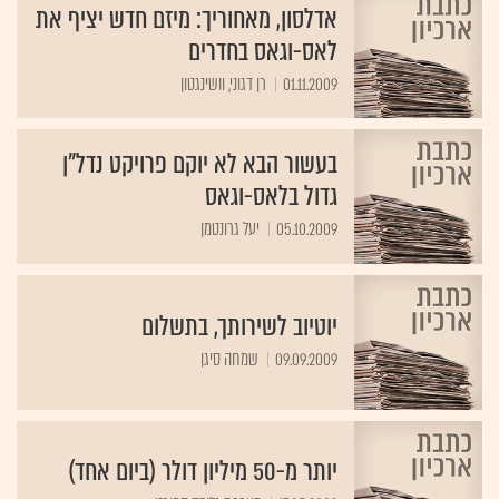
אדלסון, מאחוריך: מיזם חדש יציף את
לאס-וגאס בחדרים
01.11.2009
רן דגוני, וושינגטון
בעשור הבא לא יוקם פרויקט נדל"ן
גדול בלאס-וגאס
05.10.2009
יעל גרונטמן
יוטיוב לשירותך, בתשלום
09.09.2009
שמחה סיגן
יותר מ-50 מיליון דולר (ביום אחד)