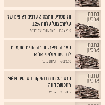
וול סטריט חתמה 6 ערבים רצופים של
עליות; גוגל עלתה 1.2%
15.04.2010
מירה עוואד ויעל גרונטמן
האריה ישאג? חברה הודית מועמדת
לרכישת אולפני MGM
16.01.2010
שירות גלובס
סרט רע: חברת הפקות הסרטים MGM
מחפשת קונה
15.11.2009
אוריאל הרמן