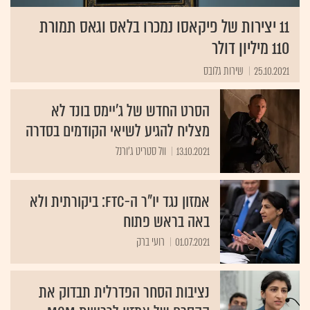
11 יצירות של פיקאסו נמכרו בלאס וגאס תמורת
110 מיליון דולר
25.10.2021
שירות גלובס
הסרט החדש של ג'יימס בונד לא
מצליח להגיע לשיאי הקודמים בסדרה
13.10.2021
וול סטריט ג'ורנל
אמזון נגד יו"ר ה-FTC: ביקורתית ולא
באה בראש פתוח
01.07.2021
רועי ברק
נציבות הסחר הפדרלית תבדוק את