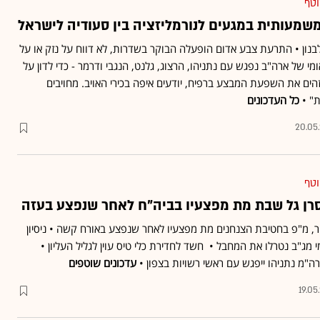
וטף
שמעותית במגעים לנורמליזציה בין סעודיה לישראל
נון • התרעת צבע אדום הופעלה הבוקר בשדרות, לא דווח על נזק או על
ומי של ארה"ב נפגש עם נתניהו, הרצוג, גלנט, הנגבי ודרמר - כדי לדון על
ים את השפעת המבצע ברפיח, יודעים איפה בכירי האויב. מחויבים
" •
כל העדכונים
20.05
וטף
סרן גל שבת מת מפצעיו בביה"ח לאחר שנפצע בעזה
 שבת, בן 24, מקציר, מ"פ בחטיבת הצנחנים מת מפצעיו לאחר שנפצע באורח קשה • ניסיון
י מג"ב נטרלו את המחבל • חשד לחדירת כלי טיס עוין לגליל העליון •
עדכונים שוטפים
19.05