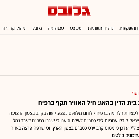
ן והשקעות
נדל''ן ותשתיות
משפט
טכנולוגיה
גלובלי
ניהול וקריירה
וטף
ית הדין בהאג: חיל האוויר תקף ברפיח
ם לעצירת הלחימה ברפיח • לוחם מילואים נפצע קשה בקרב בצפון הרצועה
עיראק קיבלו אחריות לירי כטב"ם לאילת וטענו כי שיגרו כטב"ם לעבר נמל
ה"ל עדכן כי מטוס קרב יירט כטב"ם בצפון הארץ, וכי שרפה פרצה באזור
דכונים בולטים