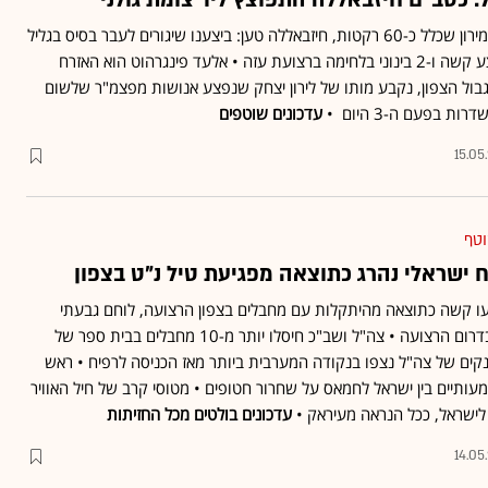
 כטב"ם חיזבאללה התפוצץ ליד צומת גולני
שעות אחרי המטח הכבד למירון שכלל כ-60 רקטות, חיזבאללה טען: ביצענו שיגורים לעבר בסיס בגליל
התחתון • קצין צנחנים נפצע קשה ו-2 בינוני בלחימה ברצועת עזה • אלעד פינגרהוט הוא האזרח
ל הצפון, נקבע מותו של לירון יצחק שנפצע אנושות מפצמ"ר שלשום
 בפעם ה-3 היום •
עדכונים שוטפים
15.05
וטף
 ישראלי נהרג כתוצאה מפגיעת טיל נ"ט בצפון
ו קשה כתוצאה מהיתקלות עם מחבלים בצפון הרצועה, לוחם גבעתי
נפצע קשה מפיצוץ מטען בדרום הרצועה • צה"ל ושב"כ חיסלו יותר מ-10 מחבלים בבית ספר של
נקים של צה"ל נצפו בנקודה המערבית ביותר מאז הכניסה לרפיח • ראש
תיים בין ישראל לחמאס על שחרור חטופים • מטוסי קרב של חיל האוויר
 לישראל, ככל הנראה מעיראק •
עדכונים בולטים מכל החזיתות
14.05