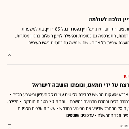
ין הלכה לעולמה
לאחר שנים רבות של פעילות ציבורית וחברתית, יעל דיין נפטרה בגיל 85 • דיין, בת למשפחת
רסמת, התפרסמה גם כסופרת וכפעילה למען השלום במגוון מסגרות,
וטף
נרצח על ידי חמאס, וגופתו הושבה לישראל
רבע אזעקות מחשש לחדירת כלי טיס עוין בגליל העליון ובאצבע הגליל •
צה"ל: הלחימה בג'באליה, במזרח רפיח ובמרכז הרצועה נמשכת - יותר מ-70 מטרות הותקפו • הלילה:
ין, חוסל המחבל שביצע את הפיגוע בחרמש • עשרות אלפים מפגינים
ים ונגד הממשלה •
עדכונים שוטפים
18.05