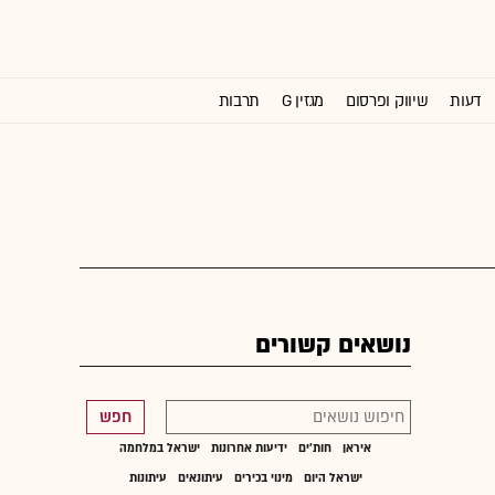
דעות
שיווק ופרסום
מגזין G
תרבות
וול סטריט ג'ורנל
נושאים קשורים
חפש
איראן
חות'ים
ידיעות אחרונות
ישראל במלחמה
ישראל היום
מינוי בכירים
עיתונאים
עיתונות