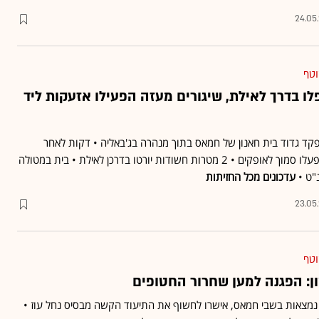
24.05
וטף
ו בדרך לאילת, שיגורים מעזה הפעילו אזעקות ליד
קד גדוד בית חאנון של חמאס בתוך מנהרה בג'באליה • דקות לאחר
הודעת הצבא - אזעקות הופעלו סמוך לאופקים • 2 מטרות חשודות יורטו בדרכן לאילת • בית במטולה
"ט •
עדכונים מכל החזיתות
23.05
וטף
ן: הפגנה למען שחרור החטופים
ן נמצאות בשבי חמאס, אישרו לחשוף את התיעוד הקשה מבסיס נחל עוז •