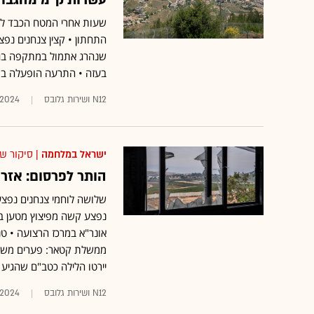
עשרות ק"מ מהגבול:
שנהרג אתמול במתקפה בגבו
בעזה • התרעה הופעלה בשדרות
N12 ושירות גלובס
.2024
ישראל במלחמה
| סיקור ש
הותר לפרסום: אזרח
שלושה לוחמי צנחנים נפצע
אונר"א במרכז הרצועה • ט
ממשלת קטאר: פערים משמעו
יירטו הלילה כטב"ם שהגיע
N12 ושירות גלובס
.2024