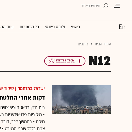
ראשי
גלובס פיננסי
כל הכותרות
שוק ההו
עמוד הבית
כותבים
N12
ישראל במלחמה
| סיקור ש
דקות אחרי החלטת ב
בית הדין בהאג הוציא צווי
• מיליציות פרו-איראניות ב
חיפה • בהמשך לכך, דובר צ
צפת בגלל שברי המיירט •
ע