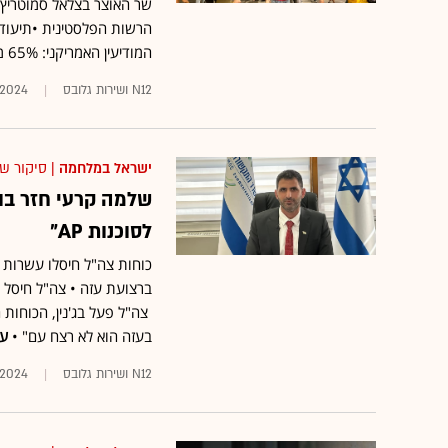
שר האוצר בצלאל סמוטריץ' 
הרשות הפלסטינית •תיעוד:
המודיעין האמריקני: 65% מהמנהרות של ארגון הטרור עדיין פעילות •
N12 ושירות גלובס
.2024
ישראל במלחמה
| סיקור ש
שלמה קרעי חזר בו:
לסוכנות AP"
כוחות צה"ל חיסלו עשרות מ
ברצועת עזה • צה"ל חיסל 
צה"ל פעל בג'נין, הכוחות 
בעזה הוא לא רצח עם" •
עד
N12 ושירות גלובס
.2024