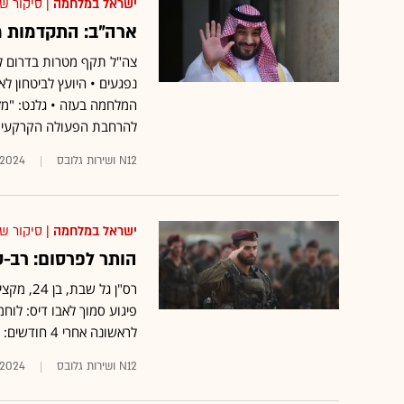
ישראל במלחמה
| סיקור ש
ארה"ב: התקדמות מ
צה"ל תקף מטרות בדרום לב
נפגעים • היועץ לביטחון לא
המלחמה בעזה • גלנט: "מזה
להרחבת הפעולה הקרקעית
N12 ושירות גלובס
.2024
ישראל במלחמה
| סיקור ש
הותר לפרסום: רב-
רס"ן גל
פיגוע סמוך לאבו דיס: לוחמ
לראשונה אחרי 4 חודשים: רה"מ נתניהו ייפגש עם ראשי רשויות בצפון •
N12 ושירות גלובס
.2024