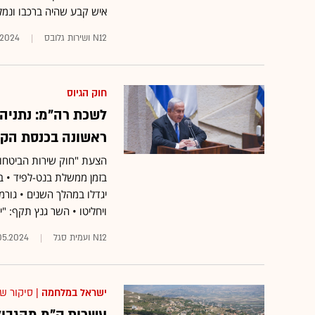
איש קבע שהיה ברכבו ונמל
N12 ושירות גלובס
.2024
חוק הגיוס
לשכת רה"מ: נתניה
ראשונה בכנסת הק
יגדלו במהלך השנים • גורמ
ויחליטו • השר גנץ תקף: "י
N12 ועמית סגל
05.2024
ישראל במלחמה
| סיקור ש