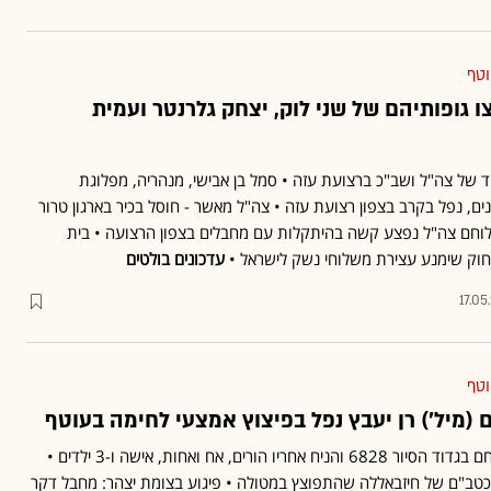
וטף
ו גופותיהם של שני לוק, יצחק גלרנטר ועמית
 של צה"ל ושב"כ ברצועת עזה • סמל בן אבישי, מנהריה, מפלוגת
, נפל בקרב בצפון רצועת עזה • צה"ל מאשר - חוסל בכיר בארגון טרור
לוחם צה"ל נפצע קשה בהיתקלות עם מחבלים בצפון הרצועה • בית
חוק שימנע עצירת משלוחי נשק לישראל •
עדכונים בולטים
17.05
וטף
 (מיל') רן יעבץ נפל בפיצוץ אמצעי לחימה בעוטף
יעבץ ז"ל, בן 39, שירת כלוחם בגדוד הסיור 6828 והניח אחריו הורים, אח ואחות, אישה ו-3 ילדים •
טב"ם של חיזבאללה שהתפוצץ במטולה • פיגוע בצומת יצהר: מחבל דקר