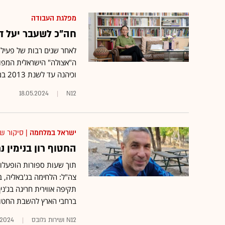
מפלגת העבודה
חה"כ לשעבר יעל די
ה"אצולה" הישראלית המפו
וכיהנה עד לשנת 2013 במועצת עיריית תל אביב - שם שימשה גם כסגנית ראש העירייה
18.05.2024
N12
ישראל במלחמה
| סיקור ש
החטוף רון בנימין 
תוך שעות ספורות הופעלו א
תקיפה אווירית חריגה בג'נ
ברחבי הארץ להשבת החטופ
N12 ושירות גלובס
.2024