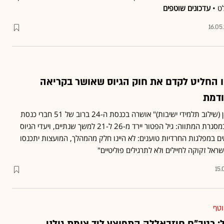
ט •
עדכונים שוטפים
16.05
ו החליט לקדם את חוק הגיוס שאושר בקריאה
ודמת
הצעת "חוק שירות הביטחון (שילוב תלמידי ישיבות)" אושרה בכנסת ה-24 ברוב של 51 חברי כנסת
בזמן ממשלת בנט-לפיד • במסגרת המתווה: גיל הפטור יירד מ-26 ל-21 למשך שנתיים, ויעדי הגיוס
ים במפלגות החרדיות טוענים: לא היינו חלק מהמהלך, המועצות יתכנסו
שראל זקוקה לחיילים ולא לתרגילים פוליטיים"
15.
וטף