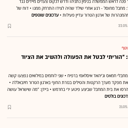
פנה לראש הממשלה בנימין נתניהו ודרש לנקוט צעדים מיידים נגד
 מחבל מחוסל - רגע אחרי שילד שהיה לצידו התרחק ממנו • דוח של
עדכונים שוטפים
22.05
וטף
 "הוריתי לבטל את הפעולה ולהשיב את הציוד
חבלי חמאס וג'יהאד איסלאמי ברפיח • שני לוחמים במילואים נפצעו קשה
את מפקד מערך הרקטות והטילים בגזרת החוף בארגון הטרור חיזבאללה •
הרסו את בית המחבל שביצע פיגוע ירי בחרמש • ביידן: "מה שישראל עושה
כונים בולטים
21.05