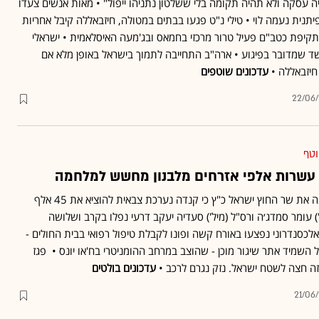
 עסקה ולא תהיה תקומה בלי ששלטון נתניהו ייפול" • מאות אנשים צעדו
יתנית נעמה לוי • טילי נ"ט פגעו בבתים במטולה, חיזבאללה קיבל אחריות
 בתקיפת כטב"ם פעיל טרור מרכזי בחמאס ובג'מעה האיסלאמית • ישראלי
ד שמדובר בפיגוע • ארה"ב התחייבה לתמוך בישראל באופן מלא אם
יזבאללה •
עדכונים שוטפים
22/06
וטף
 עשרות אלפי אזרחים מלבנון מחשש למלחמה
שרת החוץ של קנדה עדכנה את שר החוץ ישראל כ"ץ כי קנדה נערכת צבאית להוציא את 45 אלף
') עומר סמדג׳ה ורס"ל (מיל') סעדיה יעקב דרעי נפלו בקרב ושלושה
לכסנדרוני נפצעו באורח קשה ופונו לקבלת טיפול רפואי בבית החולים -
השמיד אתר שיגור מוכן - שהוצב במרחב ההומניטרי בח'או יונס • פגז
ה חצה לשטח ישראל. נזק נגרם לרכב •
עדכונים בולטים
21/06