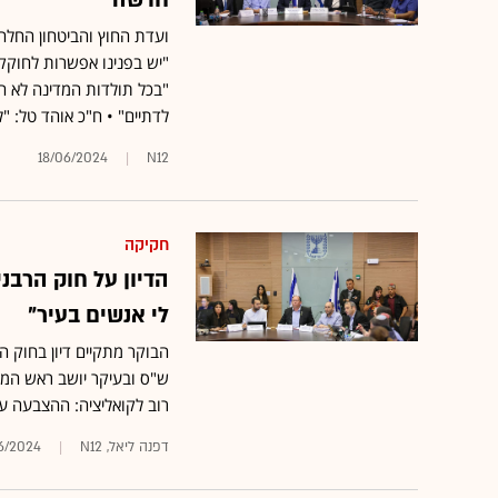
חדשה"
ועדת החוץ והביטחון החלה ל
"יש בפנינו אפשרות לחוקק 
"בכל תולדות המדינה לא היה
לדתיים" • ח"כ אוהד טל: "
18/06/2024
N12
חקיקה
הדיון על חוק הרבנ
לי אנשים בעיר"
הבוקר מתקיים דיון בחוק 
ש"ס ובעיקר יושב ראש המפ
רוב לקואליציה: ההצבעה על
דפנה ליאל, N12
6/2024