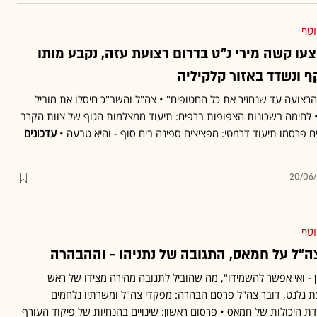
וטף
פצעו קשה מירי נ"ט בדרום רצועת עזה, נקבע מותו
הרצועה עד שנחזיר את כל החטופים" • צה"ל והשב"כ חיסלו את מוביל
לחימה בשכונות הצפופות ברפיח: תיעוד ממצלמות הגוף של צוות הקרב
 פרסמו תיעוד דרמטי: מפציצים ספינה בים סוף - והיא טבעה •
עדכונים
20/06
וטף
ה"ל על חמאס, התגובה של נתניהו - וההבהרה
ון - ואי אפשר להשמידו", מה שהוביל לתגובה מהירה מצידו של ראש
 גלנט, דובר צה"ל פרסם הבהרה: מפקדי צה"ל ומשרתיו נלחמים
היכולות של חמאס • פרסום ראשון: שינויים בהנחיות של פיקוד העורף