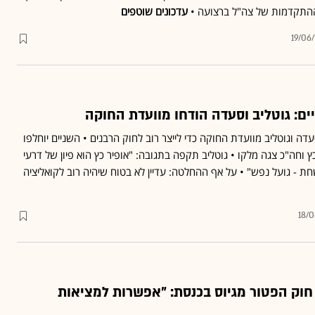
ההתקדמות של צה"ל ברצועה •
עדכונים שוטפים
19/06
יים: גוטליב וסעדה הודחו מוועדת החוקה
דה וגוטליב מוועדת החוקה כדי לייצר רוב לחוק הרבנים • השניים יוחלפו
 כץ וחה"כ צגה מלקו • גוטליב תקפה בתגובה: "אופיר כץ הוא פיון של דרעי
שחת - גועל נפש" • על אף ההחלטה: עדיין לא בטוח שיהיה רוב לקואליציה
18/
 חוק הפטור מגיוס בכנסת: "אפשרות למציאות