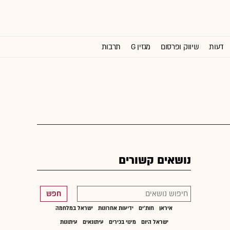
דעות
שיווק ופרסום
מגזין G
תרבות
וול סטריט ג'ורנל
נושאים קשורים
חפש
איראן
חות'ים
ידיעות אחרונות
ישראל במלחמה
ישראל היום
מינוי בכירים
עיתונאים
עיתונות