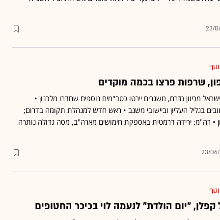
23/0
וטף
ון, שרפות פרצו בכמה מוקדים
ראל מכיוון מזרח, משגרים יירטו כטב"מים נוספים שחדרו מלבנון •
בים בגליל העליון וביישובי משגב • ראש חדש למנהלת תקומה בדרום;
פון • רה"מ: ירידה דרמטית באספקת חימושים מארה"ב, מסה גדולה נותרה
23/06
וטף
פלן, "יום הולדת" לנעמה לוי בכיכר החטופים