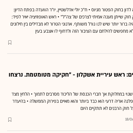
דון בחוק הפטור מגיוס • ח"כ יולי אדלשטיין, יו"ר הוועדה בפתח הדיון:
חוק שייתן מענה אמיתי לצרכים של צה"ל" • ראש האופוזיציה יאיר לפיד:
 ברור יותר שיש לנו גורל משותף. ארגוני הטרור לא מבדילים בין חילונים
לא מחפשים להילחם עם הציבור הזה ולדחוף לו אצבע בעין
ים: ראש עיריית אשקלון - "חקיקה מטומטמת. נרצחו
השנוי במחלוקת אך חברי הכנסת של הליכוד מסרבים לתמוך • הלחץ מצד
לגה אריה דרעי הוא כבד ביותר והוא מאיים בפירוק הממשלה • בהיעדר
 חוק הרבנים לא תתקיים היום
18/0