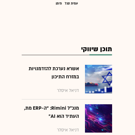
עמית סגל
תימן
תוכן שיווקי
אשרא נערכת להזדמנויות
במזרח התיכון
דניאל איסלר
מנכ״ל Rimini: “ה-ERP מת,
העתיד הוא AI"
דניאל איסלר