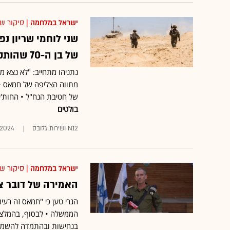
ישראל במלחמה
| סיקור ש
שני לוחמי שריון נ
של בן ה-70 שהותקף ונשדד באזור קלקיליה
נתניהו מתחייב: "לא נצא מ
מתווה הצליפה של חמאס • 
של חטיבת הנח"ל • החות'ים
בולטים
N12 ושירות גלובס
/2024
ישראל במלחמה
| סיקור ש
האמירה של דובר צ
הגרי טען כי "חמאס זה רעי
הממשלה • לבסוף, בהמלצת
בנחישות ובהתמדה להשמדת 