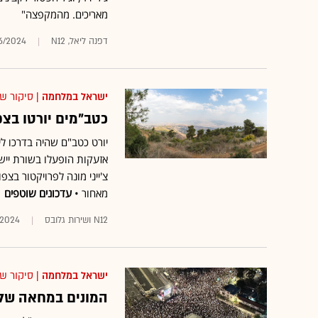
מאריכים. מהמקפצה"
דפנה ליאל, N12
6/2024
ישראל במלחמה
| סיקור ש
כטב"מים יורטו בצפ
יורט כטב"ם שהיה בדרכו ליש
אזעקות הופעלו בשורת יישו
צ'ייני מונה לפרויקטור בצ
מאחור •
עדכונים שוטפים
N12 ושירות גלובס
/2024
ישראל במלחמה
| סיקור ש
המונים במחאה של ק