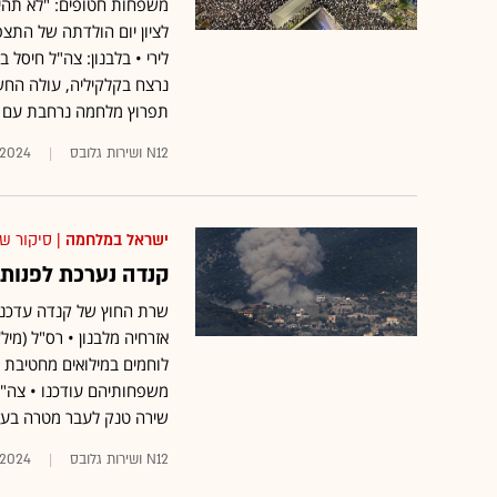
משפחות חטופים: "לא תהיה
לציון יום הולדתה של התצפ
לירי • בלבנון: צה"ל חיסל
נרצח בקלקיליה, עולה החש
תפרוץ מלחמה נרחבת עם ח
N12 ושירות גלובס
/2024
ישראל במלחמה
| סיקור ש
קנדה נערכת לפנות
אזרחיה מלבנון • רס"ל (מיל
לוחמים במילואים מחטיבת א
משפחותיהם עודכנו • צה"ל 
שירה טנק לעבר מטרה בעז
N12 ושירות גלובס
/2024