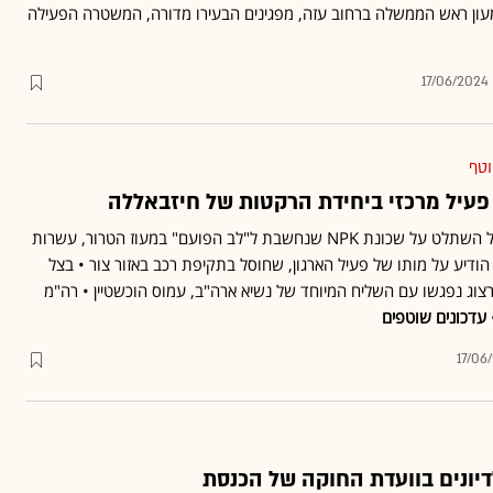
עון ראש הממשלה ברחוב עזה, מפגינים הבעירו מדורה, המשטרה הפעילה
17/06/2024
וטף
פעיל מרכזי ביחידת הרקטות של חיזבאללה
המבצע ברפיח נמשך: צה"ל השתלט על שכונת NPK שנחשבת ל"לב הפועם" במעוז הטרור, עשרות
הודיע על מותו של פעיל הארגון, שחוסל בתקיפת רכב באזור צור • בצל
צוג נפגשו עם השליח המיוחד של נשיא ארה"ב, עמוס הוכשטיין • רה"מ
עדכונים שוטפים
17/06
דיונים בוועדת החוקה של הכנסת