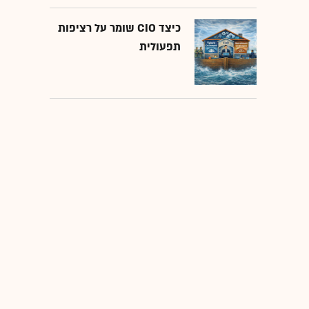
כיצד CIO שומר על רציפות
תפעולית