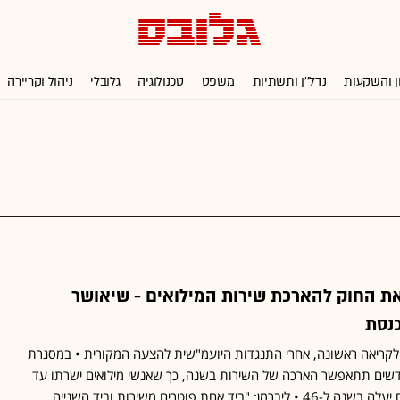
ן והשקעות
נדל''ן ותשתיות
משפט
טכנולוגיה
גלובלי
ניהול וקריירה
 החוק להארכת שירות המילואים - שיאושר
נסת
לקריאה ראשונה, אחרי התנגדות היועמ"שית להצעה המקורית • במסגרת
ים תתאפשר הארכה של השירות בשנה, כך שאנשי מילואים ישרתו עד
גיל 41, וגיל הפטור לקצינים יעלה בשנה ל-46 • ליברמן: "ביד אחת פוטרים משירות וביד השנייה