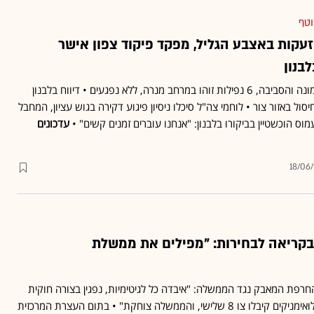
וטף
אזעקות באצבע הגליל, מפקד פיקוד צפון אישר
בנון
אזעקות הופעלו בקריית שמונה והסביבה, 6 נפילות זוהו במרחב מנרה, ללא נפגעים • דיווח בלבנון
יסול באזור צור • לוחמי צה"ל סיכלו ניסיון פיגוע דקירה בגוש עציון, המחבל
וס הוכשטיין בביקורו בלבנון: "אנחנו עוברים זמנים קשים" •
עדכונים
18/06
בקריאה לבחירות: "מפילים את ממשלת
חרפת המאבק נגד הממשלה: "איבדה כל לגיטימיות, נפגין בצורה חוקית
ולא אלימה" • יאיר גולן: "מילואימניקים קיבלו צו 8 שלישי, והממשלה צוחקת" • בתום העצרת המרכזית