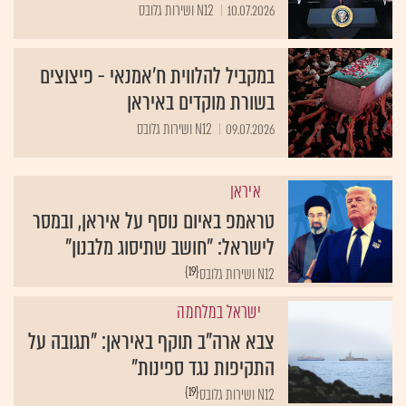
10.07.2026
N12 ושירות גלובס
במקביל להלווית ח'אמנאי - פיצוצים
בשורת מוקדים באיראן
09.07.2026
N12 ושירות גלובס
איראן
טראמפ באיום נוסף על איראן, ובמסר
לישראל: "חושב שתיסוג מלבנון"
{19}
N12 ושירות גלובס
ישראל במלחמה
צבא ארה"ב תוקף באיראן: "תגובה על
התקיפות נגד ספינות"
{19}
N12 ושירות גלובס