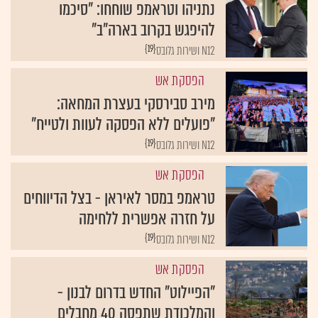
נתניהו וטראמפ שוחחו: "סיכמו
להיפגש בקרוב בארה"ב"
{19}
N12 ושירות גלובס
הפסקת אש
מירב סבירסקי בעצרת המחאה:
"פועלים ללא הפסקה לעוות ולטייח"
{19}
N12 ושירות גלובס
הפסקת אש
טראמפ במסר לאיראן - בצל הדיווחים
על חזרה אפשרית ללחימה
{19}
N12 ושירות גלובס
הפסקת אש
"הפיילוט" החדש בדרום לבנון -
והמלכודת שתפסה 40 מחבלים