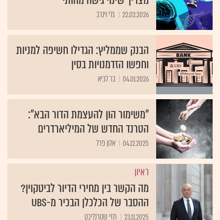
מצריך שינוי גישה מהותי
22.02.2026
גלי וינרב
הבנק שממליץ: הגדילו חשיפה למניות
וחפשו הזדמנויות בסין
04.01.2026
בר לביא
"משימור הון להעצמת הדור הבא":
הטרנד החדש של המיליארדרים
04.12.2025
אלון פרל
ראיון
מה הקשר בין מחירי הדיור לביטקוין?
ההסבר של הכלכלן הבכיר מ-UBS
23.11.2025
חזי שטרנליכט