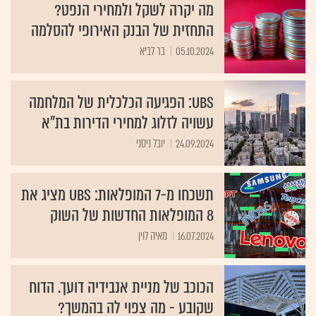
מה יקרה לשקל ולמחירי הנפט?
התחזית של הבנק האירופי להסלמה
05.10.2024
בר לביא
UBS: הפגיעה הכלכלית של המלחמה
עשויה לזלוג למחירי הדירות בת"א
24.09.2024
יובל ניסני
תשכחו מ-7 המופלאות: UBS מציג את
8 המופלאות החדשות של השוק
16.07.2024
מאיה לוין
הכוכב של מניית אנבידיה דועך. הדוח
שקובע - מה צפוי לה בהמשך?