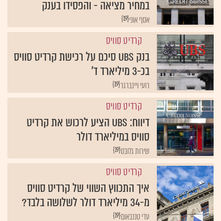
במחיר מציאה - והפסידו בענק
{19}
אסף אוני
קרדיט סוויס
בנק UBS סיכם על רכישת קרדיט סוויס
בכ-3 מיליארד ד'
{19}
רועי ויינברגר
קרדיט סוויס
דיווח: UBS הציע לרכוש את קרדיט
סוויס במיליארד דולר
{19}
שירות גלובס
קרדיט סוויס
איך התכווץ השווי של קרדיט סוויס
מ-34 מיליארד דולר לשלושה בלבד?
{19}
עדי טננבאום