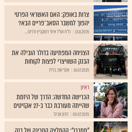
צרות באופק: האם האשראי הפרטי
יהפוך למשבר הסאב־פריים הבא?
13.11.2025
רו"ח ועו"ד איתי רושקביץ ודרינה ...
הצניחה המפתיעה בדולר הובילה את
הבנק השוויצרי לפצות לקוחות
10.07.2025
אסף אוני, ברלין
ראיון
הכרישה החדשה: הדרך של היזמת
שהייתה מעורבת כבר ב-27 אקזיטים
05.07.2025
דורון אביגד
"תמכרו": ההמלצה החריגה של בנק