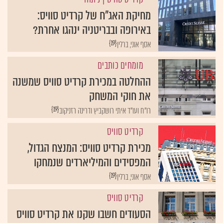
מחיקת האג"ח של קרדיט סוויס:
באירופה ובבריטניה ינהגו אחרת?
{19}
אסף אוני, ברלין
מומחים כותבים
ההחלטה במכירת קרדיט סוויס שמשנה
את חוקי המשחק
{19}
רו"ח ועו"ד איתי רושקביץ ודרינה רזניקוב
קרדיט סוויס
מכירת קרדיט סוויס: המנצח הגדול,
המפסידים והמיליארדים שנמחקו
{19}
אסף אוני, ברלין
קרדיט סוויס
הסעודים חשבו שקנו את קרדיט סוויס