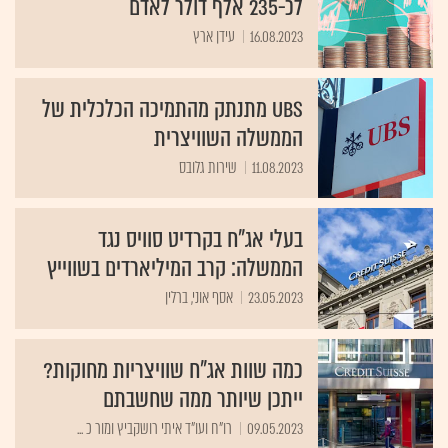
לכ-235 אלף דולר לאדם
16.08.2023
עידן ארץ
UBS מתנתק מהתמיכה הכלכלית של
הממשלה השוויצרית
11.08.2023
שירות גלובס
בעלי אג"ח בקרדיט סוויס נגד
הממשלה: קרב המיליארדים בשווייץ
23.05.2023
אסף אוני, ברלין
כמה שוות אג"ח שוויצריות מחוקות?
ייתכן שיותר ממה שחשבתם
09.05.2023
רו"ח ועו"ד איתי רושקביץ ומור כ ...