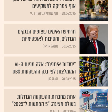
אוף אמריקה למשקיעים
28.04.2025
חזי שטרנליכט ואהרן כץ
תרחיש האימים שצופים הבנקים
הגדולים, והסיבות לאופטימיות
06.04.2025
נתנאל אריאל
"יסודות איתנים": אלה מניות ה-AI
המומלצות לפי בנק ההשקעות UBS
20.03.2025
מאיה לוין
אחת מחברות ההשקעה הגדולות
בעולם מציגה: "5 הפתעות ל־‏2025"
30.12.2024
בר לביא