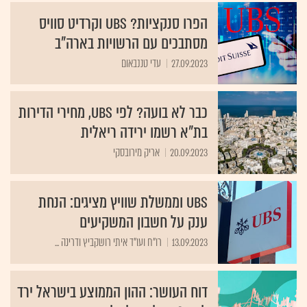
הפרו סנקציות? UBS וקרדיט סוויס
מסתבכים עם הרשויות בארה"ב
27.09.2023
עדי טננבאום
כבר לא בועה? לפי UBS, מחירי הדירות
בת"א רשמו ירידה ריאלית
20.09.2023
אריק מירובסקי
UBS וממשלת שוויץ מציגים: הנחת
ענק על חשבון המשקיעים
13.09.2023
רו"ח ועו"ד איתי רושקביץ ודרינה ...
דוח העושר: ההון הממוצע בישראל ירד