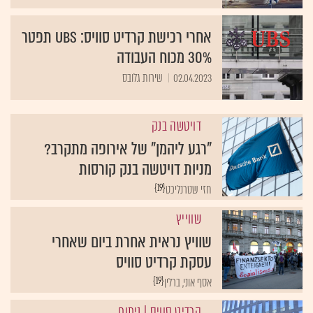
אחרי רכישת קרדיט סוויס: UBS תפטר
30% מכוח העבודה
02.04.2023
שירות גלובס
דויטשה בנק
"רגע ליהמן" של אירופה מתקרב?
מניות דויטשה בנק קורסות
{19}
חזי שטרנליכט
שווייץ
שוויץ נראית אחרת ביום שאחרי
עסקת קרדיט סוויס
{19}
אסף אוני, ברלין
קרדיט סוויס
| ניתוח